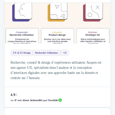
Brand Content
Publicité
Communication
Influence Marketing
Veille commerciale
Photographie
Salons
Études Marketing
Présentations PowerPoint
UX & UI Design
Recherche Utilisateur
+13
SMS Marketing
Email Marketing
Recherche, conseil & design d’expériences utilisateur Arquen est
Data Marketing
une agence UX, spécialisée dans l'analyse et la conception
d’interfaces digitales avec une approche basée sur la donnée et
Logiciel Marketing
centrée sur l’humain.
Logiciel Commercial
Assurance
Expertise Comptable
4.9
/
5
Subventions & Aides
sur
47 avis clients Authentifiés par Trustfolio
Levée de fonds
Droit des Affaires