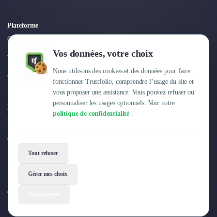
Plateforme
Connexion
Vos données, votre choix
Tarifs
Nous utilisons des cookies et des données pour faire
Centre d'aide
fonctionner Trustfolio, comprendre l’usage du site et
vous proposer une assistance. Vous pouvez refuser ou
personnaliser les usages optionnels. Voir notre
Entreprise
politique de confidentialité
.
Pourquoi Trustfolio ?
Offres d'emploi
Tout refuser
Gérer mes choix
© 2026 Trustfolio. Tous droits réservés.
Tout accepter
Mentions légales
Conditions Générales
Données personnelles