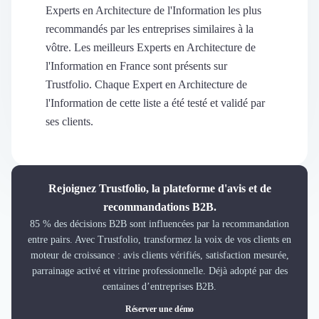
Découvrir
Experts en Architecture de l'Information les plus
Découvrir
recommandés par les entreprises similaires à la
Découvrir
vôtre. Les meilleurs Experts en Architecture de
Découvrir le média
l'Information en France sont présents sur
Tarifs
Trustfolio. Chaque Expert en Architecture de
Demander une démo
l'Information de cette liste a été testé et validé par
Connexion
ses clients.
Cabinet de Recrutement
Intérim
Formation
Teambuilding
Rejoignez Trustfolio, la plateforme d'avis et de
Marque Employeur
recommandations B2B.
Conseil en Management et Organisation
85 % des décisions B2B sont influencées par la recommandation
Gestion paie
entre pairs. Avec Trustfolio, transformez la voix de vos clients en
Qualité de Vie au Travail (QVT)
moteur de croissance : avis clients vérifiés, satisfaction mesurée,
Portage Salarial
parrainage activé et vitrine professionnelle. Déjà adopté par des
Responsabilité Sociétale des Entreprises (RSE)
centaines d’entreprises B2B.
Marketplace de freelance
Réserver une démo
Coaching