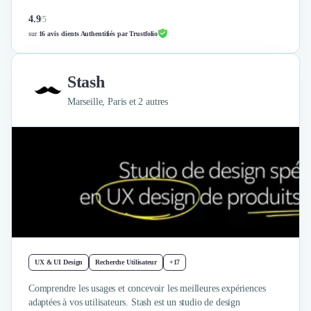
Design Industriel
4.9
/
5
Packaging & Emballages
sur
16 avis clients Authentifiés par Trustfolio
Support Client
Téléphonie & Télécommunication
Chatbot
Stash
Maintenance et Infogérance
Marseille, Paris et 2 autres
BI, Analytics & Big Data
Graphisme & Illustration
Recherche Utilisateur
Design Thinking
Stratégie Digitale
Développement Logiciel
Création de Site Internet
Développement d'Application Mobile
Développement E-commerce
Direction Artistique
UX & UI Design
Recherche Utilisateur
+17
Cybersécurité
Comprendre les usages et concevoir les meilleures expériences
Logiciel E-Commerce
adaptées à vos utilisateurs. Stash est un studio de design