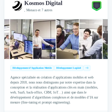
Kosmos Digital
Externalisation Administrative
Direction Financière Externalisée (DAF)
, Monaco et 7 autres
Transactions Services
Restructuring
Droit Commercial
Droit du Travail
Propriété Intellectuelle (IP/IT)
Banque
Gestion de trésorerie
Recouvrement
Financement de matériel ou équipement
Due Diligence
Développement d'Application Mobile
Développement Logiciel
+3
Audit
Agence spécialisée en création d’applications mobiles et web
Solutions de Paiement
depuis 2018, nous nous distinguons par notre expertise dans la
Fiscalité
conception et la réalisation d'applications clés en main (mobiles,
UX & UI Design
web, SaaS, back-office, CRM, IoT…) ainsi que dans le
développement d’algorithmes complexes et de modèles d’IA sur
Développement Web
mesure (fine-tuning et prompt engineering).
Product Management
Internet of Things (IoT)