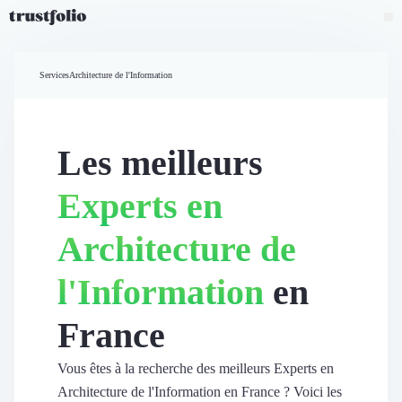
Pourquoi Trustfolio ?
Mesure de satisfaction
Services
Architecture de l'Information
Accueil
Collecte d'avis vérifiés B2B
Collecte d’avis Google
Import d'avis existants
Les meilleurs
Widgets d'avis
Partage d’avis multicanal
Experts en
Cas client
Vidéo de témoignage
Architecture de
Parrainage
Intent data
l'Information
en
Révéler le réseau
Vitrine & média
France
Suivi du ROI
Voir tous nos avis clients
Découvrir
Vous êtes à la recherche des meilleurs Experts en
Découvrir
Architecture de l'Information en France ? Voici les