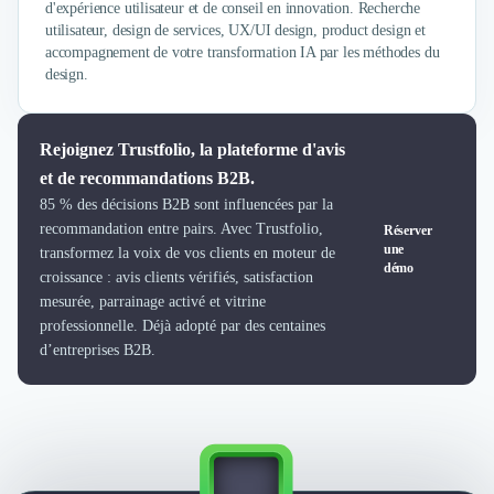
Intelligence Artificielle (IA)
d'expérience utilisateur et de conseil en innovation. Recherche
Réalité Virtuelle (VR)
utilisateur, design de services, UX/UI design, product design et
Bureaux d'Entreprise
accompagnement de votre transformation IA par les méthodes du
design.
Déménagement
Impression
Logistique
Rejoignez Trustfolio, la plateforme d'avis
Traduction
et de recommandations B2B.
Traiteur & Restauration
85 % des décisions B2B sont influencées par la
Conception & Aménagement de Bureaux
recommandation entre pairs. Avec Trustfolio,
Réserver
Sourcing et Imports
une
transformez la voix de vos clients en moteur de
Office Management
démo
croissance : avis clients vérifiés, satisfaction
Développement à l'international
mesurée, parrainage activé et vitrine
Accélérateurs et incubateurs
professionnelle. Déjà adopté par des centaines
Autres
d’entreprises B2B.
Réhabilitation et maintenance
Gestion Immobilière
Logiciel PropTech
Courtage en Energie
Désinfection & décontamination