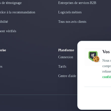
os de témoignage
Entreprises de services B2B
grâce à la recommandation
Logiciels métiers
ibilité
Tous nos avis clients
ont vérifiés
rise
Plateforme
Vos 
Connexion
Nous u
compre
es
Tarifs
refuse
Centre d'aide
confid