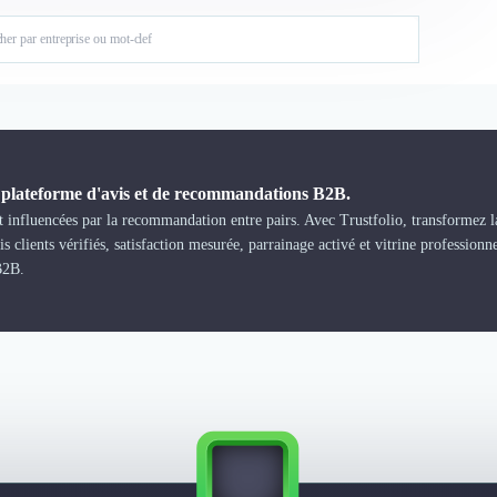
a plateforme d'avis et de recommandations B2B.
 influencées par la recommandation entre pairs. Avec Trustfolio, transformez la
s clients vérifiés, satisfaction mesurée, parrainage activé et vitrine professionn
B2B.