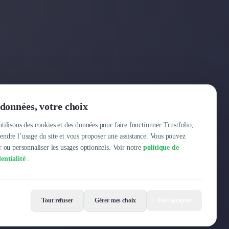
Entreprise
données, votre choix
Pourquoi Trustfolio ?
tilisons des cookies et des données pour faire fonctionner Trustfolio,
ndre l’usage du site et vous proposer une assistance. Vous pouvez
Offres d'emploi
r ou personnaliser les usages optionnels. Voir notre
politique de
entialité
.
Tout refuser
Gérer mes choix
Tout accepter
Mentions légales
Conditions Générales
Données personnelles