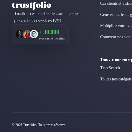
Marketing Automation
Cas clients et vidé
Brand Content
Trustfolio est le label de confiance des
Générez des leads 
Publicité
prestataires et services B2B
Communication
Multipliez votre vis
Influence Marketing
+ 30.000
Veille commerciale
Comment nos avis s
avis clients vérifiés.
Photographie
Salons
Études Marketing
Trouver une entrep
Présentations PowerPoint
TrustSearch
SMS Marketing
Toutes nos catégori
Email Marketing
Data Marketing
Logiciel Marketing
Logiciel Commercial
Assurance
Expertise Comptable
Subventions & Aides
© 2026 Trustfolio. Tous droits réservés.
Levée de fonds