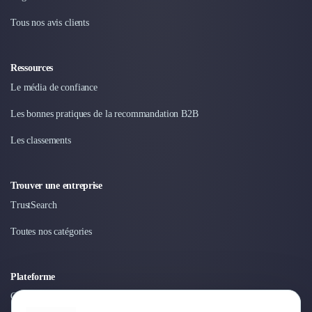
Design Industriel
Tous nos avis clients
Packaging & Emballages
Support Client
Téléphonie & Télécommunication
Ressources
Chatbot
Le média de confiance
Maintenance et Infogérance
BI, Analytics & Big Data
Les bonnes pratiques de la recommandation B2B
Graphisme & Illustration
Les classements
Recherche Utilisateur
Design Thinking
Stratégie Digitale
Trouver une entreprise
Développement Logiciel
TrustSearch
Création de Site Internet
Développement d'Application Mobile
Toutes nos catégories
Développement E-commerce
Direction Artistique
Plateforme
Cybersécurité
Logiciel E-Commerce
Connexion