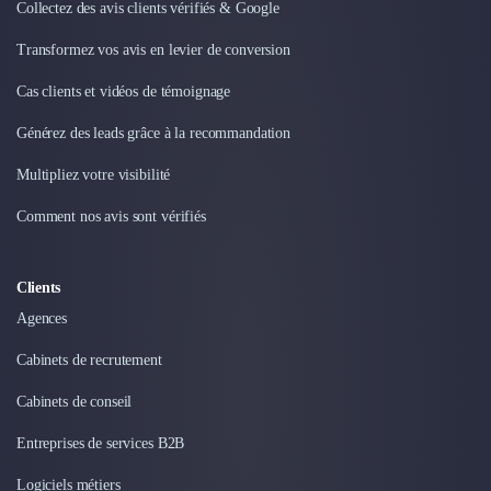
Externalisation Administrative
Collectez des avis clients vérifiés & Google
Direction Financière Externalisée (DAF)
Transformez vos avis en levier de conversion
Transactions Services
Restructuring
Cas clients et vidéos de témoignage
Droit Commercial
Générez des leads grâce à la recommandation
Droit du Travail
Propriété Intellectuelle (IP/IT)
Multipliez votre visibilité
Banque
Comment nos avis sont vérifiés
Gestion de trésorerie
Recouvrement
Financement de matériel ou équipement
Clients
Due Diligence
Agences
Audit
Solutions de Paiement
Cabinets de recrutement
Fiscalité
Cabinets de conseil
UX & UI Design
Développement Web
Entreprises de services B2B
Product Management
Internet of Things (IoT)
Logiciels métiers