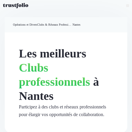
Pourquoi Trustfolio ?
Mesure de satisfaction
Opérations et Divers
Clubs & Réseaux Professionnels
Nantes
Accueil
Collecte d'avis vérifiés B2B
Collecte d’avis Google
Import d'avis existants
Les meilleurs
Widgets d'avis
Partage d’avis multicanal
Clubs
Cas client
Vidéo de témoignage
professionnels
à
Parrainage
Intent data
Nantes
Révéler le réseau
Vitrine & média
Suivi du ROI
Participez à des clubs et réseaux professionnels
Voir tous nos avis clients
pour élargir vos opportunités de collaboration.
Découvrir
Découvrir