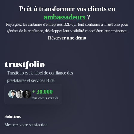
Brand Content
Publicité
Prêt à transformer vos clients en
Communication
ambassadeurs
?
Influence Marketing
Rejoignez les centaines d'entreprises B2B qui font confiance à Trustfolio pour
Veille commerciale
générer de la confiance, développer leur visibilité et accélérer leur croissance.
Photographie
Réserver une démo
Salons
Études Marketing
Présentations PowerPoint
SMS Marketing
Email Marketing
Trustfolio est le label de confiance des
Data Marketing
prestataires et services B2B
Logiciel Marketing
+ 30.000
Logiciel Commercial
avis clients vérifiés.
Assurance
Expertise Comptable
Subventions & Aides
Solutions
Levée de fonds
Mesurez votre satisfaction
Droit des Affaires