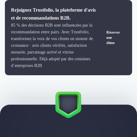
Logiciel SIRH
Rejoignez Trustfolio, la plateforme d'avis
Logiciel de Gestion des Recrutements (ATS)
et de recommandations B2B.
Solutions pour CSE
85 % des décisions B2B sont influencées par la
Marketing Digital
recommandation entre pairs. Avec Trustfolio,
Réserver
Inbound Marketing
une
transformez la voix de vos clients en moteur de
Image de Marque & Branding
démo
croissance : avis clients vérifiés, satisfaction
Relations Presse et Publiques
mesurée, parrainage activé et vitrine
Prospection Commerciale
professionnelle. Déjà adopté par des centaines
Production Vidéo
d’entreprises B2B.
Goodies et Cadeaux d'affaires
Événementiel
Strategie Marketing et Positionnement
Search Engine Advertising (SEA)
Social Ads
Search Engine Optimisation (SEO)
Social Media
Growth Marketing
Marketing Automation