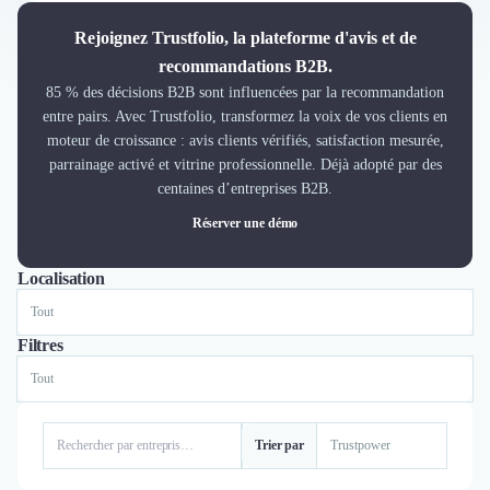
Découvrir
Découvrir
Rejoignez Trustfolio, la plateforme d'avis et de
Découvrir
recommandations B2B.
Découvrir le média
85 % des décisions B2B sont influencées par la recommandation
Tarifs
entre pairs. Avec Trustfolio, transformez la voix de vos clients en
Demander une démo
moteur de croissance : avis clients vérifiés, satisfaction mesurée,
parrainage activé et vitrine professionnelle. Déjà adopté par des
Connexion
centaines d’entreprises B2B.
Cabinet de Recrutement
Intérim
Réserver une démo
Formation
Teambuilding
Localisation
Tout
Paris
Marque Employeur
Conseil en Management et Organisation
Filtres
Gestion paie
Qualité de Vie au Travail (QVT)
Portage Salarial
Responsabilité Sociétale des Entreprises (RSE)
Trier par
Marketplace de freelance
Coaching