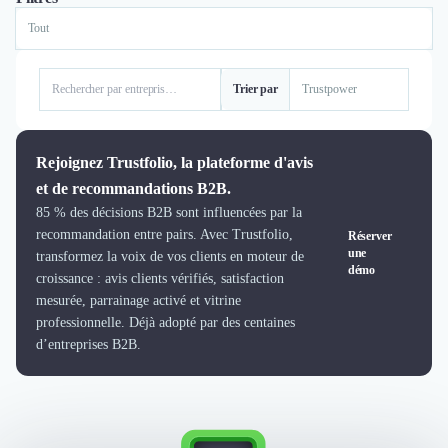
Logiciel SIRH
Logiciel de Gestion des Recrutements (ATS)
Solutions pour CSE
Marketing Digital
Trier par
Inbound Marketing
Image de Marque & Branding
Relations Presse et Publiques
Rejoignez Trustfolio, la plateforme d'avis
Prospection Commerciale
et de recommandations B2B.
Production Vidéo
85 % des décisions B2B sont influencées par la
Goodies et Cadeaux d'affaires
recommandation entre pairs. Avec Trustfolio,
Réserver
une
Événementiel
transformez la voix de vos clients en moteur de
démo
croissance : avis clients vérifiés, satisfaction
Strategie Marketing et Positionnement
mesurée, parrainage activé et vitrine
Search Engine Advertising (SEA)
professionnelle. Déjà adopté par des centaines
Social Ads
d’entreprises B2B.
Search Engine Optimisation (SEO)
Social Media
Growth Marketing
Marketing Automation