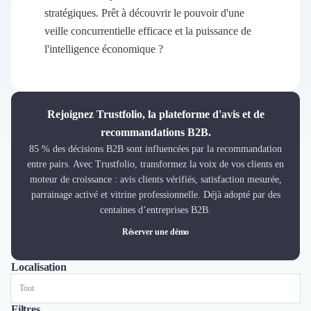
Découvrir
stratégiques. Prêt à découvrir le pouvoir d'une
Découvrir
veille concurrentielle efficace et la puissance de
Découvrir
l'intelligence économique ?
Découvrir le média
Tarifs
Demander une démo
Connexion
Rejoignez Trustfolio, la plateforme d'avis et de
Cabinet de Recrutement
recommandations B2B.
Intérim
85 % des décisions B2B sont influencées par la recommandation
Formation
entre pairs. Avec Trustfolio, transformez la voix de vos clients en
Teambuilding
moteur de croissance : avis clients vérifiés, satisfaction mesurée,
Marque Employeur
parrainage activé et vitrine professionnelle. Déjà adopté par des
Conseil en Management et Organisation
centaines d’entreprises B2B.
Gestion paie
Réserver une démo
Qualité de Vie au Travail (QVT)
Portage Salarial
Localisation
Tout
Paris
Nantes
Responsabilité Sociétale des Entreprises (RSE)
Marketplace de freelance
Coaching
Filtres