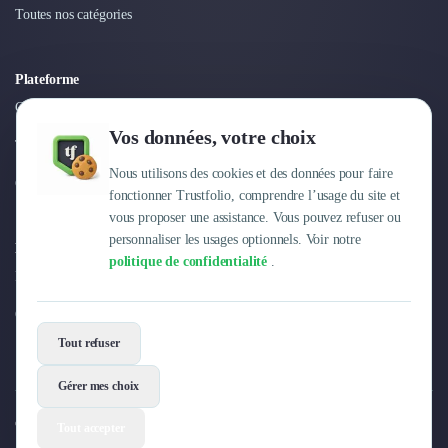
Intelligence Artificielle (IA)
Toutes nos catégories
Réalité Virtuelle (VR)
Bureaux d'Entreprise
Déménagement
Plateforme
Impression
Connexion
Logistique
Vos données, votre choix
Traduction
Tarifs
Traiteur & Restauration
Nous utilisons des cookies et des données pour faire
Centre d'aide
Conception & Aménagement de Bureaux
fonctionner Trustfolio, comprendre l’usage du site et
Sourcing et Imports
vous proposer une assistance. Vous pouvez refuser ou
Office Management
personnaliser les usages optionnels. Voir notre
Entreprise
politique de confidentialité
.
Développement à l'international
Pourquoi Trustfolio ?
Accélérateurs et incubateurs
Autres
Offres d'emploi
Réhabilitation et maintenance
Tout refuser
Gestion Immobilière
Logiciel PropTech
Gérer mes choix
Courtage en Energie
© 2026 Trustfolio. Tous droits réservés.
Tout accepter
Désinfection & décontamination