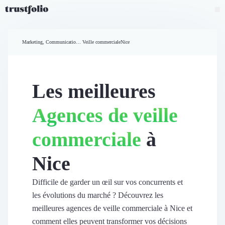
Pourquoi Trustfolio ?
Mesure de satisfaction
Marketing, Communication et Ventes
Veille commerciale
Nice
Accueil
Collecte d'avis vérifiés B2B
Collecte d’avis Google
Import d'avis existants
Les meilleures
Widgets d'avis
Partage d’avis multicanal
Agences de veille
Cas client
Vidéo de témoignage
commerciale
à
Parrainage
Intent data
Nice
Révéler le réseau
Vitrine & média
Suivi du ROI
Difficile de garder un œil sur vos concurrents et
Voir tous nos avis clients
les évolutions du marché ? Découvrez les
Découvrir
meilleures agences de veille commerciale à Nice et
Découvrir
comment elles peuvent transformer vos décisions