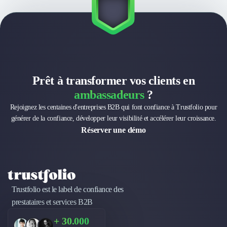
Brand Content
Publicité
Communication
Influence Marketing
Veille commerciale
Photographie
Salons
Prêt à transformer vos clients en
Études Marketing
ambassadeurs
?
Présentations PowerPoint
Rejoignez les centaines d'entreprises B2B qui font confiance à Trustfolio pour
SMS Marketing
générer de la confiance, développer leur visibilité et accélérer leur croissance.
Email Marketing
Réserver une démo
Data Marketing
Logiciel Marketing
Logiciel Commercial
Assurance
Expertise Comptable
Trustfolio est le label de confiance des
Subventions & Aides
prestataires et services B2B
Levée de fonds
Droit des Affaires
+ 30.000