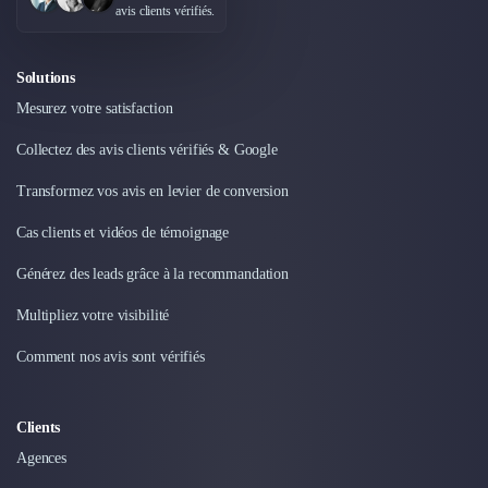
Externalisation Administrative
avis clients vérifiés.
Direction Financière Externalisée (DAF)
Transactions Services
Solutions
Restructuring
Mesurez votre satisfaction
Droit Commercial
Droit du Travail
Collectez des avis clients vérifiés & Google
Propriété Intellectuelle (IP/IT)
Banque
Transformez vos avis en levier de conversion
Gestion de trésorerie
Cas clients et vidéos de témoignage
Recouvrement
Financement de matériel ou équipement
Générez des leads grâce à la recommandation
Due Diligence
Multipliez votre visibilité
Audit
Solutions de Paiement
Comment nos avis sont vérifiés
Fiscalité
UX & UI Design
Développement Web
Clients
Product Management
Agences
Internet of Things (IoT)