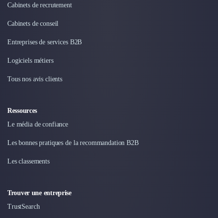
Cabinets de recrutement
Design Industriel
Packaging & Emballages
Cabinets de conseil
Support Client
Entreprises de services B2B
Téléphonie & Télécommunication
Chatbot
Logiciels métiers
Maintenance et Infogérance
BI, Analytics & Big Data
Tous nos avis clients
Graphisme & Illustration
Recherche Utilisateur
Ressources
Design Thinking
Stratégie Digitale
Le média de confiance
Développement Logiciel
Les bonnes pratiques de la recommandation B2B
Création de Site Internet
Développement d'Application Mobile
Les classements
Développement E-commerce
Direction Artistique
Trouver une entreprise
Cybersécurité
Logiciel E-Commerce
TrustSearch