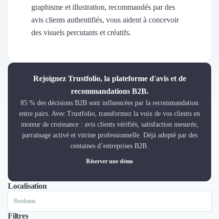
Découvrir
graphisme et illustration, recommandés par des
Découvrir
avis clients authentifiés, vous aident à concevoir
Découvrir
des visuels percutants et créatifs.
Découvrir le média
Tarifs
Demander une démo
Connexion
Rejoignez Trustfolio, la plateforme d'avis et de
Cabinet de Recrutement
recommandations B2B.
Intérim
85 % des décisions B2B sont influencées par la recommandation
Formation
entre pairs. Avec Trustfolio, transformez la voix de vos clients en
Teambuilding
moteur de croissance : avis clients vérifiés, satisfaction mesurée,
Marque Employeur
parrainage activé et vitrine professionnelle. Déjà adopté par des
Conseil en Management et Organisation
centaines d’entreprises B2B.
Gestion paie
Réserver une démo
Qualité de Vie au Travail (QVT)
Portage Salarial
Localisation
Tout
Paris
Nantes
Marseille
Bordeaux
Lille
Responsabilité Sociétale des Entreprises (RSE)
Marketplace de freelance
Coaching
Filtres