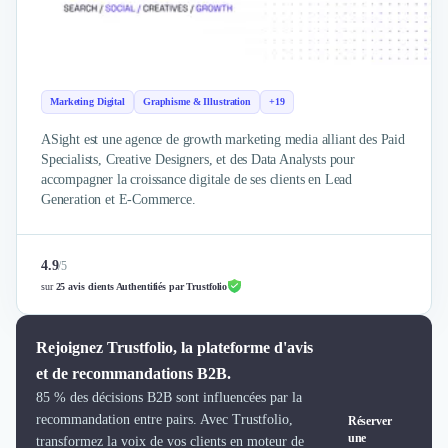
Brand Content
Publicité
Communication
Influence Marketing
Veille commerciale
Marketing Digital
Graphisme & Illustration
+19
Photographie
ASight est une agence de growth marketing media alliant des Paid
Salons
Specialists, Creative Designers, et des Data Analysts pour
Études Marketing
accompagner la croissance digitale de ses clients en Lead
Présentations PowerPoint
Generation et E-Commerce.
SMS Marketing
Email Marketing
Data Marketing
4.9
/
5
Logiciel Marketing
sur
25 avis clients Authentifiés par Trustfolio
Logiciel Commercial
Assurance
Rejoignez Trustfolio, la plateforme d'avis
Expertise Comptable
et de recommandations B2B.
Subventions & Aides
85 % des décisions B2B sont influencées par la
Levée de fonds
recommandation entre pairs. Avec Trustfolio,
Réserver
Droit des Affaires
une
transformez la voix de vos clients en moteur de