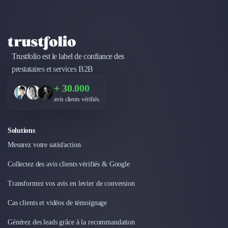
Design Industriel
Packaging & Emballages
Support Client
Téléphonie & Télécommunication
Trustfolio est le label de confiance des
Chatbot
prestataires et services B2B
Maintenance et Infogérance
BI, Analytics & Big Data
+ 30.000
Graphisme & Illustration
avis clients vérifiés.
Recherche Utilisateur
Design Thinking
Stratégie Digitale
Solutions
Développement Logiciel
Mesurez votre satisfaction
Création de Site Internet
Collectez des avis clients vérifiés & Google
Développement d'Application Mobile
Développement E-commerce
Transformez vos avis en levier de conversion
Direction Artistique
Cas clients et vidéos de témoignage
Cybersécurité
Logiciel E-Commerce
Générez des leads grâce à la recommandation