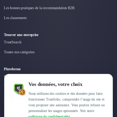
Nettoyage & Ménage
Les bonnes pratiques de la recommandation B2B
Clubs & Réseaux Professionnels
Espaces de Coworking
Les classements
Trouver une entreprise
TrustSearch
Toutes nos catégories
Plateforme
Connexion
Vos données, votre choix
Tarifs
Nous utilisons des cookies et des données pour faire
Centre d'aide
fonctionner Trustfolio, comprendre l’usage du site et
vous proposer une assistance. Vous pouvez refuser ou
personnaliser les usages optionnels. Voir notre
Entreprise
politique de confidentialité
.