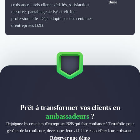
démo
Externalisation Administrative
croissance : avis clients vérifiés, satisfaction
Direction Financière Externalisée (DAF)
mesurée, parrainage activé et vitrine
Transactions Services
professionnelle. Déjà adopté par des centaines
Restructuring
d’entreprises B2B.
Droit Commercial
Droit du Travail
Propriété Intellectuelle (IP/IT)
Banque
Gestion de trésorerie
Recouvrement
Financement de matériel ou équipement
Due Diligence
Audit
Solutions de Paiement
Prêt à transformer vos clients en
Fiscalité
ambassadeurs
?
UX & UI Design
Développement Web
Rejoignez les centaines d'entreprises B2B qui font confiance à Trustfolio pour
Product Management
générer de la confiance, développer leur visibilité et accélérer leur croissance.
Internet of Things (IoT)
Réserver une démo