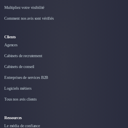
Intelligence Artificielle (IA)
Réalité Virtuelle (VR)
Multipliez votre visibilité
Bureaux d'Entreprise
Comment nos avis sont vérifiés
Déménagement
Impression
Logistique
Clients
Traduction
Agences
Traiteur & Restauration
Conception & Aménagement de Bureaux
Cabinets de recrutement
Sourcing et Imports
Cabinets de conseil
Office Management
Développement à l'international
Entreprises de services B2B
Accélérateurs et incubateurs
Logiciels métiers
Autres
Réhabilitation et maintenance
Tous nos avis clients
Gestion Immobilière
Logiciel PropTech
Courtage en Energie
Ressources
Désinfection & décontamination
Le média de confiance