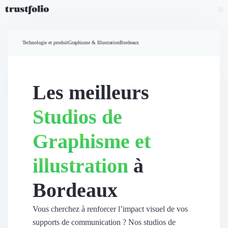
Pourquoi Trustfolio ?
Mesure de satisfaction
Technologie et produit
Graphisme & Illustration
Bordeaux
Accueil
Collecte d'avis vérifiés B2B
Collecte d’avis Google
Import d'avis existants
Les meilleurs
Widgets d'avis
Partage d’avis multicanal
Studios de
Cas client
Vidéo de témoignage
Graphisme et
Parrainage
Intent data
illustration
à
Révéler le réseau
Vitrine & média
Bordeaux
Suivi du ROI
Voir tous nos avis clients
Découvrir
Vous cherchez à renforcer l’impact visuel de vos
Découvrir
supports de communication ? Nos studios de