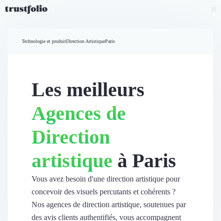
Pourquoi Trustfolio ?
Mesure de satisfaction
Technologie et produit
Direction Artistique
Paris
Accueil
Collecte d'avis vérifiés B2B
Collecte d’avis Google
Import d'avis existants
Les meilleurs
Widgets d'avis
Partage d’avis multicanal
Agences de
Cas client
Vidéo de témoignage
Direction
Parrainage
Intent data
artistique
à Paris
Révéler le réseau
Vitrine & média
Suivi du ROI
Vous avez besoin d'une direction artistique pour
Voir tous nos avis clients
concevoir des visuels percutants et cohérents ?
Découvrir
Nos agences de direction artistique, soutenues par
Découvrir
des avis clients authentifiés, vous accompagnent