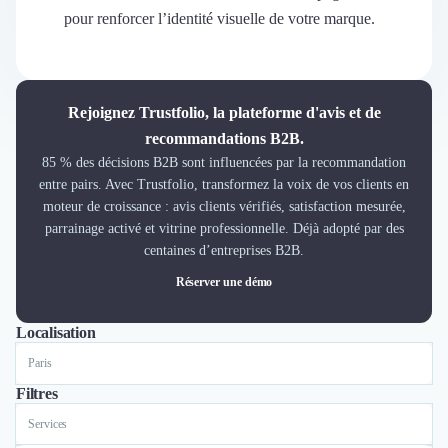
Découvrir
pour renforcer l’identité visuelle de votre marque.
Découvrir
Découvrir
Découvrir le média
Tarifs
Rejoignez Trustfolio, la plateforme d'avis et de
Demander une démo
recommandations B2B.
Connexion
85 % des décisions B2B sont influencées par la recommandation
Cabinet de Recrutement
entre pairs. Avec Trustfolio, transformez la voix de vos clients en
Intérim
moteur de croissance : avis clients vérifiés, satisfaction mesurée,
Formation
parrainage activé et vitrine professionnelle. Déjà adopté par des
Teambuilding
centaines d’entreprises B2B.
Marque Employeur
Réserver une démo
Conseil en Management et Organisation
Gestion paie
Localisation
Tout
Paris
Marseille
Qualité de Vie au Travail (QVT)
Portage Salarial
Responsabilité Sociétale des Entreprises (RSE)
Filtres
Marketplace de freelance
Services
Coaching