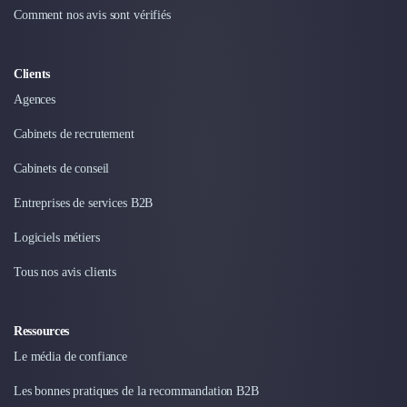
Intelligence Artificielle (IA)
Comment nos avis sont vérifiés
Réalité Virtuelle (VR)
Bureaux d'Entreprise
Déménagement
Clients
Impression
Agences
Logistique
Traduction
Cabinets de recrutement
Traiteur & Restauration
Cabinets de conseil
Conception & Aménagement de Bureaux
Sourcing et Imports
Entreprises de services B2B
Office Management
Logiciels métiers
Développement à l'international
Accélérateurs et incubateurs
Tous nos avis clients
Autres
Réhabilitation et maintenance
Gestion Immobilière
Ressources
Logiciel PropTech
Le média de confiance
Courtage en Energie
Les bonnes pratiques de la recommandation B2B
Désinfection & décontamination