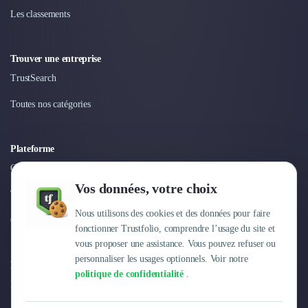
Nettoyage & Ménage
Les classements
Clubs & Réseaux Professionnels
Espaces de Coworking
Trouver une entreprise
TrustSearch
Toutes nos catégories
Plateforme
Connexion
Vos données, votre choix
Tarifs
Nous utilisons des cookies et des données pour faire
Centre d'aide
fonctionner Trustfolio, comprendre l’usage du site et
vous proposer une assistance. Vous pouvez refuser ou
personnaliser les usages optionnels. Voir notre
Entreprise
politique de confidentialité
.
Pourquoi Trustfolio ?