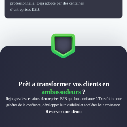
Externalisation Administrative
professionnelle. Déjà adopté par des centaines
Direction Financière Externalisée (DAF)
d’entreprises B2B.
Transactions Services
Restructuring
Droit Commercial
Droit du Travail
Propriété Intellectuelle (IP/IT)
Banque
Gestion de trésorerie
Recouvrement
Financement de matériel ou équipement
Due Diligence
Prêt à transformer vos clients en
Audit
ambassadeurs
?
Solutions de Paiement
Fiscalité
Rejoignez les centaines d'entreprises B2B qui font confiance à Trustfolio pour
UX & UI Design
générer de la confiance, développer leur visibilité et accélérer leur croissance.
Développement Web
Réserver une démo
Product Management
Internet of Things (IoT)