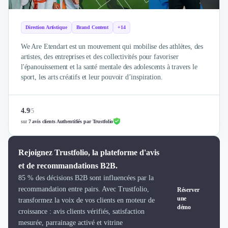
Brand Content
Publicité
Communication
Direction Artistique
Brand Content
+14
Influence Marketing
We Are Etendart est un mouvement qui mobilise des athlètes, des
Veille commerciale
artistes, des entreprises et des collectivités pour favoriser
Photographie
l'épanouissement et la santé mentale des adolescents à travers le
Salons
sport, les arts créatifs et leur pouvoir d’inspiration.
Études Marketing
Présentations PowerPoint
SMS Marketing
4.9
/
5
Email Marketing
sur
7 avis clients Authentifiés par Trustfolio
Data Marketing
Logiciel Marketing
Rejoignez Trustfolio, la plateforme d'avis
Logiciel Commercial
et de recommandations B2B.
Assurance
85 % des décisions B2B sont influencées par la
Expertise Comptable
recommandation entre pairs. Avec Trustfolio,
Réserver
Subventions & Aides
une
transformez la voix de vos clients en moteur de
démo
Levée de fonds
croissance : avis clients vérifiés, satisfaction
Droit des Affaires
mesurée, parrainage activé et vitrine