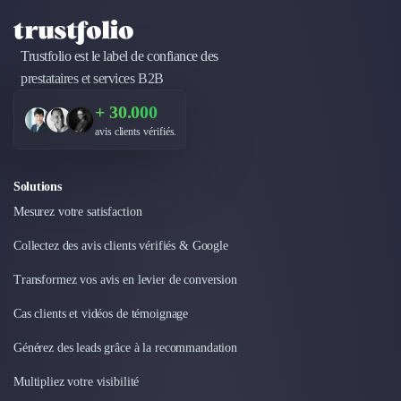
Design Industriel
Packaging & Emballages
Trustfolio est le label de confiance des
Support Client
prestataires et services B2B
Téléphonie & Télécommunication
Chatbot
+ 30.000
Maintenance et Infogérance
avis clients vérifiés.
BI, Analytics & Big Data
Graphisme & Illustration
Recherche Utilisateur
Solutions
Design Thinking
Mesurez votre satisfaction
Stratégie Digitale
Collectez des avis clients vérifiés & Google
Développement Logiciel
Création de Site Internet
Transformez vos avis en levier de conversion
Développement d'Application Mobile
Cas clients et vidéos de témoignage
Développement E-commerce
Direction Artistique
Générez des leads grâce à la recommandation
Cybersécurité
Logiciel E-Commerce
Multipliez votre visibilité