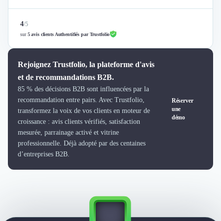
Nettoyage & Ménage
Clubs & Réseaux Professionnels
4
/
5
Espaces de Coworking
sur
5 avis clients Authentifiés par Trustfolio
Rejoignez Trustfolio, la plateforme d'avis
et de recommandations B2B.
85 % des décisions B2B sont influencées par la
recommandation entre pairs. Avec Trustfolio,
Réserver
une
transformez la voix de vos clients en moteur de
démo
croissance : avis clients vérifiés, satisfaction
mesurée, parrainage activé et vitrine
professionnelle. Déjà adopté par des centaines
d’entreprises B2B.