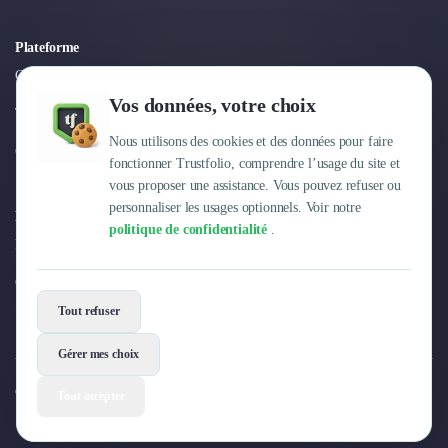
Plateforme
Connexion
Vos données, votre choix
Tarifs
Nous utilisons des cookies et des données pour faire
Centre d'aide
fonctionner Trustfolio, comprendre l’usage du site et
vous proposer une assistance. Vous pouvez refuser ou
personnaliser les usages optionnels. Voir notre
Entreprise
politique de confidentialité
.
Pourquoi Trustfolio ?
Offres d'emploi
Tout refuser
Gérer mes choix
© 2026 Trustfolio. Tous droits réservés.
Tout accepter
Mentions légales
Conditions Générales
Données personnelles