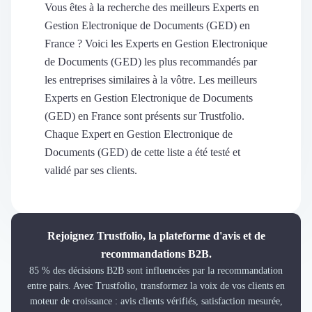
Découvrir
Vous êtes à la recherche des meilleurs Experts en
Découvrir
Gestion Electronique de Documents (GED) en
Découvrir
France ? Voici les Experts en Gestion Electronique
Découvrir le média
de Documents (GED) les plus recommandés par
Tarifs
les entreprises similaires à la vôtre. Les meilleurs
Demander une démo
Experts en Gestion Electronique de Documents
Connexion
(GED) en France sont présents sur Trustfolio.
Cabinet de Recrutement
Chaque Expert en Gestion Electronique de
Intérim
Documents (GED) de cette liste a été testé et
Formation
validé par ses clients.
Teambuilding
Marque Employeur
Conseil en Management et Organisation
Gestion paie
Rejoignez Trustfolio, la plateforme d'avis et de
Qualité de Vie au Travail (QVT)
recommandations B2B.
Portage Salarial
85 % des décisions B2B sont influencées par la recommandation
Responsabilité Sociétale des Entreprises (RSE)
entre pairs. Avec Trustfolio, transformez la voix de vos clients en
Marketplace de freelance
moteur de croissance : avis clients vérifiés, satisfaction mesurée,
Coaching