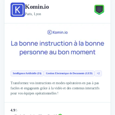
Externalisation Administrative
Komin.io
Direction Financière Externalisée (DAF)
Paris, Lyon
Transactions Services
Restructuring
Droit Commercial
Droit du Travail
Propriété Intellectuelle (IP/IT)
Banque
Gestion de trésorerie
Recouvrement
Financement de matériel ou équipement
Due Diligence
Intelligence Artificielle (IA)
Gestion Electronique de Documents (GED)
+2
Audit
Solutions de Paiement
Transformez vos instructions et modes opératoires en pas à pas
Fiscalité
faciles et engageants grâce à la vidéo et des contenus interactifs
pour vos équipes opérationnelles !
UX & UI Design
Développement Web
Product Management
4.9
/
5
Internet of Things (IoT)