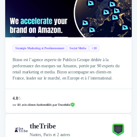
Brand Content
Publicité
Communication
Influence Marketing
Veille commerciale
Photographie
Salons
Strategie Marketing et Positionnement
Social Media
+20
Études Marketing
Présentations PowerPoint
Bizon est l’agence experte de Publicis Groupe dédiée à la
SMS Marketing
performance des marques sur Amazon, portée par 90 experts du
retail marketing et media. Bizon accompagne ses clients en
Email Marketing
France, leader sur le marché, en Europe et à l’international.
Data Marketing
Logiciel Marketing
Logiciel Commercial
4.8
/
5
Assurance
sur
111 avis clients Authentifiés par Trustfolio
Expertise Comptable
Subventions & Aides
theTribe
Levée de fonds
Droit des Affaires
Nantes, Paris et 2 autres