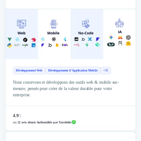
Externalisation Administrative
Direction Financière Externalisée (DAF)
Transactions Services
Restructuring
Droit Commercial
Droit du Travail
Propriété Intellectuelle (IP/IT)
Banque
Gestion de trésorerie
Recouvrement
Développement Web
Développement d'Application Mobile
+71
Financement de matériel ou équipement
Nous concevons et développons des outils web & mobile sur-
Due Diligence
mesure, pensés pour créer de la valeur durable pour votre
Audit
entreprise.
Solutions de Paiement
Fiscalité
UX & UI Design
4.9
/
5
sur
22 avis clients Authentifiés par Trustfolio
Développement Web
Product Management
Internet of Things (IoT)