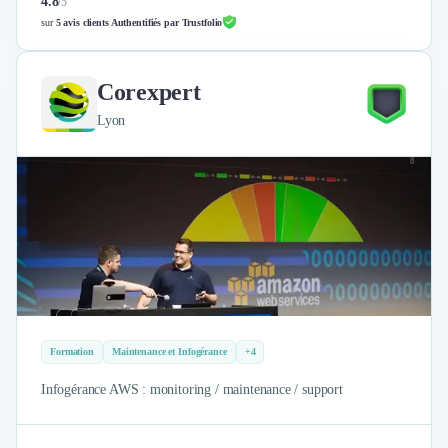
4.8
/
5
sur
5 avis clients Authentifiés par Trustfolio
Corexpert
Lyon
Formation
Maintenance et Infogérance
+4
Infogérance AWS : monitoring / maintenance / support