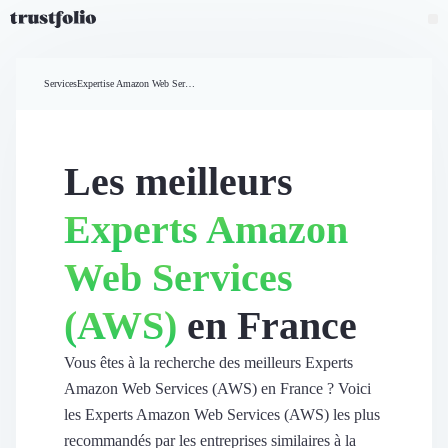
Pourquoi Trustfolio ?
Mesure de satisfaction
Services
Expertise Amazon Web Services (AWS)
Accueil
Collecte d'avis vérifiés B2B
Collecte d’avis Google
Import d'avis existants
Les meilleurs
Widgets d'avis
Partage d’avis multicanal
Experts Amazon
Cas client
Vidéo de témoignage
Web Services
Parrainage
Intent data
(AWS)
en France
Révéler le réseau
Vitrine & média
Suivi du ROI
Vous êtes à la recherche des meilleurs Experts
Voir tous nos avis clients
Amazon Web Services (AWS) en France ? Voici
Découvrir
les Experts Amazon Web Services (AWS) les plus
Découvrir
recommandés par les entreprises similaires à la