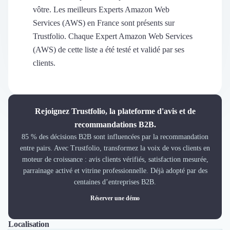
Découvrir
vôtre. Les meilleurs Experts Amazon Web
Découvrir
Services (AWS) en France sont présents sur
Découvrir
Trustfolio. Chaque Expert Amazon Web Services
Découvrir le média
(AWS) de cette liste a été testé et validé par ses
Tarifs
clients.
Demander une démo
Connexion
Cabinet de Recrutement
Intérim
Rejoignez Trustfolio, la plateforme d'avis et de
Formation
recommandations B2B.
Teambuilding
85 % des décisions B2B sont influencées par la recommandation
Marque Employeur
entre pairs. Avec Trustfolio, transformez la voix de vos clients en
Conseil en Management et Organisation
moteur de croissance : avis clients vérifiés, satisfaction mesurée,
Gestion paie
parrainage activé et vitrine professionnelle. Déjà adopté par des
Qualité de Vie au Travail (QVT)
centaines d’entreprises B2B.
Portage Salarial
Réserver une démo
Responsabilité Sociétale des Entreprises (RSE)
Marketplace de freelance
Localisation
Tout
Lyon
Paris
Nantes
Marseille
Toulouse
Bordeaux
Lille
Coaching