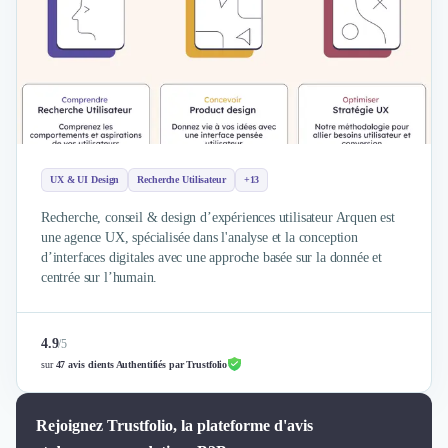
Brand Content
Publicité
Communication
Influence Marketing
Veille commerciale
Photographie
Salons
Études Marketing
UX & UI Design
Recherche Utilisateur
+13
Présentations PowerPoint
SMS Marketing
Recherche, conseil & design d’expériences utilisateur Arquen est
une agence UX, spécialisée dans l'analyse et la conception
Email Marketing
d’interfaces digitales avec une approche basée sur la donnée et
Data Marketing
centrée sur l’humain.
Logiciel Marketing
Logiciel Commercial
Assurance
4.9
/
5
Expertise Comptable
sur
47 avis clients Authentifiés par Trustfolio
Subventions & Aides
Levée de fonds
Rejoignez Trustfolio, la plateforme d'avis
Droit des Affaires