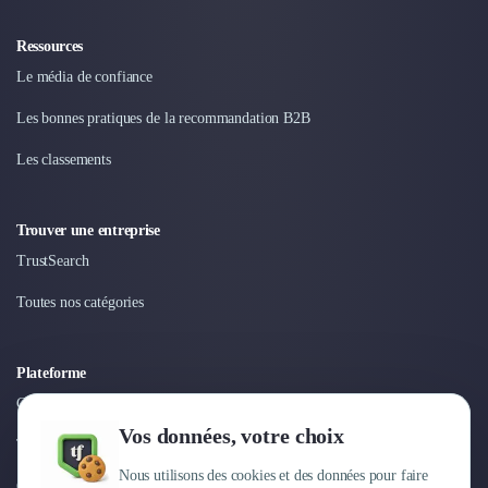
Nettoyage & Ménage
Clubs & Réseaux Professionnels
Ressources
Espaces de Coworking
Le média de confiance
Les bonnes pratiques de la recommandation B2B
Les classements
Trouver une entreprise
TrustSearch
Toutes nos catégories
Plateforme
Connexion
Vos données, votre choix
Tarifs
Nous utilisons des cookies et des données pour faire
Centre d'aide