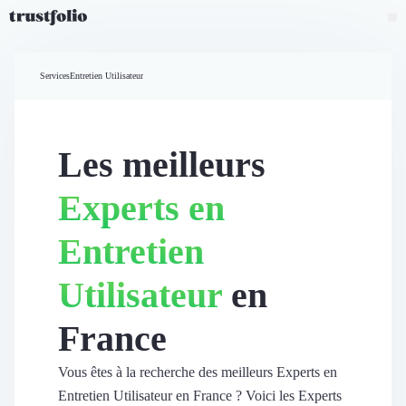
Pourquoi Trustfolio ?
Mesure de satisfaction
Services
Entretien Utilisateur
Accueil
Collecte d'avis vérifiés B2B
Collecte d’avis Google
Import d'avis existants
Les meilleurs
Widgets d'avis
Partage d’avis multicanal
Experts en
Cas client
Vidéo de témoignage
Entretien
Parrainage
Intent data
Utilisateur
en
Révéler le réseau
Vitrine & média
France
Suivi du ROI
Voir tous nos avis clients
Découvrir
Vous êtes à la recherche des meilleurs Experts en
Découvrir
Entretien Utilisateur en France ? Voici les Experts