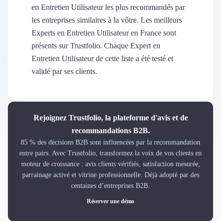
Découvrir
en Entretien Utilisateur les plus recommandés par
Découvrir
les entreprises similaires à la vôtre. Les meilleurs
Découvrir
Experts en Entretien Utilisateur en France sont
Découvrir le média
présents sur Trustfolio. Chaque Expert en
Tarifs
Entretien Utilisateur de cette liste a été testé et
Demander une démo
validé par ses clients.
Connexion
Cabinet de Recrutement
Intérim
Formation
Rejoignez Trustfolio, la plateforme d'avis et de
Teambuilding
recommandations B2B.
Marque Employeur
85 % des décisions B2B sont influencées par la recommandation
Conseil en Management et Organisation
entre pairs. Avec Trustfolio, transformez la voix de vos clients en
Gestion paie
moteur de croissance : avis clients vérifiés, satisfaction mesurée,
Qualité de Vie au Travail (QVT)
parrainage activé et vitrine professionnelle. Déjà adopté par des
Portage Salarial
centaines d’entreprises B2B.
Responsabilité Sociétale des Entreprises (RSE)
Réserver une démo
Marketplace de freelance
Coaching