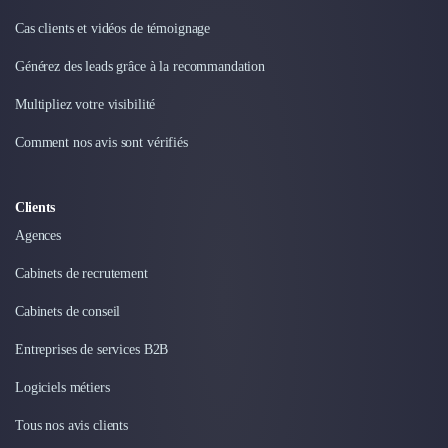
Intelligence Artificielle (IA)
Réalité Virtuelle (VR)
Cas clients et vidéos de témoignage
Bureaux d'Entreprise
Générez des leads grâce à la recommandation
Déménagement
Impression
Multipliez votre visibilité
Logistique
Comment nos avis sont vérifiés
Traduction
Traiteur & Restauration
Conception & Aménagement de Bureaux
Clients
Sourcing et Imports
Agences
Office Management
Développement à l'international
Cabinets de recrutement
Accélérateurs et incubateurs
Autres
Cabinets de conseil
Réhabilitation et maintenance
Entreprises de services B2B
Gestion Immobilière
Logiciel PropTech
Logiciels métiers
Courtage en Energie
Tous nos avis clients
Désinfection & décontamination