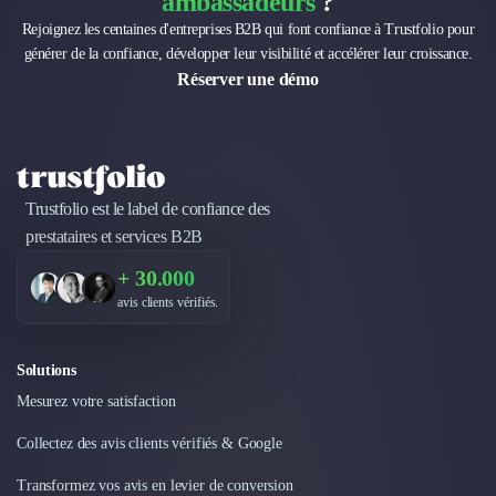
ambassadeurs
?
Design Industriel
Rejoignez les centaines d'entreprises B2B qui font confiance à Trustfolio pour
Packaging & Emballages
générer de la confiance, développer leur visibilité et accélérer leur croissance.
Support Client
Réserver une démo
Téléphonie & Télécommunication
Chatbot
Maintenance et Infogérance
BI, Analytics & Big Data
Graphisme & Illustration
Trustfolio est le label de confiance des
Recherche Utilisateur
prestataires et services B2B
Design Thinking
+ 30.000
Stratégie Digitale
avis clients vérifiés.
Développement Logiciel
Création de Site Internet
Développement d'Application Mobile
Solutions
Développement E-commerce
Mesurez votre satisfaction
Direction Artistique
Cybersécurité
Collectez des avis clients vérifiés & Google
Logiciel E-Commerce
Transformez vos avis en levier de conversion