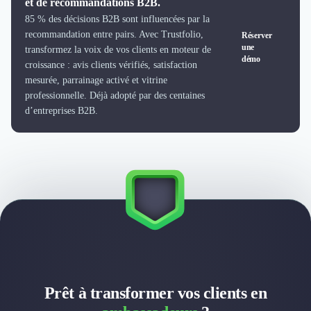
et de recommandations B2B.
Externalisation Administrative
85 % des décisions B2B sont influencées par la
Direction Financière Externalisée (DAF)
recommandation entre pairs. Avec Trustfolio,
Réserver
Transactions Services
une
transformez la voix de vos clients en moteur de
Restructuring
démo
croissance : avis clients vérifiés, satisfaction
Droit Commercial
mesurée, parrainage activé et vitrine
Droit du Travail
professionnelle. Déjà adopté par des centaines
Propriété Intellectuelle (IP/IT)
d’entreprises B2B.
Banque
Gestion de trésorerie
Recouvrement
Financement de matériel ou équipement
Due Diligence
Audit
Solutions de Paiement
Fiscalité
UX & UI Design
Développement Web
Product Management
Prêt à transformer vos clients en
Internet of Things (IoT)