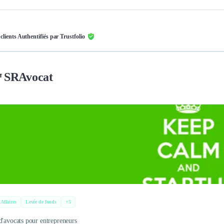
 clients Authentifiés par Trustfolio
SRAvocat
 Affaires
Levée de fonds
+5
d'avocats pour entrepreneurs