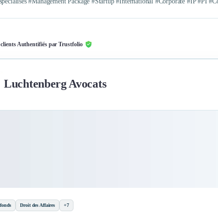
spécialisés #Management Package #Startup #International #Corporate #IP #PI #Co
 clients Authentifiés par Trustfolio
Luchtenberg Avocats
 fonds
Droit des Affaires
+7