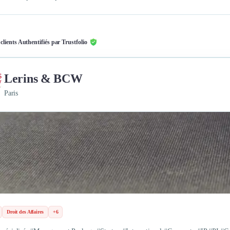
 clients Authentifiés par Trustfolio
Lerins & BCW
Paris
Droit des Affaires
+6