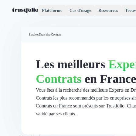
Plateforme
Cas d'usage
Ressources
Trouv
Pourquoi Trustfolio ?
Mesure de satisfaction
Services
Droit des Contrats
Accueil
Collecte d'avis vérifiés B2B
Collecte d’avis Google
Import d'avis existants
Les meilleurs
Exper
Widgets d'avis
Partage d’avis multicanal
Contrats
en Franc
Cas client
Vidéo de témoignage
Parrainage
Vous êtes à la recherche des meilleurs Experts en Dr
Intent data
Contrats les plus recommandés par les entreprises sim
Révéler le réseau
Contrats en France sont présents sur Trustfolio. Chaqu
Vitrine & média
validé par ses clients.
Suivi du ROI
Voir tous nos avis clients
Découvrir