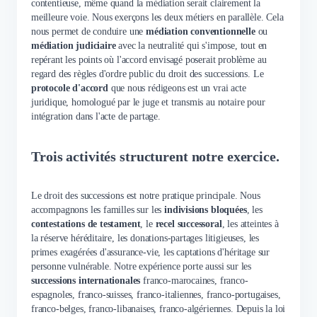
contentieuse, même quand la médiation serait clairement la
meilleure voie. Nous exerçons les deux métiers en parallèle. Cela
nous permet de conduire une
médiation conventionnelle
ou
médiation judiciaire
avec la neutralité qui s'impose, tout en
repérant les points où l'accord envisagé poserait problème au
regard des règles d'ordre public du droit des successions. Le
protocole d'accord
que nous rédigeons est un vrai acte
juridique, homologué par le juge et transmis au notaire pour
intégration dans l'acte de partage.
Trois activités structurent notre exercice.
Le droit des successions est notre pratique principale. Nous
accompagnons les familles sur les
indivisions bloquées
, les
contestations de testament
, le
recel successoral
, les atteintes à
la réserve héréditaire, les donations-partages litigieuses, les
primes exagérées d'assurance-vie, les captations d'héritage sur
personne vulnérable. Notre expérience porte aussi sur les
successions internationales
franco-marocaines, franco-
espagnoles, franco-suisses, franco-italiennes, franco-portugaises,
franco-belges, franco-libanaises, franco-algériennes. Depuis la loi