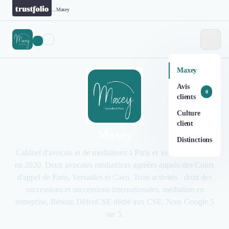
...
Maxey
Maxey
Avis
0
clients
Culture
client
Maxey
Distinctions
Cabinet d'avocats et de médiateurs à Paris et Versailles, fondé
en 2020. Deux avocates médiatrices agréées auprès des Cours
d'appel de Paris, Versailles et Caen. Trois activités : droit des
successions et successions internationales, médiation en
entreprise, Réseau DéfenCSE dédié aux CSE. Note Google 5
sur 5.