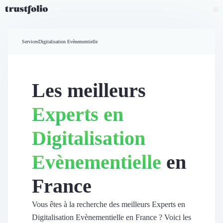
Pourquoi Trustfolio ?
Mesure de satisfaction
Services
Digitalisation Evènementielle
Accueil
Collecte d'avis vérifiés B2B
Collecte d’avis Google
Import d'avis existants
Les meilleurs
Widgets d'avis
Partage d’avis multicanal
Experts en
Cas client
Vidéo de témoignage
Digitalisation
Parrainage
Intent data
Evènementielle
en
Révéler le réseau
Vitrine & média
France
Suivi du ROI
Voir tous nos avis clients
Découvrir
Vous êtes à la recherche des meilleurs Experts en
Découvrir
Digitalisation Evènementielle en France ? Voici les