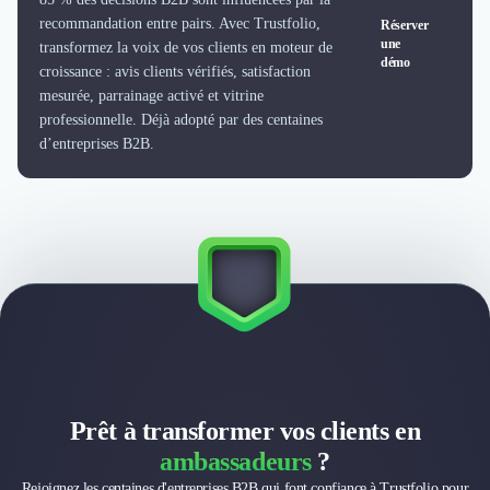
Design Industriel
recommandation entre pairs. Avec Trustfolio,
Réserver
Packaging & Emballages
une
transformez la voix de vos clients en moteur de
démo
Support Client
croissance : avis clients vérifiés, satisfaction
Téléphonie & Télécommunication
mesurée, parrainage activé et vitrine
professionnelle. Déjà adopté par des centaines
Chatbot
d’entreprises B2B.
Maintenance et Infogérance
BI, Analytics & Big Data
Graphisme & Illustration
Recherche Utilisateur
Design Thinking
Stratégie Digitale
Développement Logiciel
Création de Site Internet
Développement d'Application Mobile
Développement E-commerce
Direction Artistique
Prêt à transformer vos clients en
Cybersécurité
ambassadeurs
?
Logiciel E-Commerce
Rejoignez les centaines d'entreprises B2B qui font confiance à Trustfolio pour