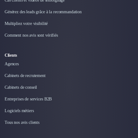
Cas clients et vidéos de témoignage
Nettoyage & Ménage
Clubs & Réseaux Professionnels
Générez des leads grâce à la recommandation
Espaces de Coworking
Multipliez votre visibilité
Comment nos avis sont vérifiés
Clients
Agences
Cabinets de recrutement
Cabinets de conseil
Entreprises de services B2B
Logiciels métiers
Tous nos avis clients