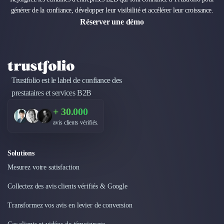
Intelligence Artificielle (IA)
générer de la confiance, développer leur visibilité et accélérer leur croissance.
Réalité Virtuelle (VR)
Réserver une démo
Bureaux d'Entreprise
Déménagement
Impression
Logistique
Traduction
Trustfolio est le label de confiance des
Traiteur & Restauration
prestataires et services B2B
Conception & Aménagement de Bureaux
Sourcing et Imports
+ 30.000
Office Management
avis clients vérifiés.
Développement à l'international
Accélérateurs et incubateurs
Solutions
Autres
Mesurez votre satisfaction
Réhabilitation et maintenance
Gestion Immobilière
Collectez des avis clients vérifiés & Google
Logiciel PropTech
Courtage en Energie
Transformez vos avis en levier de conversion
Désinfection & décontamination