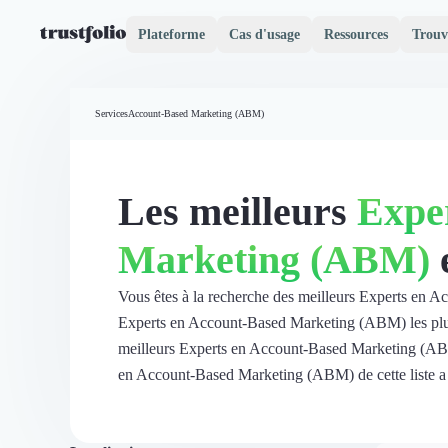
Plateforme
Cas d'usage
Ressources
Trouv
Pourquoi Trustfolio ?
Mesure de satisfaction
Services
Account-Based Marketing (ABM)
Accueil
Collecte d'avis vérifiés B2B
Collecte d’avis Google
Import d'avis existants
Les meilleurs
Expe
Widgets d'avis
Partage d’avis multicanal
Marketing (ABM)
Cas client
Vidéo de témoignage
Parrainage
Vous êtes à la recherche des meilleurs Experts en 
Intent data
Experts en Account-Based Marketing (ABM) les plus 
Révéler le réseau
meilleurs Experts en Account-Based Marketing (ABM
Vitrine & média
en Account-Based Marketing (ABM) de cette liste a été
Suivi du ROI
Voir tous nos avis clients
Découvrir