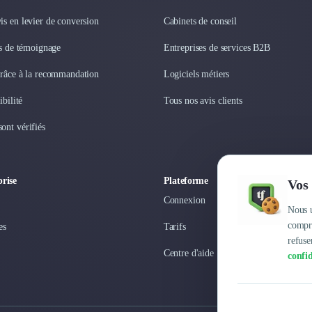
s en levier de conversion
Cabinets de conseil
os de témoignage
Entreprises de services B2B
grâce à la recommandation
Logiciels métiers
ibilité
Tous nos avis clients
ont vérifiés
rise
Plateforme
Vos 
Connexion
Nous u
compre
es
Tarifs
refuse
Centre d'aide
confid