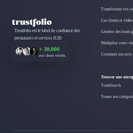
Internet of Things (IoT)
Transformez vos avi
Design Industriel
Cas clients et vidé
Packaging & Emballages
Support Client
Trustfolio est le label de confiance des
Générez des leads 
Téléphonie & Télécommunication
prestataires et services B2B
Chatbot
Multipliez votre vis
+ 30.000
Maintenance et Infogérance
Comment nos avis s
avis clients vérifiés.
BI, Analytics & Big Data
Graphisme & Illustration
Recherche Utilisateur
Trouver une entrep
Design Thinking
Stratégie Digitale
TrustSearch
Développement Logiciel
Toutes nos catégori
Création de Site Internet
Développement d'Application Mobile
Développement E-commerce
Direction Artistique
Cybersécurité