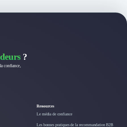
deurs
?
la confiance,
Ressources
Le média de confiance
Les bonnes pratiques de la recommandation B2B