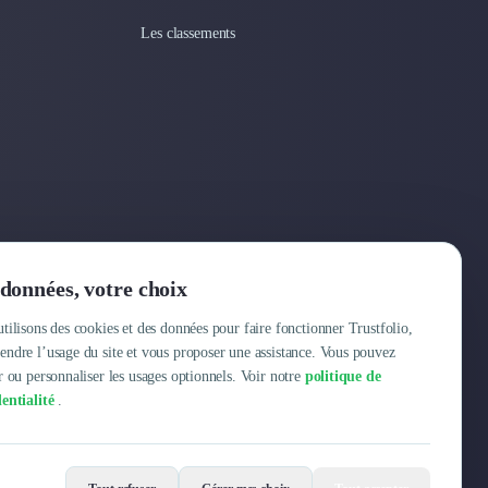
Les classements
Entreprise
données, votre choix
Pourquoi Trustfolio ?
tilisons des cookies et des données pour faire fonctionner Trustfolio,
ndre l’usage du site et vous proposer une assistance. Vous pouvez
Offres d'emploi
r ou personnaliser les usages optionnels. Voir notre
politique de
entialité
.