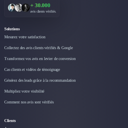
Externalisation Administrative
+ 30.000
Direction Financière Externalisée (DAF)
avis clients vérifiés.
Transactions Services
Restructuring
Solutions
Droit Commercial
Droit du Travail
Mesurez votre satisfaction
Propriété Intellectuelle (IP/IT)
Collectez des avis clients vérifiés & Google
Banque
Gestion de trésorerie
Transformez vos avis en levier de conversion
Recouvrement
Cas clients et vidéos de témoignage
Financement de matériel ou équipement
Due Diligence
Générez des leads grâce à la recommandation
Audit
Solutions de Paiement
Multipliez votre visibilité
Fiscalité
Comment nos avis sont vérifiés
UX & UI Design
Développement Web
Product Management
Clients
Internet of Things (IoT)