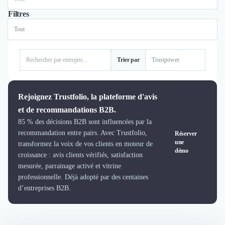
Logiciel SIRH
Filtres
Logiciel de Gestion des Recrutements (ATS)
Solutions pour CSE
Marketing Digital
Inbound Marketing
Trier par
Image de Marque & Branding
Relations Presse et Publiques
Prospection Commerciale
Rejoignez Trustfolio, la plateforme d'avis
Production Vidéo
et de recommandations B2B.
Goodies et Cadeaux d'affaires
85 % des décisions B2B sont influencées par la
Événementiel
recommandation entre pairs. Avec Trustfolio,
Réserver
Strategie Marketing et Positionnement
une
transformez la voix de vos clients en moteur de
démo
Search Engine Advertising (SEA)
croissance : avis clients vérifiés, satisfaction
Social Ads
mesurée, parrainage activé et vitrine
Search Engine Optimisation (SEO)
professionnelle. Déjà adopté par des centaines
d’entreprises B2B.
Social Media
Growth Marketing
Marketing Automation