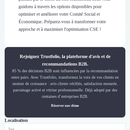
Découvrir
guidons à travers les options disponibles pour
Découvrir
optimiser et améliorer votre Comité Social et
Découvrir
Économique. Préparez-vous à transformer votre
Découvrir le média
approche et à maximiser l'optimisation CSE !
Tarifs
Demander une démo
Connexion
Cabinet de Recrutement
Rejoignez Trustfolio, la plateforme d'avis et de
Intérim
recommandations B2B.
Formation
85 % des décisions B2B sont influencées par la recommandation
Teambuilding
entre pairs. Avec Trustfolio, transformez la voix de vos clients en
Marque Employeur
moteur de croissance : avis clients vérifiés, satisfaction mesurée,
Conseil en Management et Organisation
parrainage activé et vitrine professionnelle. Déjà adopté par des
Gestion paie
centaines d’entreprises B2B.
Qualité de Vie au Travail (QVT)
Réserver une démo
Portage Salarial
Responsabilité Sociétale des Entreprises (RSE)
Localisation
Tout
Paris
Toulouse
Marketplace de freelance
Coaching