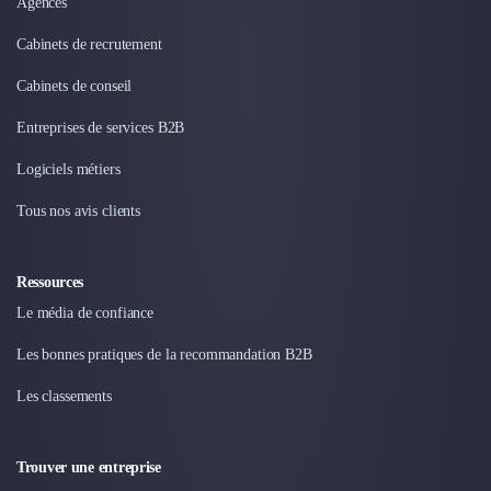
Agences
Design Industriel
Packaging & Emballages
Cabinets de recrutement
Support Client
Cabinets de conseil
Téléphonie & Télécommunication
Chatbot
Entreprises de services B2B
Maintenance et Infogérance
Logiciels métiers
BI, Analytics & Big Data
Graphisme & Illustration
Tous nos avis clients
Recherche Utilisateur
Design Thinking
Stratégie Digitale
Ressources
Développement Logiciel
Le média de confiance
Création de Site Internet
Les bonnes pratiques de la recommandation B2B
Développement d'Application Mobile
Développement E-commerce
Les classements
Direction Artistique
Cybersécurité
Logiciel E-Commerce
Trouver une entreprise