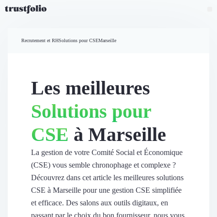
Pourquoi Trustfolio ?
Mesure de satisfaction
Recrutement et RH
Solutions pour CSE
Marseille
Accueil
Collecte d'avis vérifiés B2B
Collecte d’avis Google
Import d'avis existants
Les meilleures
Widgets d'avis
Partage d’avis multicanal
Solutions pour
Cas client
Vidéo de témoignage
CSE
à Marseille
Parrainage
Intent data
Révéler le réseau
La gestion de votre Comité Social et Économique
Vitrine & média
(CSE) vous semble chronophage et complexe ?
Suivi du ROI
Découvrez dans cet article les meilleures solutions
Voir tous nos avis clients
CSE à Marseille pour une gestion CSE simplifiée
Découvrir
et efficace. Des salons aux outils digitaux, en
Découvrir
passant par le choix du bon fournisseur, nous vous