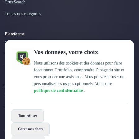
Intelligence Artificielle (IA)
TrustSearch
Réalité Virtuelle (VR)
Toutes nos catégories
Bureaux d'Entreprise
Déménagement
Impression
Plateforme
Logistique
Connexion
Traduction
Vos données, votre choix
Traiteur & Restauration
Tarifs
Conception & Aménagement de Bureaux
Nous utilisons des cookies et des données pour faire
Centre d'aide
Sourcing et Imports
fonctionner Trustfolio, comprendre l’usage du site et
Office Management
vous proposer une assistance. Vous pouvez refuser ou
Développement à l'international
personnaliser les usages optionnels. Voir notre
Entreprise
Accélérateurs et incubateurs
politique de confidentialité
.
Pourquoi Trustfolio ?
Autres
Réhabilitation et maintenance
Offres d'emploi
Gestion Immobilière
Tout refuser
Logiciel PropTech
Courtage en Energie
Gérer mes choix
Désinfection & décontamination