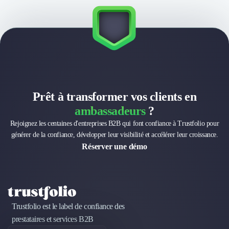
Brand Content
Publicité
Communication
Influence Marketing
Veille commerciale
Photographie
Salons
Études Marketing
Prêt à transformer vos clients en
Présentations PowerPoint
ambassadeurs
?
SMS Marketing
Email Marketing
Rejoignez les centaines d'entreprises B2B qui font confiance à Trustfolio pour
Data Marketing
générer de la confiance, développer leur visibilité et accélérer leur croissance.
Réserver une démo
Logiciel Marketing
Logiciel Commercial
Assurance
Expertise Comptable
Subventions & Aides
Trustfolio est le label de confiance des
Levée de fonds
prestataires et services B2B
Droit des Affaires