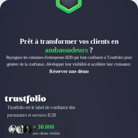
Design Industriel
Packaging & Emballages
Support Client
Téléphonie & Télécommunication
Chatbot
Prêt à transformer vos clients en
Maintenance et Infogérance
ambassadeurs
?
BI, Analytics & Big Data
Graphisme & Illustration
Rejoignez les centaines d'entreprises B2B qui font confiance à Trustfolio pour
Recherche Utilisateur
générer de la confiance, développer leur visibilité et accélérer leur croissance.
Réserver une démo
Design Thinking
Stratégie Digitale
Développement Logiciel
Création de Site Internet
Développement d'Application Mobile
Trustfolio est le label de confiance des
Développement E-commerce
prestataires et services B2B
Direction Artistique
Cybersécurité
+ 30.000
Logiciel E-Commerce
avis clients vérifiés.