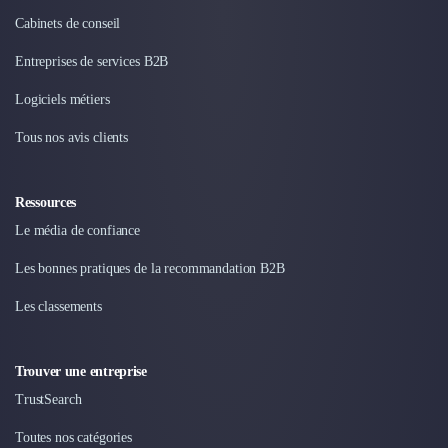
Nettoyage & Ménage
Cabinets de conseil
Clubs & Réseaux Professionnels
Espaces de Coworking
Entreprises de services B2B
Logiciels métiers
Tous nos avis clients
Ressources
Le média de confiance
Les bonnes pratiques de la recommandation B2B
Les classements
Trouver une entreprise
TrustSearch
Toutes nos catégories