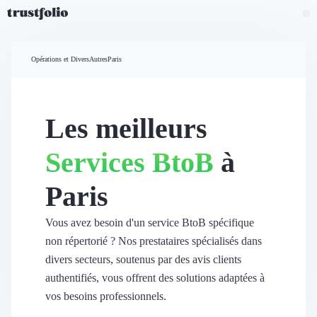
Pourquoi Trustfolio ?
Mesure de satisfaction
Opérations et Divers
Autres
Paris
Accueil
Collecte d'avis vérifiés B2B
Collecte d’avis Google
Import d'avis existants
Les meilleurs
Widgets d'avis
Partage d’avis multicanal
Services BtoB
à
Cas client
Vidéo de témoignage
Paris
Parrainage
Intent data
Révéler le réseau
Vous avez besoin d'un service BtoB spécifique
Vitrine & média
non répertorié ? Nos prestataires spécialisés dans
Suivi du ROI
divers secteurs, soutenus par des avis clients
Voir tous nos avis clients
authentifiés, vous offrent des solutions adaptées à
Découvrir
vos besoins professionnels.
Découvrir