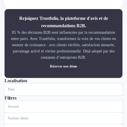
Découvrir
Découvrir
Découvrir
Rejoignez Trustfolio, la plateforme d'avis et de
Découvrir le média
recommandations B2B.
Tarifs
85 % des décisions B2B sont influencées par la recommandation
Demander une démo
entre pairs. Avec Trustfolio, transformez la voix de vos clients en
Connexion
moteur de croissance : avis clients vérifiés, satisfaction mesurée,
Cabinet de Recrutement
parrainage activé et vitrine professionnelle. Déjà adopté par des
Intérim
centaines d’entreprises B2B.
Formation
Réserver une démo
Teambuilding
Marque Employeur
Localisation
Tout
Lyon
Paris
Bordeaux
Lille
Nice
Conseil en Management et Organisation
Gestion paie
Qualité de Vie au Travail (QVT)
Filtres
Portage Salarial
Services
Responsabilité Sociétale des Entreprises (RSE)
Marketplace de freelance
Secteurs clients
Coaching