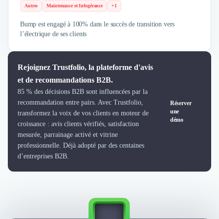
Externalisation Administrative
Autres
Maintenance et Infogérance
+1
Direction Financière Externalisée (DAF)
Bump est engagé à 100% dans le succès de transition vers
Transactions Services
l’électrique de ses clients
Restructuring
Droit Commercial
Droit du Travail
Rejoignez Trustfolio, la plateforme d'avis
Propriété Intellectuelle (IP/IT)
et de recommandations B2B.
Banque
85 % des décisions B2B sont influencées par la
Gestion de trésorerie
recommandation entre pairs. Avec Trustfolio,
Réserver
Recouvrement
une
transformez la voix de vos clients en moteur de
démo
Financement de matériel ou équipement
croissance : avis clients vérifiés, satisfaction
Due Diligence
mesurée, parrainage activé et vitrine
Audit
professionnelle. Déjà adopté par des centaines
Solutions de Paiement
d’entreprises B2B.
Fiscalité
UX & UI Design
Développement Web
Product Management
Internet of Things (IoT)