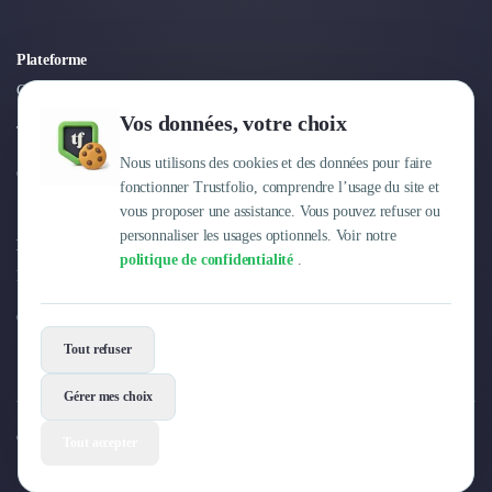
Plateforme
Connexion
Vos données, votre choix
Tarifs
Nous utilisons des cookies et des données pour faire
Centre d'aide
fonctionner Trustfolio, comprendre l’usage du site et
vous proposer une assistance. Vous pouvez refuser ou
personnaliser les usages optionnels. Voir notre
Entreprise
politique de confidentialité
.
Pourquoi Trustfolio ?
Offres d'emploi
Tout refuser
Gérer mes choix
© 2026 Trustfolio. Tous droits réservés.
Tout accepter
Mentions légales
Conditions Générales
Données personnelles