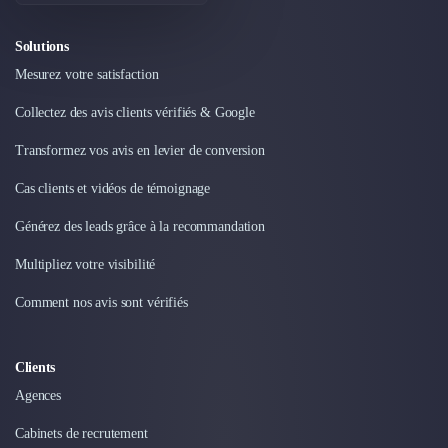
Intelligence Artificielle (IA)
Réalité Virtuelle (VR)
Solutions
Bureaux d'Entreprise
Déménagement
Mesurez votre satisfaction
Impression
Collectez des avis clients vérifiés & Google
Logistique
Traduction
Transformez vos avis en levier de conversion
Traiteur & Restauration
Cas clients et vidéos de témoignage
Conception & Aménagement de Bureaux
Sourcing et Imports
Générez des leads grâce à la recommandation
Office Management
Développement à l'international
Multipliez votre visibilité
Accélérateurs et incubateurs
Comment nos avis sont vérifiés
Autres
Réhabilitation et maintenance
Gestion Immobilière
Clients
Logiciel PropTech
Agences
Courtage en Energie
Désinfection & décontamination
Cabinets de recrutement