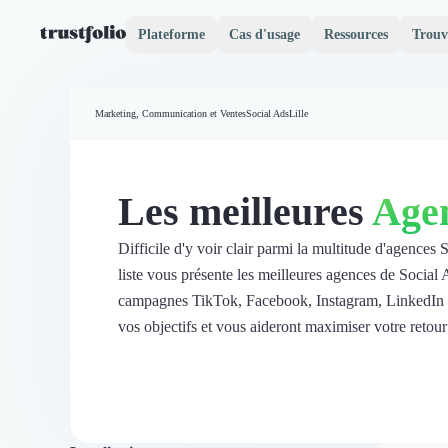
Plateforme
Cas d'usage
Ressources
Trouv
Pourquoi Trustfolio ?
Mesure de satisfaction
Marketing, Communication et Ventes
Social Ads
Lille
Accueil
Collecte d'avis vérifiés B2B
Collecte d’avis Google
Import d'avis existants
Les meilleures
Agen
Widgets d'avis
Partage d’avis multicanal
Cas client
Difficile d'y voir clair parmi la multitude d'agences
Vidéo de témoignage
liste vous présente les meilleures agences de Social A
Parrainage
campagnes TikTok, Facebook, Instagram, LinkedIn o
Intent data
vos objectifs et vous aideront maximiser votre retour
Révéler le réseau
Vitrine & média
Suivi du ROI
Voir tous nos avis clients
Découvrir