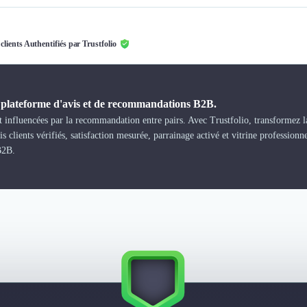
 clients Authentifiés par Trustfolio
a plateforme d'avis et de recommandations B2B.
 influencées par la recommandation entre pairs. Avec Trustfolio, transformez la
s clients vérifiés, satisfaction mesurée, parrainage activé et vitrine professionn
B2B.