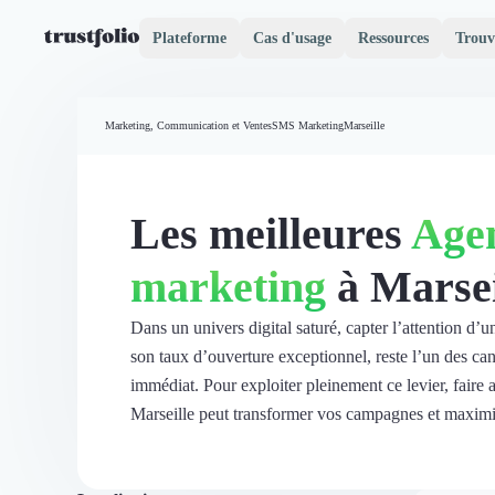
Plateforme
Cas d'usage
Ressources
Trouv
Pourquoi Trustfolio ?
Mesure de satisfaction
Marketing, Communication et Ventes
SMS Marketing
Marseille
Accueil
Collecte d'avis vérifiés B2B
Collecte d’avis Google
Import d'avis existants
Les meilleures
Age
Widgets d'avis
Partage d’avis multicanal
marketing
à Marsei
Cas client
Vidéo de témoignage
Parrainage
Dans un univers digital saturé, capter l’attention d’
Intent data
son taux d’ouverture exceptionnel, reste l’un des ca
Révéler le réseau
immédiat. Pour exploiter pleinement ce levier, faire
Vitrine & média
Marseille peut transformer vos campagnes et maximis
Suivi du ROI
Voir tous nos avis clients
Découvrir