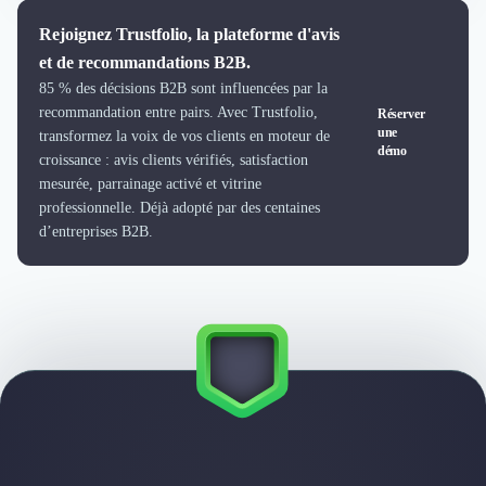
Intelligence Artificielle (IA)
Réalité Virtuelle (VR)
Rejoignez Trustfolio, la plateforme d'avis
Bureaux d'Entreprise
et de recommandations B2B.
Déménagement
85 % des décisions B2B sont influencées par la
Impression
recommandation entre pairs. Avec Trustfolio,
Réserver
Logistique
une
transformez la voix de vos clients en moteur de
démo
Traduction
croissance : avis clients vérifiés, satisfaction
Traiteur & Restauration
mesurée, parrainage activé et vitrine
Conception & Aménagement de Bureaux
professionnelle. Déjà adopté par des centaines
d’entreprises B2B.
Sourcing et Imports
Office Management
Développement à l'international
Accélérateurs et incubateurs
Autres
Réhabilitation et maintenance
Gestion Immobilière
Logiciel PropTech
Courtage en Energie
Désinfection & décontamination