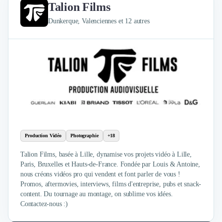
Talion Films
Design Industriel
Packaging & Emballages
Dunkerque, Valenciennes et 12 autres
Support Client
Téléphonie & Télécommunication
Chatbot
Maintenance et Infogérance
BI, Analytics & Big Data
Graphisme & Illustration
Recherche Utilisateur
Design Thinking
Stratégie Digitale
Production Vidéo
Photographie
+18
Développement Logiciel
Création de Site Internet
Talion Films, basée à Lille, dynamise vos projets vidéo à Lille,
Développement d'Application Mobile
Paris, Bruxelles et Hauts-de-France. Fondée par Louis & Antoine,
Développement E-commerce
nous créons vidéos pro qui vendent et font parler de vous !
Promos, aftermovies, interviews, films d'entreprise, pubs et snack-
Direction Artistique
content. Du tournage au montage, on sublime vos idées.
Cybersécurité
Contactez-nous :)
Logiciel E-Commerce