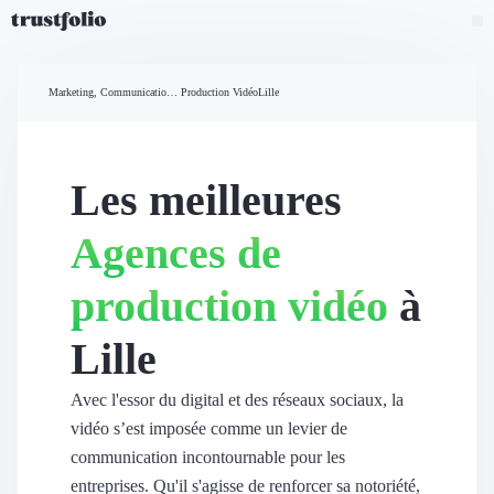
Pourquoi Trustfolio ?
Mesure de satisfaction
Marketing, Communication et Ventes
Production Vidéo
Lille
Accueil
Collecte d'avis vérifiés B2B
Collecte d’avis Google
Import d'avis existants
Les meilleures
Widgets d'avis
Partage d’avis multicanal
Agences de
Cas client
Vidéo de témoignage
production vidéo
à
Parrainage
Intent data
Lille
Révéler le réseau
Vitrine & média
Suivi du ROI
Avec l'essor du digital et des réseaux sociaux, la
Voir tous nos avis clients
vidéo s’est imposée comme un levier de
Découvrir
communication incontournable pour les
Découvrir
entreprises. Qu'il s'agisse de renforcer sa notoriété,