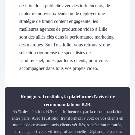
Découvrir
de faire de la publicité avec des influenceurs, de
Découvrir
capter de nouveaux leads ou de déployer une
Découvrir
stratégie de brand content engageante, les
Découvrir le média
meilleures agences de production vidéo à Lille
Tarifs
sont des alliés clés dans la performance marketing
Demander une démo
des marques. Sur Trustfolio, vous retrouvez une
Connexion
sélection rigoureuse de spécialistes de
Cabinet de Recrutement
Intérim
l'audiovisuel, notés par leurs clients, pour vous
Formation
accompagner dans tous vos projets vidéo.
Teambuilding
Marque Employeur
Conseil en Management et Organisation
Gestion paie
Rejoignez Trustfolio, la plateforme d'avis et de
Qualité de Vie au Travail (QVT)
recommandations B2B.
Portage Salarial
85 % des décisions B2B sont influencées par la recommandation
Responsabilité Sociétale des Entreprises (RSE)
entre pairs. Avec Trustfolio, transformez la voix de vos clients en
moteur de croissance : avis clients vérifiés, satisfaction mesurée,
Marketplace de freelance
parrainage activé et vitrine professionnelle. Déjà adopté par des
Coaching