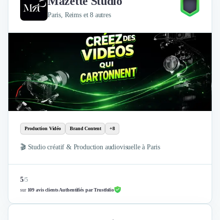
Mazette Studio
Brand Content
Publicité
Paris, Reims et 8 autres
Communication
Influence Marketing
Veille commerciale
Photographie
Salons
Études Marketing
Présentations PowerPoint
SMS Marketing
Email Marketing
Data Marketing
Production Vidéo
Brand Content
+8
Logiciel Marketing
🎬 Studio créatif & Production audiovisuelle à Paris
Logiciel Commercial
Assurance
Expertise Comptable
5
/
5
Subventions & Aides
sur
109 avis clients Authentifiés par Trustfolio
Levée de fonds
Droit des Affaires