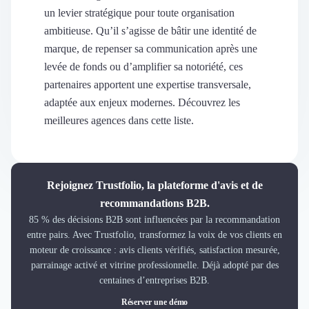
Découvrir
un levier stratégique pour toute organisation
Découvrir
ambitieuse. Qu’il s’agisse de bâtir une identité de
Découvrir
marque, de repenser sa communication après une
Découvrir le média
levée de fonds ou d’amplifier sa notoriété, ces
Tarifs
partenaires apportent une expertise transversale,
Demander une démo
adaptée aux enjeux modernes. Découvrez les
Connexion
meilleures agences dans cette liste.
Cabinet de Recrutement
Intérim
Formation
Teambuilding
Rejoignez Trustfolio, la plateforme d'avis et de
Marque Employeur
recommandations B2B.
Conseil en Management et Organisation
85 % des décisions B2B sont influencées par la recommandation
Gestion paie
entre pairs. Avec Trustfolio, transformez la voix de vos clients en
Qualité de Vie au Travail (QVT)
moteur de croissance : avis clients vérifiés, satisfaction mesurée,
Portage Salarial
parrainage activé et vitrine professionnelle. Déjà adopté par des
Responsabilité Sociétale des Entreprises (RSE)
centaines d’entreprises B2B.
Marketplace de freelance
Réserver une démo
Coaching