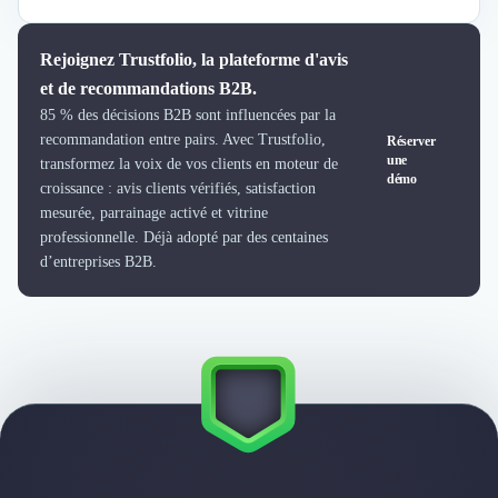
Externalisation Administrative
Direction Financière Externalisée (DAF)
Rejoignez Trustfolio, la plateforme d'avis
Transactions Services
et de recommandations B2B.
Restructuring
Droit Commercial
85 % des décisions B2B sont influencées par la
recommandation entre pairs. Avec Trustfolio,
Réserver
Droit du Travail
une
transformez la voix de vos clients en moteur de
Propriété Intellectuelle (IP/IT)
démo
croissance : avis clients vérifiés, satisfaction
Banque
mesurée, parrainage activé et vitrine
Gestion de trésorerie
professionnelle. Déjà adopté par des centaines
Recouvrement
d’entreprises B2B.
Financement de matériel ou équipement
Due Diligence
Audit
Solutions de Paiement
Fiscalité
UX & UI Design
Développement Web
Product Management
Internet of Things (IoT)