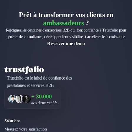
Design Industriel
Packaging & Emballages
Prêt à transformer vos clients en
Support Client
ambassadeurs
?
Téléphonie & Télécommunication
Rejoignez les centaines d'entreprises B2B qui font confiance à Trustfolio pour
Chatbot
générer de la confiance, développer leur visibilité et accélérer leur croissance.
Maintenance et Infogérance
Réserver une démo
BI, Analytics & Big Data
Graphisme & Illustration
Recherche Utilisateur
Design Thinking
Stratégie Digitale
Trustfolio est le label de confiance des
Développement Logiciel
prestataires et services B2B
Création de Site Internet
+ 30.000
Développement d'Application Mobile
avis clients vérifiés.
Développement E-commerce
Direction Artistique
Cybersécurité
Solutions
Logiciel E-Commerce
Mesurez votre satisfaction