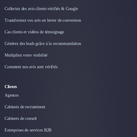
Intelligence Artificielle (IA)
Réalité Virtuelle (VR)
Collectez des avis clients vérifiés & Google
Bureaux d'Entreprise
Transformez vos avis en levier de conversion
Déménagement
Impression
Cas clients et vidéos de témoignage
Logistique
Générez des leads grâce à la recommandation
Traduction
Traiteur & Restauration
Multipliez votre visibilité
Conception & Aménagement de Bureaux
Sourcing et Imports
Comment nos avis sont vérifiés
Office Management
Développement à l'international
Clients
Accélérateurs et incubateurs
Autres
Agences
Réhabilitation et maintenance
Cabinets de recrutement
Gestion Immobilière
Logiciel PropTech
Cabinets de conseil
Courtage en Energie
Entreprises de services B2B
Désinfection & décontamination