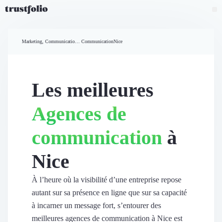
Pourquoi Trustfolio ?
Mesure de satisfaction
Marketing, Communication et Ventes
Communication
Nice
Accueil
Collecte d'avis vérifiés B2B
Collecte d’avis Google
Import d'avis existants
Les meilleures
Widgets d'avis
Partage d’avis multicanal
Agences de
Cas client
Vidéo de témoignage
communication
à
Parrainage
Intent data
Nice
Révéler le réseau
Vitrine & média
Suivi du ROI
À l’heure où la visibilité d’une entreprise repose
Voir tous nos avis clients
autant sur sa présence en ligne que sur sa capacité
Découvrir
à incarner un message fort, s’entourer des
Découvrir
meilleures agences de communication à Nice est