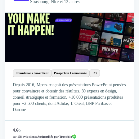
Brand Content
Strasbourg, Nice et 12 autres
Publicité
Communication
Influence Marketing
Veille commerciale
Photographie
Salons
Études Marketing
Présentations PowerPoint
SMS Marketing
Présentations PowerPoint
Prospection Commerciale
+17
Email Marketing
Data Marketing
Depuis 2016, Mprez conçoit des présentations PowerPoint pensées
Logiciel Marketing
pour convaincre et obtenir des résultats. 30 experts en design,
Logiciel Commercial
conseil stratégique et formation. +10 000 présentations produites
pour +2 500 clients, dont Adidas, L'Oréal, BNP Paribas et
Assurance
Danone.
Expertise Comptable
Subventions & Aides
Levée de fonds
4.6
/
5
Droit des Affaires
sur
158 avis clients Authentifiés par Trustfolio