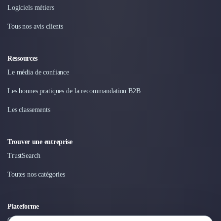
Nettoyage & Ménage
Logiciels métiers
Clubs & Réseaux Professionnels
Tous nos avis clients
Espaces de Coworking
Ressources
Le média de confiance
Les bonnes pratiques de la recommandation B2B
Les classements
Trouver une entreprise
TrustSearch
Toutes nos catégories
Plateforme
Connexion