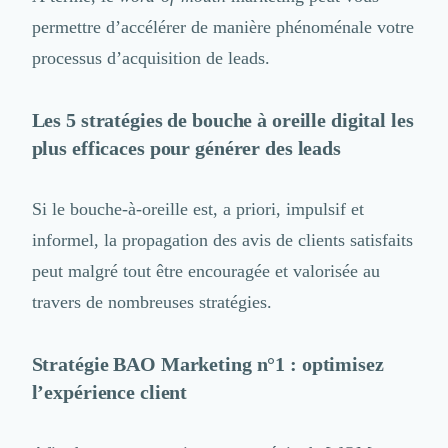
Externalisation Administrative
permettre d’accélérer de manière phénoménale votre
Direction Financière Externalisée (DAF)
Transactions Services
processus d’acquisition de leads.
Restructuring
Droit Commercial
Les 5 stratégies de bouche à oreille digital les
Droit du Travail
plus efficaces pour générer des leads
Propriété Intellectuelle (IP/IT)
Banque
Gestion de trésorerie
Si le bouche-à-oreille est, a priori, impulsif et
Recouvrement
informel, la propagation des avis de clients satisfaits
Financement de matériel ou équipement
peut malgré tout être encouragée et valorisée au
Due Diligence
Audit
travers de nombreuses stratégies.
Solutions de Paiement
Fiscalité
Stratégie BAO Marketing n°1 : optimisez
UX & UI Design
l’expérience client
Développement Web
Product Management
Internet of Things (IoT)