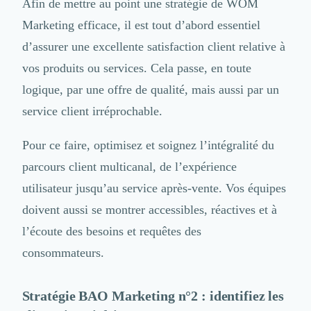
Afin de mettre au point une stratégie de WOM
Design Industriel
Marketing efficace, il est tout d’abord essentiel
Packaging & Emballages
Support Client
d’assurer une excellente satisfaction client relative à
Téléphonie & Télécommunication
vos produits ou services. Cela passe, en toute
Chatbot
logique, par une offre de qualité, mais aussi par un
Maintenance et Infogérance
service client irréprochable.
BI, Analytics & Big Data
Graphisme & Illustration
Pour ce faire, optimisez et soignez l’intégralité du
Recherche Utilisateur
Design Thinking
parcours client multicanal,
de l’expérience
Stratégie Digitale
utilisateur
jusqu’au service après-vente. Vos équipes
Développement Logiciel
doivent aussi se montrer accessibles, réactives et à
Création de Site Internet
Développement d'Application Mobile
l’écoute des besoins et requêtes des
Développement E-commerce
consommateurs.
Direction Artistique
Cybersécurité
Stratégie BAO Marketing n°2 : identifiez les
Logiciel E-Commerce