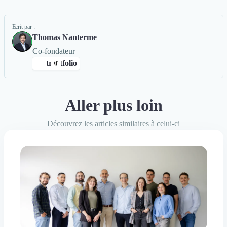
Ecrit par :
Thomas Nanterme
Co-fondateur
trustfolio
Aller plus loin
ng Digital
Rédaction de Cas Client
+4
Découvrez les articles similaires à celui-ci
avis clients Authentifiés par Trustfolio