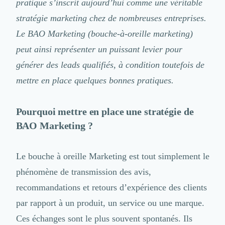
pratique s’inscrit aujourd’hui comme une véritable
Logiciel SIRH
stratégie marketing chez de nombreuses entreprises.
Logiciel de Gestion des Recrutements (ATS)
Solutions pour CSE
Le BAO Marketing (bouche-à-oreille marketing)
Marketing Digital
peut ainsi représenter un puissant levier pour
Inbound Marketing
générer des leads qualifiés, à condition toutefois de
Image de Marque & Branding
mettre en place quelques bonnes pratiques.
Relations Presse et Publiques
Prospection Commerciale
Production Vidéo
Pourquoi mettre en place une stratégie de
Goodies et Cadeaux d'affaires
BAO Marketing ?
Événementiel
Strategie Marketing et Positionnement
Search Engine Advertising (SEA)
Le bouche à oreille Marketing est tout simplement le
Social Ads
phénomène de transmission des avis,
Search Engine Optimisation (SEO)
recommandations et retours d’expérience des clients
Social Media
Growth Marketing
par rapport à un produit, un service ou une marque.
Marketing Automation
Ces échanges sont le plus souvent spontanés. Ils