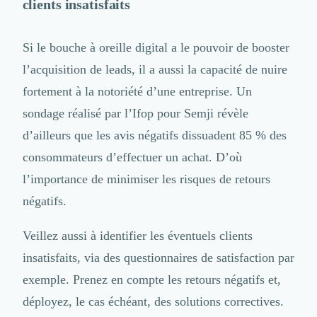
Intelligence Artificielle (IA)
clients insatisfaits
Réalité Virtuelle (VR)
Bureaux d'Entreprise
Si le bouche à oreille digital a le pouvoir de booster
Déménagement
Impression
l’acquisition de leads, il a aussi la capacité de nuire
Logistique
fortement à la notoriété d’une entreprise.
Un
Traduction
sondage réalisé par l’Ifop pour Semji
révèle
Traiteur & Restauration
d’ailleurs que les avis négatifs dissuadent 85 % des
Conception & Aménagement de Bureaux
Sourcing et Imports
consommateurs d’effectuer un achat. D’où
Office Management
l’importance de minimiser les risques de retours
Développement à l'international
négatifs.
Accélérateurs et incubateurs
Autres
Veillez aussi à identifier les éventuels clients
Réhabilitation et maintenance
Gestion Immobilière
insatisfaits, via des questionnaires de satisfaction par
Logiciel PropTech
exemple. Prenez en compte les retours négatifs et,
Courtage en Energie
déployez, le cas échéant, des solutions correctives.
Désinfection & décontamination