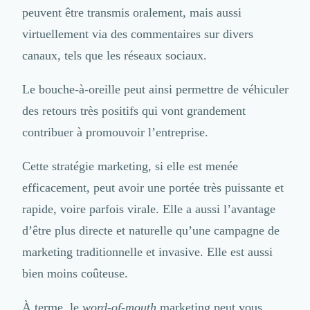
Brand Content
peuvent être transmis oralement, mais aussi
Publicité
virtuellement via des commentaires sur divers
Communication
Influence Marketing
canaux, tels que les réseaux sociaux.
Veille commerciale
Photographie
Le bouche-à-oreille peut ainsi permettre de véhiculer
Salons
des retours très positifs qui vont grandement
Études Marketing
contribuer à promouvoir l’entreprise.
Présentations PowerPoint
SMS Marketing
Cette stratégie marketing, si elle est menée
Email Marketing
Data Marketing
efficacement, peut avoir une portée très puissante et
Logiciel Marketing
rapide, voire parfois virale. Elle a aussi l’avantage
Logiciel Commercial
d’être plus directe et naturelle qu’une campagne de
Assurance
Expertise Comptable
marketing traditionnelle et invasive. Elle est aussi
Subventions & Aides
bien moins coûteuse.
Levée de fonds
Droit des Affaires
À terme, le
word-of-mouth
marketing peut vous