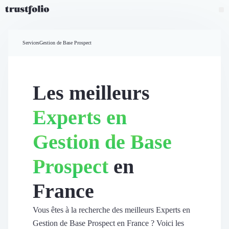
Pourquoi Trustfolio ?
Mesure de satisfaction
Services
Gestion de Base Prospect
Accueil
Collecte d'avis vérifiés B2B
Collecte d’avis Google
Import d'avis existants
Les meilleurs
Widgets d'avis
Partage d’avis multicanal
Experts en
Cas client
Vidéo de témoignage
Gestion de Base
Parrainage
Intent data
Prospect
en
Révéler le réseau
Vitrine & média
France
Suivi du ROI
Voir tous nos avis clients
Découvrir
Vous êtes à la recherche des meilleurs Experts en
Découvrir
Gestion de Base Prospect en France ? Voici les