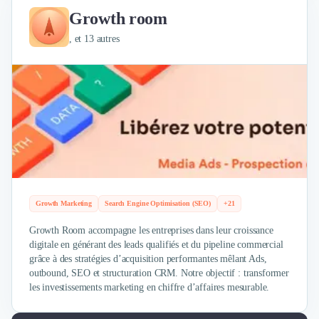
Externalisation Administrative
Growth room
Direction Financière Externalisée (DAF)
, et 13 autres
Transactions Services
Restructuring
Droit Commercial
Droit du Travail
Propriété Intellectuelle (IP/IT)
Banque
Gestion de trésorerie
Recouvrement
Financement de matériel ou équipement
Due Diligence
Growth Marketing
Search Engine Optimisation (SEO)
+21
Audit
Solutions de Paiement
Growth Room accompagne les entreprises dans leur croissance
Fiscalité
digitale en générant des leads qualifiés et du pipeline commercial
grâce à des stratégies d’acquisition performantes mêlant Ads,
UX & UI Design
outbound, SEO et structuration CRM. Notre objectif : transformer
Développement Web
les investissements marketing en chiffre d’affaires mesurable.
Product Management
Internet of Things (IoT)