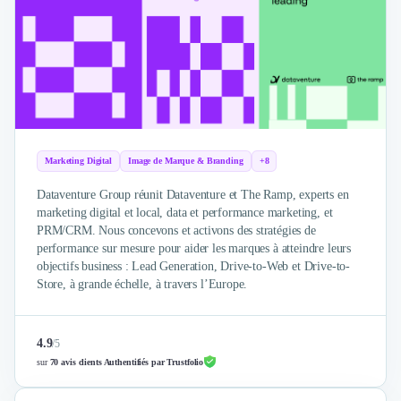
Brand Content
Publicité
Communication
Influence Marketing
Veille commerciale
Photographie
Salons
Études Marketing
Marketing Digital
Image de Marque & Branding
+8
Présentations PowerPoint
SMS Marketing
Dataventure Group réunit Dataventure et The Ramp, experts en
marketing digital et local, data et performance marketing, et
Email Marketing
PRM/CRM. Nous concevons et activons des stratégies de
Data Marketing
performance sur mesure pour aider les marques à atteindre leurs
Logiciel Marketing
objectifs business : Lead Generation, Drive-to-Web et Drive-to-
Logiciel Commercial
Store, à grande échelle, à travers l’Europe.
Assurance
Expertise Comptable
Subventions & Aides
4.9
/
5
sur
70 avis clients Authentifiés par Trustfolio
Levée de fonds
Droit des Affaires