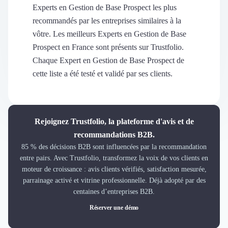
Découvrir
Experts en Gestion de Base Prospect les plus
Découvrir
recommandés par les entreprises similaires à la
Découvrir
vôtre. Les meilleurs Experts en Gestion de Base
Découvrir le média
Prospect en France sont présents sur Trustfolio.
Tarifs
Chaque Expert en Gestion de Base Prospect de
Demander une démo
cette liste a été testé et validé par ses clients.
Connexion
Cabinet de Recrutement
Intérim
Formation
Rejoignez Trustfolio, la plateforme d'avis et de
Teambuilding
recommandations B2B.
Marque Employeur
85 % des décisions B2B sont influencées par la recommandation
Conseil en Management et Organisation
entre pairs. Avec Trustfolio, transformez la voix de vos clients en
Gestion paie
moteur de croissance : avis clients vérifiés, satisfaction mesurée,
Qualité de Vie au Travail (QVT)
parrainage activé et vitrine professionnelle. Déjà adopté par des
Portage Salarial
centaines d’entreprises B2B.
Responsabilité Sociétale des Entreprises (RSE)
Réserver une démo
Marketplace de freelance
Coaching