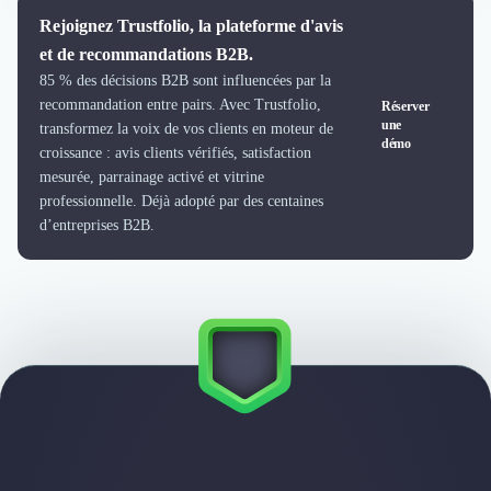
Design Industriel
Rejoignez Trustfolio, la plateforme d'avis
Packaging & Emballages
et de recommandations B2B.
Support Client
85 % des décisions B2B sont influencées par la
Téléphonie & Télécommunication
recommandation entre pairs. Avec Trustfolio,
Réserver
Chatbot
une
transformez la voix de vos clients en moteur de
démo
Maintenance et Infogérance
croissance : avis clients vérifiés, satisfaction
BI, Analytics & Big Data
mesurée, parrainage activé et vitrine
Graphisme & Illustration
professionnelle. Déjà adopté par des centaines
d’entreprises B2B.
Recherche Utilisateur
Design Thinking
Stratégie Digitale
Développement Logiciel
Création de Site Internet
Développement d'Application Mobile
Développement E-commerce
Direction Artistique
Cybersécurité
Logiciel E-Commerce