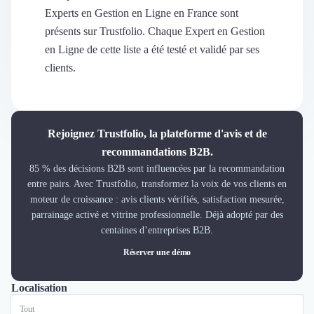
Découvrir
Experts en Gestion en Ligne en France sont
Découvrir
présents sur Trustfolio. Chaque Expert en Gestion
Découvrir
en Ligne de cette liste a été testé et validé par ses
Découvrir le média
clients.
Tarifs
Demander une démo
Connexion
Cabinet de Recrutement
Rejoignez Trustfolio, la plateforme d'avis et de
Intérim
recommandations B2B.
Formation
85 % des décisions B2B sont influencées par la recommandation
Teambuilding
entre pairs. Avec Trustfolio, transformez la voix de vos clients en
Marque Employeur
moteur de croissance : avis clients vérifiés, satisfaction mesurée,
Conseil en Management et Organisation
parrainage activé et vitrine professionnelle. Déjà adopté par des
Gestion paie
centaines d’entreprises B2B.
Qualité de Vie au Travail (QVT)
Réserver une démo
Portage Salarial
Responsabilité Sociétale des Entreprises (RSE)
Localisation
Tout
Lyon
Marketplace de freelance
Coaching