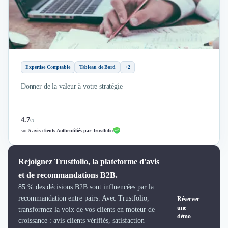
Brand Content
Publicité
Communication
Influence Marketing
Veille commerciale
Photographie
Expertise Comptable
Tableau de Bord
+2
Salons
Études Marketing
Donner de la valeur à votre stratégie
Présentations PowerPoint
SMS Marketing
4.7
/
5
Email Marketing
sur
5 avis clients Authentifiés par Trustfolio
Data Marketing
Logiciel Marketing
Logiciel Commercial
Rejoignez Trustfolio, la plateforme d'avis
Assurance
et de recommandations B2B.
Expertise Comptable
85 % des décisions B2B sont influencées par la
Subventions & Aides
recommandation entre pairs. Avec Trustfolio,
Réserver
Levée de fonds
une
transformez la voix de vos clients en moteur de
démo
Droit des Affaires
croissance : avis clients vérifiés, satisfaction