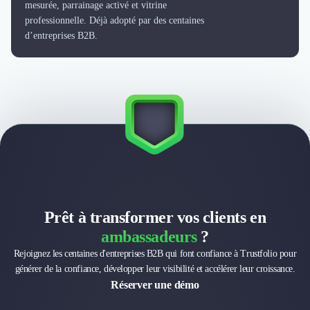
Externalisation Administrative
mesurée, parrainage activé et vitrine
professionnelle. Déjà adopté par des centaines
Direction Financière Externalisée (DAF)
d’entreprises B2B.
Transactions Services
Restructuring
Droit Commercial
Droit du Travail
Propriété Intellectuelle (IP/IT)
Banque
Gestion de trésorerie
Recouvrement
Financement de matériel ou équipement
Due Diligence
Audit
Prêt à transformer vos clients en
Solutions de Paiement
ambassadeurs
?
Fiscalité
Rejoignez les centaines d'entreprises B2B qui font confiance à Trustfolio pour
UX & UI Design
générer de la confiance, développer leur visibilité et accélérer leur croissance.
Développement Web
Réserver une démo
Product Management
Internet of Things (IoT)