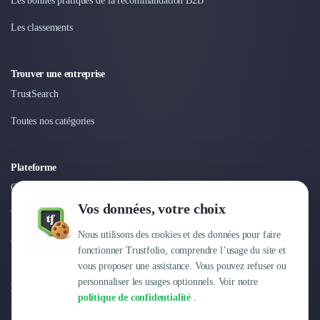
Les bonnes pratiques de la recommandation B2B
Nettoyage & Ménage
Clubs & Réseaux Professionnels
Les classements
Espaces de Coworking
Trouver une entreprise
TrustSearch
Toutes nos catégories
Plateforme
Connexion
Vos données, votre choix
Tarifs
Nous utilisons des cookies et des données pour faire
Centre d'aide
fonctionner Trustfolio, comprendre l’usage du site et
vous proposer une assistance. Vous pouvez refuser ou
personnaliser les usages optionnels. Voir notre
Entreprise
politique de confidentialité
.
Pourquoi Trustfolio ?