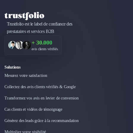
Design Industriel
Packaging & Emballages
Support Client
Trustfolio est le label de confiance des
Téléphonie & Télécommunication
prestataires et services B2B
Chatbot
Maintenance et Infogérance
+ 30.000
BI, Analytics & Big Data
avis clients vérifiés.
Graphisme & Illustration
Recherche Utilisateur
Solutions
Design Thinking
Mesurez votre satisfaction
Stratégie Digitale
Développement Logiciel
Collectez des avis clients vérifiés & Google
Création de Site Internet
Développement d'Application Mobile
Transformez vos avis en levier de conversion
Développement E-commerce
Cas clients et vidéos de témoignage
Direction Artistique
Cybersécurité
Générez des leads grâce à la recommandation
Logiciel E-Commerce
Multipliez votre visibilité