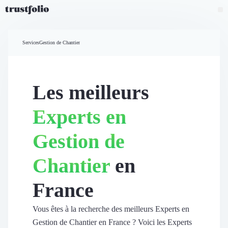
Pourquoi Trustfolio ?
Mesure de satisfaction
Services
Gestion de Chantier
Accueil
Collecte d'avis vérifiés B2B
Collecte d’avis Google
Import d'avis existants
Les meilleurs
Widgets d'avis
Partage d’avis multicanal
Experts en
Cas client
Vidéo de témoignage
Gestion de
Parrainage
Intent data
Chantier
en
Révéler le réseau
Vitrine & média
France
Suivi du ROI
Voir tous nos avis clients
Découvrir
Vous êtes à la recherche des meilleurs Experts en
Découvrir
Gestion de Chantier en France ? Voici les Experts