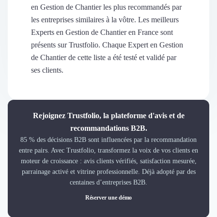
Découvrir
en Gestion de Chantier les plus recommandés par
Découvrir
les entreprises similaires à la vôtre. Les meilleurs
Découvrir
Experts en Gestion de Chantier en France sont
Découvrir le média
présents sur Trustfolio. Chaque Expert en Gestion
Tarifs
de Chantier de cette liste a été testé et validé par
Demander une démo
ses clients.
Connexion
Cabinet de Recrutement
Intérim
Formation
Rejoignez Trustfolio, la plateforme d'avis et de
Teambuilding
recommandations B2B.
Marque Employeur
85 % des décisions B2B sont influencées par la recommandation
Conseil en Management et Organisation
entre pairs. Avec Trustfolio, transformez la voix de vos clients en
Gestion paie
moteur de croissance : avis clients vérifiés, satisfaction mesurée,
Qualité de Vie au Travail (QVT)
parrainage activé et vitrine professionnelle. Déjà adopté par des
Portage Salarial
centaines d’entreprises B2B.
Responsabilité Sociétale des Entreprises (RSE)
Réserver une démo
Marketplace de freelance
Coaching