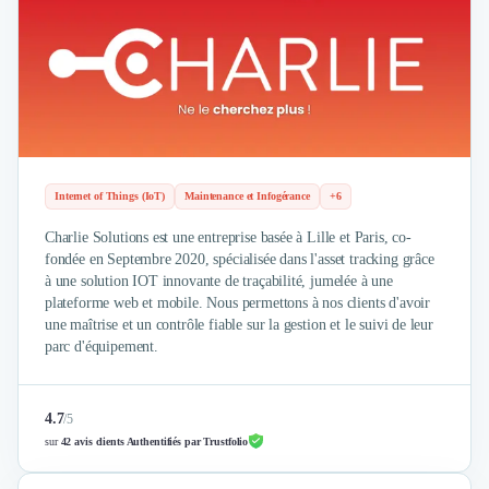
Brand Content
Publicité
Communication
Influence Marketing
Veille commerciale
Photographie
Salons
Études Marketing
Internet of Things (IoT)
Maintenance et Infogérance
+6
Présentations PowerPoint
SMS Marketing
Charlie Solutions est une entreprise basée à Lille et Paris, co-
fondée en Septembre 2020, spécialisée dans l'asset tracking grâce
Email Marketing
à une solution IOT innovante de traçabilité, jumelée à une
Data Marketing
plateforme web et mobile. Nous permettons à nos clients d'avoir
Logiciel Marketing
une maîtrise et un contrôle fiable sur la gestion et le suivi de leur
Logiciel Commercial
parc d'équipement.
Assurance
Expertise Comptable
Subventions & Aides
4.7
/
5
sur
42 avis clients Authentifiés par Trustfolio
Levée de fonds
Droit des Affaires