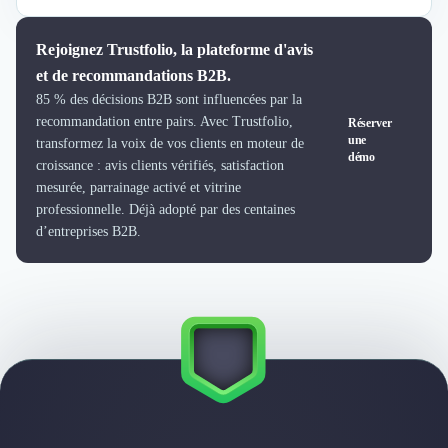
Intelligence Artificielle (IA)
Réalité Virtuelle (VR)
Bureaux d'Entreprise
Rejoignez Trustfolio, la plateforme d'avis
Déménagement
et de recommandations B2B.
Impression
85 % des décisions B2B sont influencées par la
Logistique
recommandation entre pairs. Avec Trustfolio,
Réserver
une
Traduction
transformez la voix de vos clients en moteur de
démo
croissance : avis clients vérifiés, satisfaction
Traiteur & Restauration
mesurée, parrainage activé et vitrine
Conception & Aménagement de Bureaux
professionnelle. Déjà adopté par des centaines
Sourcing et Imports
d’entreprises B2B.
Office Management
Développement à l'international
Accélérateurs et incubateurs
Autres
Réhabilitation et maintenance
Gestion Immobilière
Logiciel PropTech
Courtage en Energie
Désinfection & décontamination