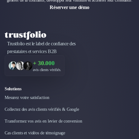
générer de la confiance, développer leur visibilité et accélérer leur croissance.
Design Industriel
Réserver une démo
Packaging & Emballages
Support Client
Téléphonie & Télécommunication
Chatbot
Maintenance et Infogérance
Trustfolio est le label de confiance des
BI, Analytics & Big Data
prestataires et services B2B
Graphisme & Illustration
+ 30.000
Recherche Utilisateur
avis clients vérifiés.
Design Thinking
Stratégie Digitale
Développement Logiciel
Solutions
Création de Site Internet
Mesurez votre satisfaction
Développement d'Application Mobile
Développement E-commerce
Collectez des avis clients vérifiés & Google
Direction Artistique
Transformez vos avis en levier de conversion
Cybersécurité
Logiciel E-Commerce
Cas clients et vidéos de témoignage