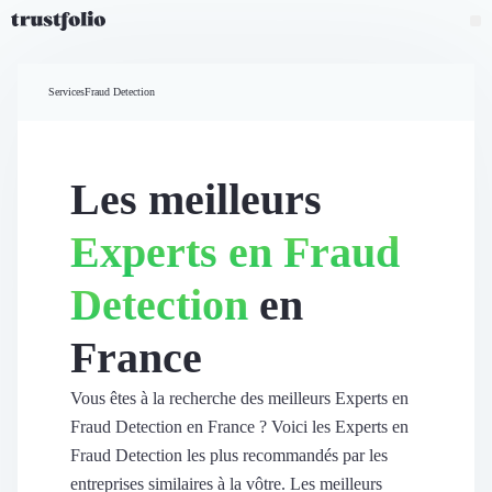
Pourquoi Trustfolio ?
Mesure de satisfaction
Services
Fraud Detection
Accueil
Collecte d'avis vérifiés B2B
Collecte d’avis Google
Import d'avis existants
Les meilleurs
Widgets d'avis
Partage d’avis multicanal
Experts en Fraud
Cas client
Vidéo de témoignage
Detection
en
Parrainage
Intent data
France
Révéler le réseau
Vitrine & média
Suivi du ROI
Vous êtes à la recherche des meilleurs Experts en
Voir tous nos avis clients
Fraud Detection en France ? Voici les Experts en
Découvrir
Fraud Detection les plus recommandés par les
Découvrir
entreprises similaires à la vôtre. Les meilleurs