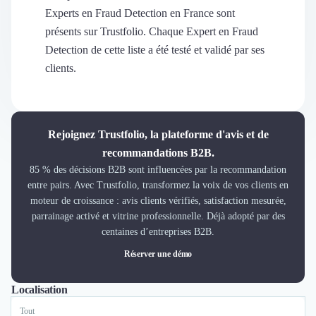
Découvrir
Experts en Fraud Detection en France sont
Découvrir
présents sur Trustfolio. Chaque Expert en Fraud
Découvrir
Detection de cette liste a été testé et validé par ses
Découvrir le média
clients.
Tarifs
Demander une démo
Connexion
Cabinet de Recrutement
Rejoignez Trustfolio, la plateforme d'avis et de
Intérim
recommandations B2B.
Formation
85 % des décisions B2B sont influencées par la recommandation
Teambuilding
entre pairs. Avec Trustfolio, transformez la voix de vos clients en
Marque Employeur
moteur de croissance : avis clients vérifiés, satisfaction mesurée,
Conseil en Management et Organisation
parrainage activé et vitrine professionnelle. Déjà adopté par des
Gestion paie
centaines d’entreprises B2B.
Qualité de Vie au Travail (QVT)
Réserver une démo
Portage Salarial
Responsabilité Sociétale des Entreprises (RSE)
Localisation
Tout
Paris
Marketplace de freelance
Coaching