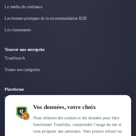
Nettoyage & Ménage
Le média de confiance
Clubs & Réseaux Professionnels
Espaces de Coworking
Les bonnes pratiques de la recommandation B2B
Les classements
Trouver une entreprise
TrustSearch
Toutes nos catégories
Plateforme
Connexion
Vos données, votre choix
Tarifs
Nous utilisons des cookies et des données pour faire
Centre d'aide
fonctionner Trustfolio, comprendre l’usage du site et
vous proposer une assistance. Vous pouvez refuser ou