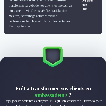
recommandation entre pairs. Avec Trustfolio,
Réserver
Externalisation Administrative
une
transformez la voix de vos clients en moteur de
Direction Financière Externalisée (DAF)
démo
croissance : avis clients vérifiés, satisfaction
Transactions Services
mesurée, parrainage activé et vitrine
Restructuring
professionnelle. Déjà adopté par des centaines
Droit Commercial
d’entreprises B2B.
Droit du Travail
Propriété Intellectuelle (IP/IT)
Banque
Gestion de trésorerie
Recouvrement
Financement de matériel ou équipement
Due Diligence
Audit
Solutions de Paiement
Fiscalité
UX & UI Design
Prêt à transformer vos clients en
Développement Web
ambassadeurs
?
Product Management
Rejoignez les centaines d'entreprises B2B qui font confiance à Trustfolio pour
Internet of Things (IoT)