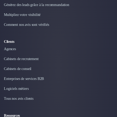
Intelligence Artificielle (IA)
Générez des leads grâce à la recommandation
Réalité Virtuelle (VR)
Bureaux d'Entreprise
Multipliez votre visibilité
Déménagement
Comment nos avis sont vérifiés
Impression
Logistique
Traduction
Clients
Traiteur & Restauration
Agences
Conception & Aménagement de Bureaux
Sourcing et Imports
Cabinets de recrutement
Office Management
Développement à l'international
Cabinets de conseil
Accélérateurs et incubateurs
Entreprises de services B2B
Autres
Réhabilitation et maintenance
Logiciels métiers
Gestion Immobilière
Tous nos avis clients
Logiciel PropTech
Courtage en Energie
Désinfection & décontamination
Ressources