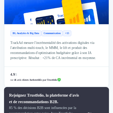
Brand Content
Publicité
Communication
Influence Marketing
Veille commerciale
Photographie
BI, Analytics & Big Data
Communication
+15
Salons
Études Marketing
TrackAd mesure l'incrémentalité des activations digitales via
l'attribution multi-touch, le MMM, le lift et produit des
Présentations PowerPoint
recommandations d'optimisation budgétaire grâce à son IA
SMS Marketing
prescriptive. Résultat : +21% de CA incrémental en moyenne.
Email Marketing
Data Marketing
Logiciel Marketing
4.9
/
5
Logiciel Commercial
sur
46 avis clients Authentifiés par Trustfolio
Assurance
Expertise Comptable
Rejoignez Trustfolio, la plateforme d'avis
Subventions & Aides
et de recommandations B2B.
Levée de fonds
85 % des décisions B2B sont influencées par la
Droit des Affaires