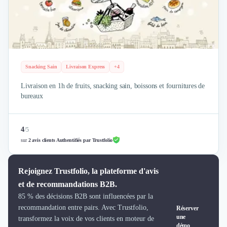
Brand Content
Publicité
Communication
Influence Marketing
Veille commerciale
Photographie
Snacking Sain
Livraison Express
+4
Salons
Études Marketing
Livraison en 1h de fruits, snacking sain, boissons et fournitures de
bureaux
Présentations PowerPoint
SMS Marketing
Email Marketing
4
/
5
Data Marketing
sur
2 avis clients Authentifiés par Trustfolio
Logiciel Marketing
Logiciel Commercial
Assurance
Rejoignez Trustfolio, la plateforme d'avis
Expertise Comptable
et de recommandations B2B.
Subventions & Aides
85 % des décisions B2B sont influencées par la
Levée de fonds
recommandation entre pairs. Avec Trustfolio,
Réserver
une
Droit des Affaires
transformez la voix de vos clients en moteur de
démo