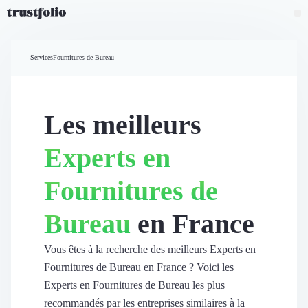
Pourquoi Trustfolio ?
Mesure de satisfaction
Services
Fournitures de Bureau
Accueil
Collecte d'avis vérifiés B2B
Collecte d’avis Google
Import d'avis existants
Les meilleurs
Widgets d'avis
Partage d’avis multicanal
Experts en
Cas client
Vidéo de témoignage
Fournitures de
Parrainage
Intent data
Bureau
en France
Révéler le réseau
Vitrine & média
Suivi du ROI
Vous êtes à la recherche des meilleurs Experts en
Voir tous nos avis clients
Fournitures de Bureau en France ? Voici les
Découvrir
Experts en Fournitures de Bureau les plus
Découvrir
recommandés par les entreprises similaires à la