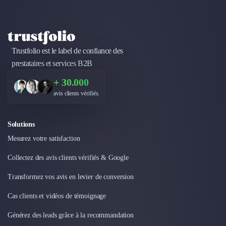
Design Industriel
Packaging & Emballages
Support Client
Téléphonie & Télécommunication
Trustfolio est le label de confiance des
Chatbot
prestataires et services B2B
Maintenance et Infogérance
BI, Analytics & Big Data
+ 30.000
Graphisme & Illustration
avis clients vérifiés.
Recherche Utilisateur
Design Thinking
Solutions
Stratégie Digitale
Mesurez votre satisfaction
Développement Logiciel
Création de Site Internet
Collectez des avis clients vérifiés & Google
Développement d'Application Mobile
Transformez vos avis en levier de conversion
Développement E-commerce
Direction Artistique
Cas clients et vidéos de témoignage
Cybersécurité
Logiciel E-Commerce
Générez des leads grâce à la recommandation