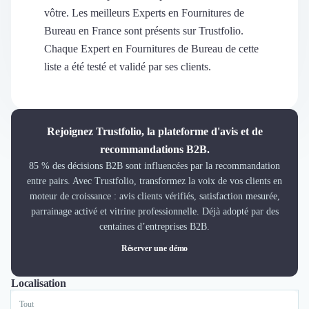
Découvrir
vôtre. Les meilleurs Experts en Fournitures de
Découvrir
Bureau en France sont présents sur Trustfolio.
Découvrir
Chaque Expert en Fournitures de Bureau de cette
Découvrir le média
liste a été testé et validé par ses clients.
Tarifs
Demander une démo
Connexion
Cabinet de Recrutement
Rejoignez Trustfolio, la plateforme d'avis et de
Intérim
recommandations B2B.
Formation
85 % des décisions B2B sont influencées par la recommandation
Teambuilding
entre pairs. Avec Trustfolio, transformez la voix de vos clients en
Marque Employeur
moteur de croissance : avis clients vérifiés, satisfaction mesurée,
Conseil en Management et Organisation
parrainage activé et vitrine professionnelle. Déjà adopté par des
Gestion paie
centaines d’entreprises B2B.
Qualité de Vie au Travail (QVT)
Réserver une démo
Portage Salarial
Responsabilité Sociétale des Entreprises (RSE)
Localisation
Tout
Marketplace de freelance
Coaching