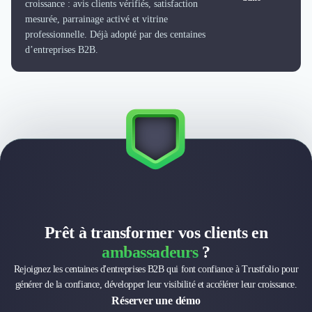
croissance : avis clients vérifiés, satisfaction
Externalisation Administrative
mesurée, parrainage activé et vitrine
Direction Financière Externalisée (DAF)
professionnelle. Déjà adopté par des centaines
Transactions Services
d’entreprises B2B.
Restructuring
Droit Commercial
Droit du Travail
Propriété Intellectuelle (IP/IT)
Banque
Gestion de trésorerie
Recouvrement
Financement de matériel ou équipement
Due Diligence
Audit
Solutions de Paiement
Prêt à transformer vos clients en
Fiscalité
ambassadeurs
?
UX & UI Design
Rejoignez les centaines d'entreprises B2B qui font confiance à Trustfolio pour
Développement Web
générer de la confiance, développer leur visibilité et accélérer leur croissance.
Product Management
Réserver une démo
Internet of Things (IoT)