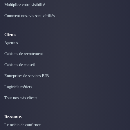
Intelligence Artificielle (IA)
Multipliez votre visibilité
Réalité Virtuelle (VR)
Bureaux d'Entreprise
Comment nos avis sont vérifiés
Déménagement
Impression
Logistique
Clients
Traduction
Agences
Traiteur & Restauration
Cabinets de recrutement
Conception & Aménagement de Bureaux
Sourcing et Imports
Cabinets de conseil
Office Management
Entreprises de services B2B
Développement à l'international
Accélérateurs et incubateurs
Logiciels métiers
Autres
Réhabilitation et maintenance
Tous nos avis clients
Gestion Immobilière
Logiciel PropTech
Ressources
Courtage en Energie
Le média de confiance
Désinfection & décontamination