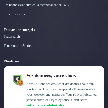
Nettoyage & Ménage
Les bonnes pratiques de la recommandation B2B
Clubs & Réseaux Professionnels
Espaces de Coworking
Les classements
Trouver une entreprise
TrustSearch
Toutes nos catégories
Plateforme
Connexion
Vos données, votre choix
Tarifs
Nous utilisons des cookies et des données pour faire
Centre d'aide
fonctionner Trustfolio, comprendre l’usage du site et
vous proposer une assistance. Vous pouvez refuser ou
personnaliser les usages optionnels. Voir notre
Entreprise
politique de confidentialité
.