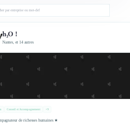
h₃O !
Nantes, et 14 autres
n
Conseil et Accompagnement
+9
pagnateur de richesses humaines ★