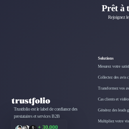
Marketing Automation
Prêt à 
Brand Content
Publicité
Rejoignez le
Communication
Influence Marketing
Veille commerciale
Photographie
Salons
Études Marketing
Solutions
Présentations PowerPoint
Mesurez votre satis
SMS Marketing
Collectez des avis 
Email Marketing
Data Marketing
Transformez vos avi
Logiciel Marketing
Logiciel Commercial
Cas clients et vidé
Assurance
Trustfolio est le label de confiance des
Générez des leads 
Expertise Comptable
prestataires et services B2B
Subventions & Aides
Multipliez votre vis
+ 30.000
Levée de fonds