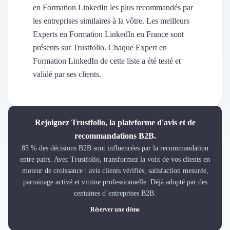
Découvrir
en Formation LinkedIn les plus recommandés par
Découvrir
les entreprises similaires à la vôtre. Les meilleurs
Découvrir
Experts en Formation LinkedIn en France sont
Découvrir le média
présents sur Trustfolio. Chaque Expert en
Tarifs
Formation LinkedIn de cette liste a été testé et
Demander une démo
validé par ses clients.
Connexion
Cabinet de Recrutement
Intérim
Formation
Rejoignez Trustfolio, la plateforme d'avis et de
Teambuilding
recommandations B2B.
Marque Employeur
85 % des décisions B2B sont influencées par la recommandation
Conseil en Management et Organisation
entre pairs. Avec Trustfolio, transformez la voix de vos clients en
Gestion paie
moteur de croissance : avis clients vérifiés, satisfaction mesurée,
Qualité de Vie au Travail (QVT)
parrainage activé et vitrine professionnelle. Déjà adopté par des
Portage Salarial
centaines d’entreprises B2B.
Responsabilité Sociétale des Entreprises (RSE)
Réserver une démo
Marketplace de freelance
Coaching