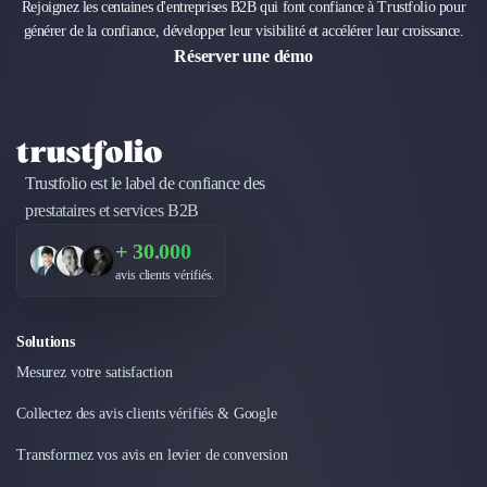
Rejoignez les centaines d'entreprises B2B qui font confiance à Trustfolio pour
Design Industriel
générer de la confiance, développer leur visibilité et accélérer leur croissance.
Packaging & Emballages
Réserver une démo
Support Client
Téléphonie & Télécommunication
Chatbot
Maintenance et Infogérance
BI, Analytics & Big Data
Trustfolio est le label de confiance des
Graphisme & Illustration
prestataires et services B2B
Recherche Utilisateur
+ 30.000
Design Thinking
avis clients vérifiés.
Stratégie Digitale
Développement Logiciel
Création de Site Internet
Solutions
Développement d'Application Mobile
Mesurez votre satisfaction
Développement E-commerce
Direction Artistique
Collectez des avis clients vérifiés & Google
Cybersécurité
Transformez vos avis en levier de conversion
Logiciel E-Commerce