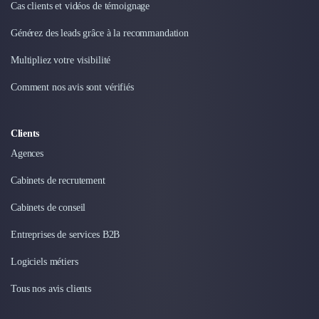
Intelligence Artificielle (IA)
Cas clients et vidéos de témoignage
Réalité Virtuelle (VR)
Générez des leads grâce à la recommandation
Bureaux d'Entreprise
Déménagement
Multipliez votre visibilité
Impression
Logistique
Comment nos avis sont vérifiés
Traduction
Traiteur & Restauration
Clients
Conception & Aménagement de Bureaux
Sourcing et Imports
Agences
Office Management
Cabinets de recrutement
Développement à l'international
Accélérateurs et incubateurs
Cabinets de conseil
Autres
Entreprises de services B2B
Réhabilitation et maintenance
Gestion Immobilière
Logiciels métiers
Logiciel PropTech
Tous nos avis clients
Courtage en Energie
Désinfection & décontamination