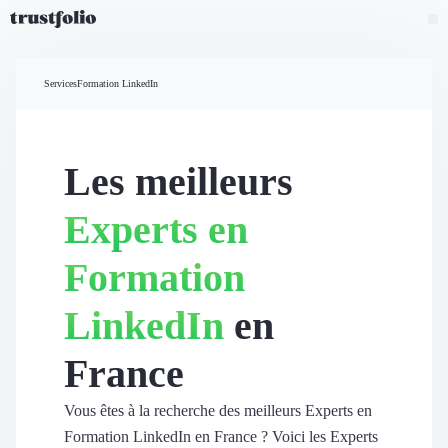
Pourquoi Trustfolio ?
Mesure de satisfaction
Services
Formation LinkedIn
Accueil
Collecte d'avis vérifiés B2B
Collecte d’avis Google
Import d'avis existants
Les meilleurs
Widgets d'avis
Partage d’avis multicanal
Experts en
Cas client
Vidéo de témoignage
Formation
Parrainage
Intent data
LinkedIn
en
Révéler le réseau
Vitrine & média
France
Suivi du ROI
Voir tous nos avis clients
Découvrir
Vous êtes à la recherche des meilleurs Experts en
Découvrir
Formation LinkedIn en France ? Voici les Experts