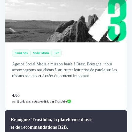
Brand Content
Publicité
Communication
Influence Marketing
Veille commerciale
Photographie
Salons
Études Marketing
Social Ads
Social Media
+27
Présentations PowerPoint
SMS Marketing
Agence Social Media à mission basée à Brest, Bretagne : nous
accompagnons nos clients à structurer leur prise de parole sur les
Email Marketing
réseaux sociaux et à créer du contenu impactant.
Data Marketing
Logiciel Marketing
Logiciel Commercial
4.8
/
5
Assurance
sur
12 avis clients Authentifiés par Trustfolio
Expertise Comptable
Subventions & Aides
Rejoignez Trustfolio, la plateforme d'avis
Levée de fonds
et de recommandations B2B.
Droit des Affaires