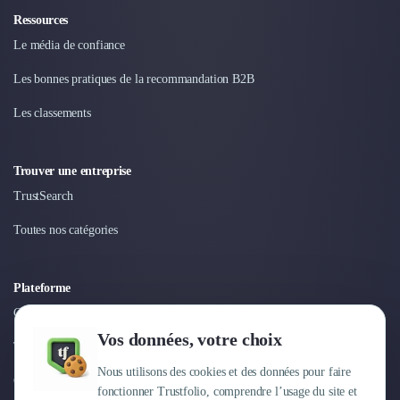
Nettoyage & Ménage
Ressources
Clubs & Réseaux Professionnels
Le média de confiance
Espaces de Coworking
Les bonnes pratiques de la recommandation B2B
Les classements
Trouver une entreprise
TrustSearch
Toutes nos catégories
Plateforme
Connexion
Vos données, votre choix
Tarifs
Nous utilisons des cookies et des données pour faire
Centre d'aide
fonctionner Trustfolio, comprendre l’usage du site et