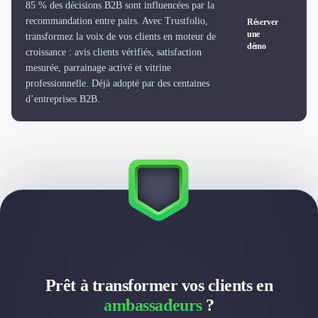
Externalisation Administrative
85 % des décisions B2B sont influencées par la
recommandation entre pairs. Avec Trustfolio,
Réserver
Direction Financière Externalisée (DAF)
une
transformez la voix de vos clients en moteur de
Transactions Services
démo
croissance : avis clients vérifiés, satisfaction
Restructuring
mesurée, parrainage activé et vitrine
Droit Commercial
professionnelle. Déjà adopté par des centaines
Droit du Travail
d’entreprises B2B.
Propriété Intellectuelle (IP/IT)
Banque
Gestion de trésorerie
Recouvrement
Financement de matériel ou équipement
Due Diligence
Audit
Solutions de Paiement
Fiscalité
UX & UI Design
Développement Web
Prêt à transformer vos clients en
Product Management
ambassadeurs
?
Internet of Things (IoT)