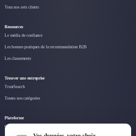
Nettoyage & Ménage
Tous nos avis clients
Clubs & Réseaux Professionnels
Espaces de Coworking
Ressources
Le média de confiance
Les bonnes pratiques de la recommandation B2B
Les classements
Trouver une entreprise
TrustSearch
Toutes nos catégories
Plateforme
Connexion
Vos données, votre choix