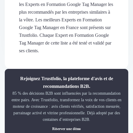
Découvrir
les Experts en Formation Google Tag Manager les
Découvrir
plus recommandés par les entreprises similaires à
Découvrir
la vôtre. Les meilleurs Experts en Formation
Découvrir le média
Google Tag Manager en France sont présents sur
Tarifs
Trustfolio. Chaque Expert en Formation Google
Demander une démo
Tag Manager de cette liste a été testé et validé par
Connexion
ses clients.
Cabinet de Recrutement
Intérim
Formation
Teambuilding
Rejoignez Trustfolio, la plateforme d'avis et de
Marque Employeur
recommandations B2B.
Conseil en Management et Organisation
85 % des décisions B2B sont influencées par la recommandation
Gestion paie
entre pairs. Avec Trustfolio, transformez la voix de vos clients en
Qualité de Vie au Travail (QVT)
moteur de croissance : avis clients vérifiés, satisfaction mesurée,
Portage Salarial
parrainage activé et vitrine professionnelle. Déjà adopté par des
Responsabilité Sociétale des Entreprises (RSE)
centaines d’entreprises B2B.
Marketplace de freelance
Réserver une démo
Coaching