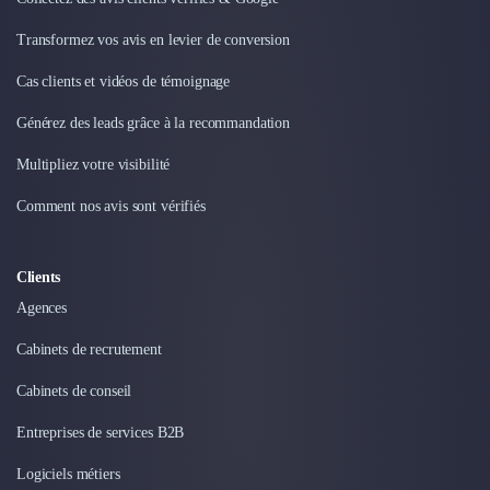
Intelligence Artificielle (IA)
Réalité Virtuelle (VR)
Transformez vos avis en levier de conversion
Bureaux d'Entreprise
Déménagement
Cas clients et vidéos de témoignage
Impression
Générez des leads grâce à la recommandation
Logistique
Traduction
Multipliez votre visibilité
Traiteur & Restauration
Comment nos avis sont vérifiés
Conception & Aménagement de Bureaux
Sourcing et Imports
Office Management
Clients
Développement à l'international
Agences
Accélérateurs et incubateurs
Autres
Cabinets de recrutement
Réhabilitation et maintenance
Cabinets de conseil
Gestion Immobilière
Logiciel PropTech
Entreprises de services B2B
Courtage en Energie
Désinfection & décontamination
Logiciels métiers