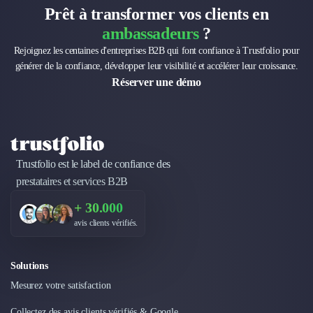
Prêt à transformer vos clients en
Design Industriel
Packaging & Emballages
ambassadeurs
?
Support Client
Rejoignez les centaines d'entreprises B2B qui font confiance à Trustfolio pour
Téléphonie & Télécommunication
générer de la confiance, développer leur visibilité et accélérer leur croissance.
Chatbot
Réserver une démo
Maintenance et Infogérance
BI, Analytics & Big Data
Graphisme & Illustration
Recherche Utilisateur
Design Thinking
Trustfolio est le label de confiance des
Stratégie Digitale
prestataires et services B2B
Développement Logiciel
+ 30.000
Création de Site Internet
avis clients vérifiés.
Développement d'Application Mobile
Développement E-commerce
Direction Artistique
Solutions
Cybersécurité
Mesurez votre satisfaction
Logiciel E-Commerce
Collectez des avis clients vérifiés & Google