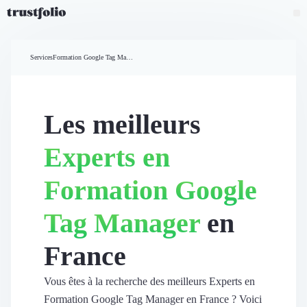
Pourquoi Trustfolio ?
Mesure de satisfaction
Services
Formation Google Tag Manager
Accueil
Collecte d'avis vérifiés B2B
Collecte d’avis Google
Import d'avis existants
Les meilleurs
Widgets d'avis
Partage d’avis multicanal
Experts en
Cas client
Vidéo de témoignage
Formation Google
Parrainage
Intent data
Tag Manager
en
Révéler le réseau
Vitrine & média
France
Suivi du ROI
Voir tous nos avis clients
Découvrir
Vous êtes à la recherche des meilleurs Experts en
Découvrir
Formation Google Tag Manager en France ? Voici