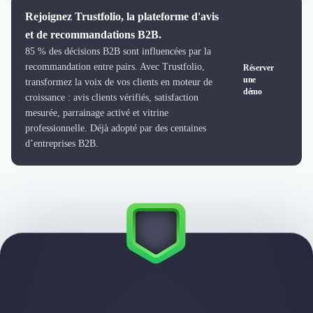
Externalisation Administrative
Rejoignez Trustfolio, la plateforme d'avis
Direction Financière Externalisée (DAF)
et de recommandations B2B.
Transactions Services
85 % des décisions B2B sont influencées par la
Restructuring
recommandation entre pairs. Avec Trustfolio,
Réserver
Droit Commercial
une
transformez la voix de vos clients en moteur de
Droit du Travail
démo
croissance : avis clients vérifiés, satisfaction
Propriété Intellectuelle (IP/IT)
mesurée, parrainage activé et vitrine
Banque
professionnelle. Déjà adopté par des centaines
Gestion de trésorerie
d’entreprises B2B.
Recouvrement
Financement de matériel ou équipement
Due Diligence
Audit
Solutions de Paiement
Fiscalité
UX & UI Design
Développement Web
Product Management
Internet of Things (IoT)