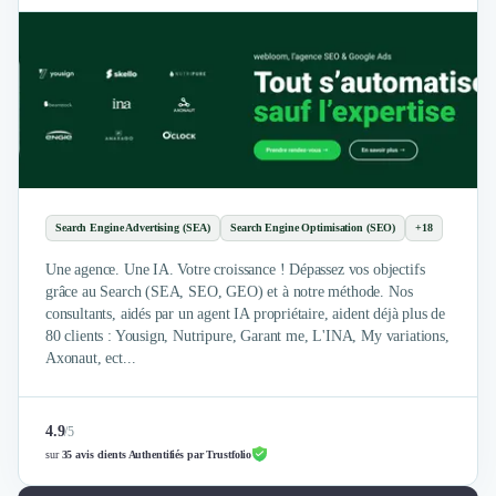
Brand Content
Publicité
Communication
Influence Marketing
Veille commerciale
Photographie
Salons
Études Marketing
Présentations PowerPoint
Search Engine Advertising (SEA)
Search Engine Optimisation (SEO)
+18
SMS Marketing
Email Marketing
Une agence. Une IA. Votre croissance ! Dépassez vos objectifs
Data Marketing
grâce au Search (SEA, SEO, GEO) et à notre méthode. Nos
consultants, aidés par un agent IA propriétaire, aident déjà plus de
Logiciel Marketing
80 clients : Yousign, Nutripure, Garant me, L'INA, My variations,
Logiciel Commercial
Axonaut, ect...
Assurance
Expertise Comptable
Subventions & Aides
4.9
/
5
Levée de fonds
sur
35 avis clients Authentifiés par Trustfolio
Droit des Affaires