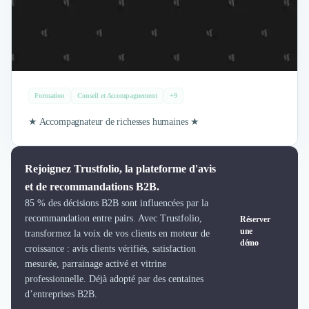
Brand Content
Publicité
Communication
Influence Marketing
Veille commerciale
Photographie
Formation
Conseil et Accompagnement
+9
Salons
Études Marketing
★ Accompagnateur de richesses humaines ★
Présentations PowerPoint
SMS Marketing
Email Marketing
Rejoignez Trustfolio, la plateforme d'avis
Data Marketing
et de recommandations B2B.
Logiciel Marketing
85 % des décisions B2B sont influencées par la
Logiciel Commercial
recommandation entre pairs. Avec Trustfolio,
Réserver
une
Assurance
transformez la voix de vos clients en moteur de
démo
Expertise Comptable
croissance : avis clients vérifiés, satisfaction
mesurée, parrainage activé et vitrine
Subventions & Aides
professionnelle. Déjà adopté par des centaines
Levée de fonds
d’entreprises B2B.
Droit des Affaires