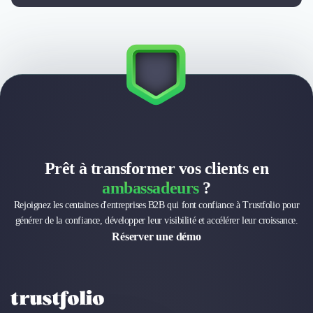
Externalisation Administrative
Direction Financière Externalisée (DAF)
Transactions Services
Restructuring
Droit Commercial
Droit du Travail
Propriété Intellectuelle (IP/IT)
Banque
Gestion de trésorerie
Recouvrement
Prêt à transformer vos clients en
Financement de matériel ou équipement
ambassadeurs
?
Due Diligence
Rejoignez les centaines d'entreprises B2B qui font confiance à Trustfolio pour
Audit
générer de la confiance, développer leur visibilité et accélérer leur croissance.
Solutions de Paiement
Réserver une démo
Fiscalité
UX & UI Design
Développement Web
Product Management
Internet of Things (IoT)