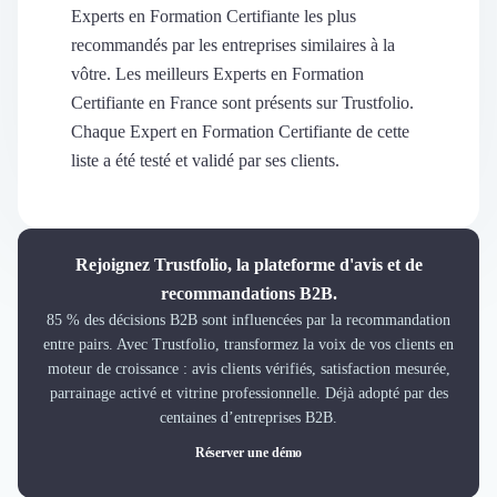
Découvrir
Experts en Formation Certifiante les plus
Découvrir
recommandés par les entreprises similaires à la
Découvrir
vôtre. Les meilleurs Experts en Formation
Découvrir le média
Certifiante en France sont présents sur Trustfolio.
Tarifs
Chaque Expert en Formation Certifiante de cette
Demander une démo
liste a été testé et validé par ses clients.
Connexion
Cabinet de Recrutement
Intérim
Formation
Rejoignez Trustfolio, la plateforme d'avis et de
Teambuilding
recommandations B2B.
Marque Employeur
85 % des décisions B2B sont influencées par la recommandation
Conseil en Management et Organisation
entre pairs. Avec Trustfolio, transformez la voix de vos clients en
Gestion paie
moteur de croissance : avis clients vérifiés, satisfaction mesurée,
Qualité de Vie au Travail (QVT)
parrainage activé et vitrine professionnelle. Déjà adopté par des
Portage Salarial
centaines d’entreprises B2B.
Responsabilité Sociétale des Entreprises (RSE)
Réserver une démo
Marketplace de freelance
Coaching