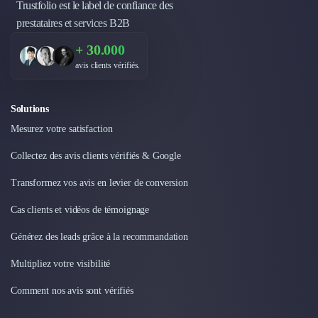
Trustfolio est le label de confiance des
Design Industriel
prestataires et services B2B
Packaging & Emballages
Support Client
+ 30.000
Téléphonie & Télécommunication
avis clients vérifiés.
Chatbot
Maintenance et Infogérance
Solutions
BI, Analytics & Big Data
Mesurez votre satisfaction
Graphisme & Illustration
Recherche Utilisateur
Collectez des avis clients vérifiés & Google
Design Thinking
Stratégie Digitale
Transformez vos avis en levier de conversion
Développement Logiciel
Cas clients et vidéos de témoignage
Création de Site Internet
Développement d'Application Mobile
Générez des leads grâce à la recommandation
Développement E-commerce
Multipliez votre visibilité
Direction Artistique
Cybersécurité
Comment nos avis sont vérifiés
Logiciel E-Commerce