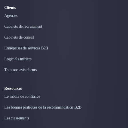
Intelligence Artificielle (IA)
Réalité Virtuelle (VR)
Clients
Bureaux d'Entreprise
Agences
Déménagement
Cabinets de recrutement
Impression
Logistique
Cabinets de conseil
Traduction
Traiteur & Restauration
Entreprises de services B2B
Conception & Aménagement de Bureaux
Logiciels métiers
Sourcing et Imports
Office Management
Tous nos avis clients
Développement à l'international
Accélérateurs et incubateurs
Ressources
Autres
Réhabilitation et maintenance
Le média de confiance
Gestion Immobilière
Les bonnes pratiques de la recommandation B2B
Logiciel PropTech
Courtage en Energie
Les classements
Désinfection & décontamination