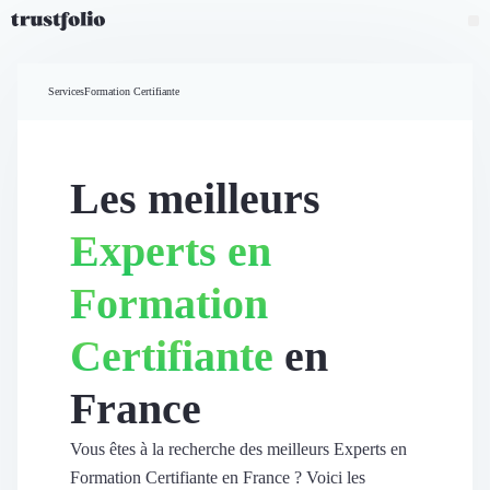
Pourquoi Trustfolio ?
Mesure de satisfaction
Services
Formation Certifiante
Accueil
Collecte d'avis vérifiés B2B
Collecte d’avis Google
Import d'avis existants
Les meilleurs
Widgets d'avis
Partage d’avis multicanal
Experts en
Cas client
Vidéo de témoignage
Formation
Parrainage
Intent data
Certifiante
en
Révéler le réseau
Vitrine & média
France
Suivi du ROI
Voir tous nos avis clients
Découvrir
Vous êtes à la recherche des meilleurs Experts en
Découvrir
Formation Certifiante en France ? Voici les