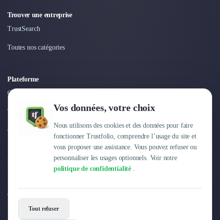
Nettoyage & Ménage
Trouver une entreprise
Clubs & Réseaux Professionnels
Espaces de Coworking
TrustSearch
Toutes nos catégories
Plateforme
Connexion
Vos données, votre choix
Tarifs
Nous utilisons des cookies et des données pour faire
Centre d'aide
fonctionner Trustfolio, comprendre l’usage du site et
vous proposer une assistance. Vous pouvez refuser ou
personnaliser les usages optionnels. Voir notre
Entreprise
politique de confidentialité
.
Pourquoi Trustfolio ?
Offres d'emploi
Tout refuser