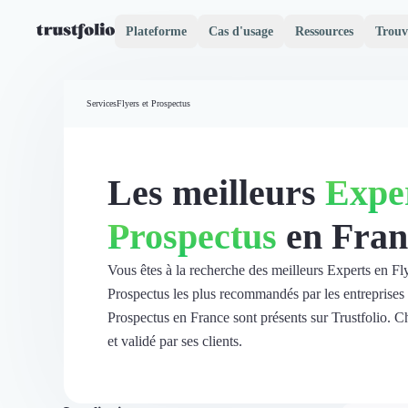
Plateforme
Cas d'usage
Ressources
Trouv
Pourquoi Trustfolio ?
Mesure de satisfaction
Services
Flyers et Prospectus
Accueil
Collecte d'avis vérifiés B2B
Collecte d’avis Google
Import d'avis existants
Les meilleurs
Exper
Widgets d'avis
Partage d’avis multicanal
Prospectus
en Fran
Cas client
Vidéo de témoignage
Parrainage
Vous êtes à la recherche des meilleurs Experts en Fly
Intent data
Prospectus les plus recommandés par les entreprises s
Révéler le réseau
Prospectus en France sont présents sur Trustfolio. Ch
Vitrine & média
et validé par ses clients.
Suivi du ROI
Voir tous nos avis clients
Découvrir