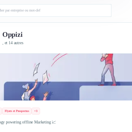
Oppizi
, et 14 autres
Flyers et Prospectus
+3
gy powering offline Marketing 📈