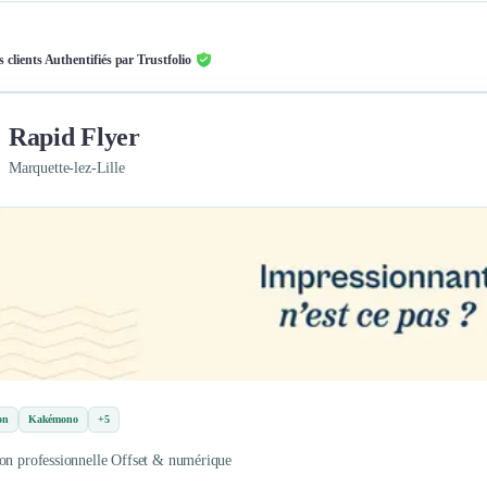
s clients Authentifiés par Trustfolio
Rapid Flyer
Marquette-lez-Lille
on
Kakémono
+5
on professionnelle Offset & numérique