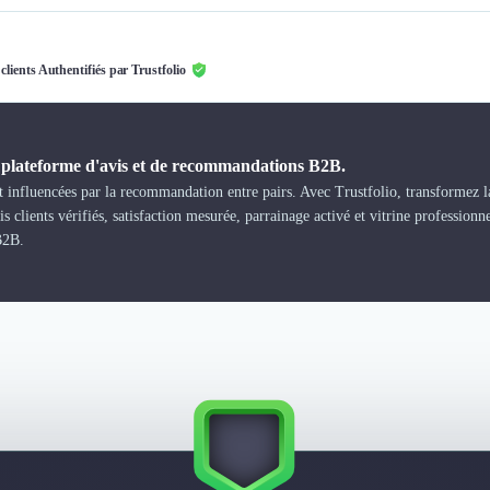
 clients Authentifiés par Trustfolio
a plateforme d'avis et de recommandations B2B.
 influencées par la recommandation entre pairs. Avec Trustfolio, transformez la
s clients vérifiés, satisfaction mesurée, parrainage activé et vitrine professionn
B2B.