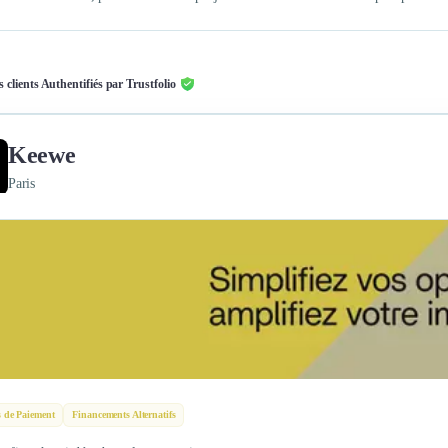
s clients Authentifiés par Trustfolio
Keewe
Paris
s de Paiement
Financements Alternatifs