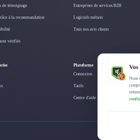
os de témoignage
Entreprises de services B2B
grâce à la recommandation
Logiciels métiers
ibilité
Tous nos avis clients
ont vérifiés
rise
Plateforme
Vos 
Connexion
Nous u
compre
es
Tarifs
refuse
Centre d'aide
confid