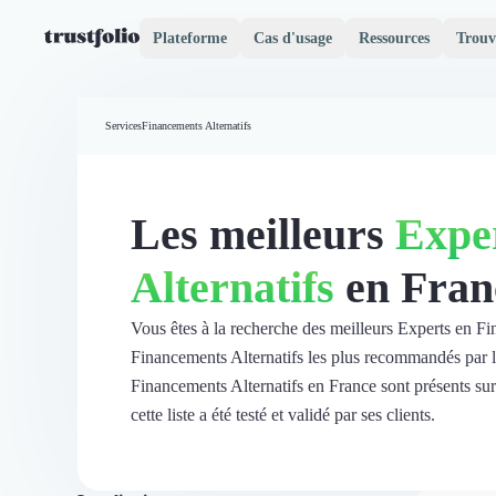
Plateforme
Cas d'usage
Ressources
Trouv
Pourquoi Trustfolio ?
Mesure de satisfaction
Services
Financements Alternatifs
Accueil
Collecte d'avis vérifiés B2B
Collecte d’avis Google
Import d'avis existants
Les meilleurs
Expe
Widgets d'avis
Partage d’avis multicanal
Alternatifs
en Fran
Cas client
Vidéo de témoignage
Parrainage
Vous êtes à la recherche des meilleurs Experts en Fi
Intent data
Financements Alternatifs les plus recommandés par les
Révéler le réseau
Financements Alternatifs en France sont présents su
Vitrine & média
cette liste a été testé et validé par ses clients.
Suivi du ROI
Voir tous nos avis clients
Découvrir