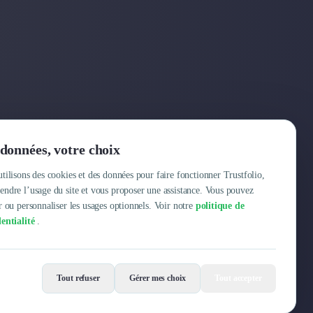
Entreprise
données, votre choix
Pourquoi Trustfolio ?
tilisons des cookies et des données pour faire fonctionner Trustfolio,
ndre l’usage du site et vous proposer une assistance. Vous pouvez
Offres d'emploi
r ou personnaliser les usages optionnels. Voir notre
politique de
entialité
.
Tout refuser
Gérer mes choix
Tout accepter
Mentions légales
Conditions Générales
Données personnelles