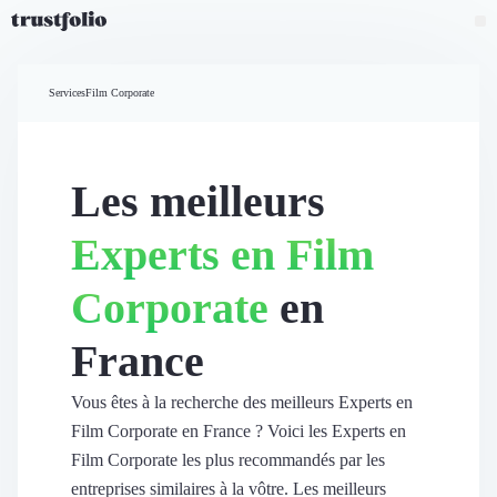
Pourquoi Trustfolio ?
Mesure de satisfaction
Services
Film Corporate
Accueil
Collecte d'avis vérifiés B2B
Collecte d’avis Google
Import d'avis existants
Les meilleurs
Widgets d'avis
Partage d’avis multicanal
Experts en Film
Cas client
Vidéo de témoignage
Corporate
en
Parrainage
Intent data
France
Révéler le réseau
Vitrine & média
Suivi du ROI
Vous êtes à la recherche des meilleurs Experts en
Voir tous nos avis clients
Film Corporate en France ? Voici les Experts en
Découvrir
Film Corporate les plus recommandés par les
Découvrir
entreprises similaires à la vôtre. Les meilleurs