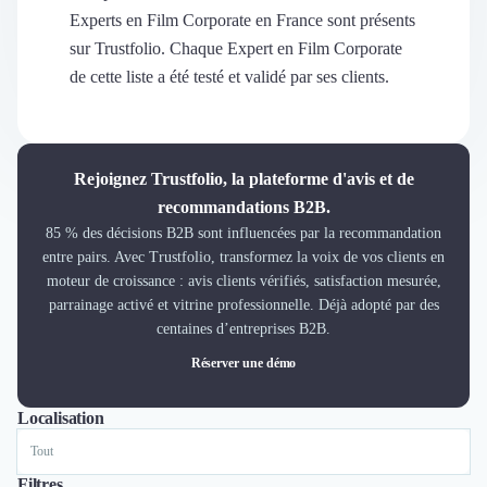
Découvrir
Experts en Film Corporate en France sont présents
Découvrir
sur Trustfolio. Chaque Expert en Film Corporate
Découvrir
de cette liste a été testé et validé par ses clients.
Découvrir le média
Tarifs
Demander une démo
Connexion
Rejoignez Trustfolio, la plateforme d'avis et de
Cabinet de Recrutement
recommandations B2B.
Intérim
85 % des décisions B2B sont influencées par la recommandation
Formation
entre pairs. Avec Trustfolio, transformez la voix de vos clients en
Teambuilding
moteur de croissance : avis clients vérifiés, satisfaction mesurée,
Marque Employeur
parrainage activé et vitrine professionnelle. Déjà adopté par des
Conseil en Management et Organisation
centaines d’entreprises B2B.
Gestion paie
Réserver une démo
Qualité de Vie au Travail (QVT)
Portage Salarial
Localisation
Tout
Lyon
Paris
Nantes
Marseille
Toulouse
Bordeaux
Lille
Nice
Responsabilité Sociétale des Entreprises (RSE)
Marketplace de freelance
Coaching
Filtres