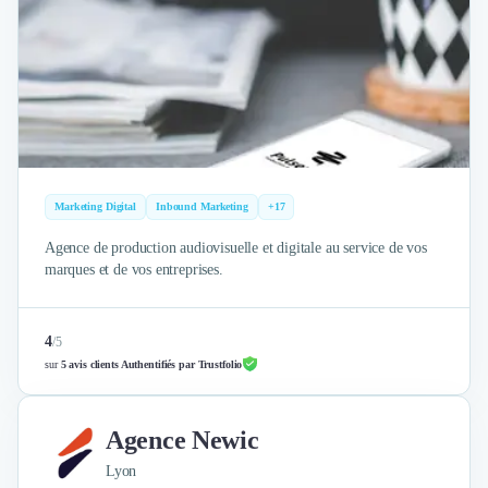
Nettoyage & Ménage
Clubs & Réseaux Professionnels
Espaces de Coworking
Marketing Digital
Inbound Marketing
+17
Agence de production audiovisuelle et digitale au service de vos
marques et de vos entreprises.
4
/
5
sur
5 avis clients Authentifiés par Trustfolio
Agence Newic
Lyon