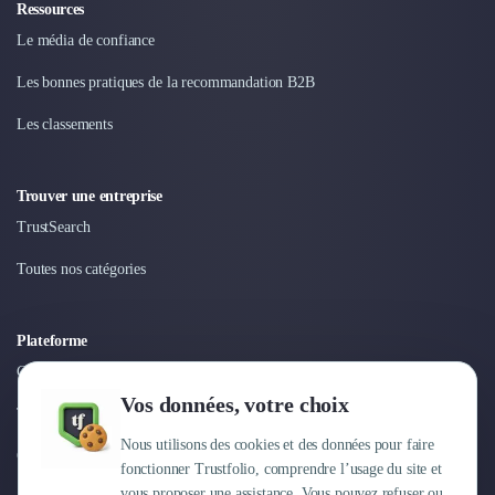
Nettoyage & Ménage
Ressources
Clubs & Réseaux Professionnels
Le média de confiance
Espaces de Coworking
Les bonnes pratiques de la recommandation B2B
Les classements
Trouver une entreprise
TrustSearch
Toutes nos catégories
Plateforme
Connexion
Vos données, votre choix
Tarifs
Nous utilisons des cookies et des données pour faire
Centre d'aide
fonctionner Trustfolio, comprendre l’usage du site et
vous proposer une assistance. Vous pouvez refuser ou