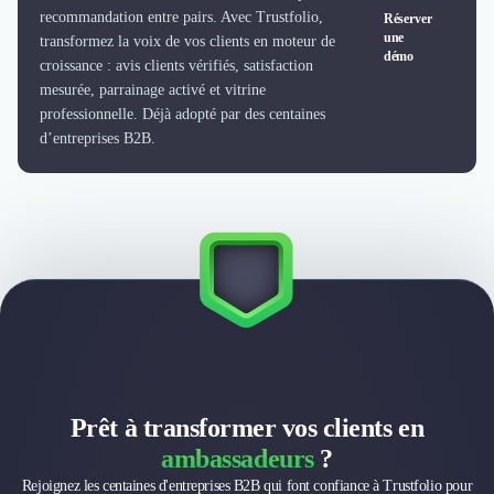
Externalisation Administrative
recommandation entre pairs. Avec Trustfolio,
Réserver
Direction Financière Externalisée (DAF)
une
transformez la voix de vos clients en moteur de
démo
Transactions Services
croissance : avis clients vérifiés, satisfaction
Restructuring
mesurée, parrainage activé et vitrine
Droit Commercial
professionnelle. Déjà adopté par des centaines
d’entreprises B2B.
Droit du Travail
Propriété Intellectuelle (IP/IT)
Banque
Gestion de trésorerie
Recouvrement
Financement de matériel ou équipement
Due Diligence
Audit
Solutions de Paiement
Fiscalité
UX & UI Design
Prêt à transformer vos clients en
Développement Web
ambassadeurs
?
Product Management
Internet of Things (IoT)
Rejoignez les centaines d'entreprises B2B qui font confiance à Trustfolio pour