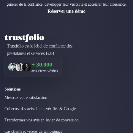
générer de la confiance, développer leur visibilité et accélérer leur croissance.
Design Industriel
Réserver une démo
Packaging & Emballages
Support Client
Téléphonie & Télécommunication
Chatbot
Maintenance et Infogérance
Trustfolio est le label de confiance des
BI, Analytics & Big Data
prestataires et services B2B
Graphisme & Illustration
Recherche Utilisateur
+ 30.000
Design Thinking
avis clients vérifiés.
Stratégie Digitale
Développement Logiciel
Solutions
Création de Site Internet
Développement d'Application Mobile
Mesurez votre satisfaction
Développement E-commerce
Collectez des avis clients vérifiés & Google
Direction Artistique
Cybersécurité
Transformez vos avis en levier de conversion
Logiciel E-Commerce
Cas clients et vidéos de témoignage