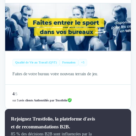
Brand Content
Publicité
Communication
Influence Marketing
Veille commerciale
Photographie
Salons
Études Marketing
Présentations PowerPoint
Qualité de Vie au Travail (QVT)
Formation
+5
SMS Marketing
Email Marketing
Faites de votre bureau votre nouveau terrain de jeu.
Data Marketing
Logiciel Marketing
4
/
5
Logiciel Commercial
sur
5 avis clients Authentifiés par Trustfolio
Assurance
Expertise Comptable
Subventions & Aides
Rejoignez Trustfolio, la plateforme d'avis
Levée de fonds
et de recommandations B2B.
Droit des Affaires
85 % des décisions B2B sont influencées par la