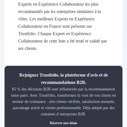
Découvrir
Experts en Expérience Collaborateur les plus
Découvrir
recommandés par les entreprises similaires à la
Découvrir
vôtre. Les meilleurs Experts en Expérience
Découvrir le média
Collaborateur en France sont présents sur
Tarifs
Trustfolio. Chaque Expert en Expérience
Demander une démo
Collaborateur de cette liste a été testé et validé par
Connexion
ses clients.
Cabinet de Recrutement
Intérim
Formation
Teambuilding
Rejoignez Trustfolio, la plateforme d'avis et de
Marque Employeur
recommandations B2B.
Conseil en Management et Organisation
85 % des décisions B2B sont influencées par la recommandation
Gestion paie
entre pairs. Avec Trustfolio, transformez la voix de vos clients en
Qualité de Vie au Travail (QVT)
moteur de croissance : avis clients vérifiés, satisfaction mesurée,
Portage Salarial
parrainage activé et vitrine professionnelle. Déjà adopté par des
Responsabilité Sociétale des Entreprises (RSE)
centaines d’entreprises B2B.
Marketplace de freelance
Réserver une démo
Coaching