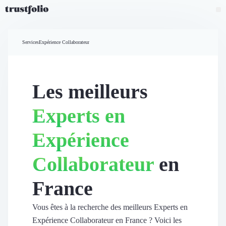
Pourquoi Trustfolio ?
Mesure de satisfaction
Services
Expérience Collaborateur
Accueil
Collecte d'avis vérifiés B2B
Collecte d’avis Google
Import d'avis existants
Les meilleurs
Widgets d'avis
Partage d’avis multicanal
Experts en
Cas client
Vidéo de témoignage
Expérience
Parrainage
Intent data
Collaborateur
en
Révéler le réseau
Vitrine & média
France
Suivi du ROI
Voir tous nos avis clients
Découvrir
Vous êtes à la recherche des meilleurs Experts en
Découvrir
Expérience Collaborateur en France ? Voici les