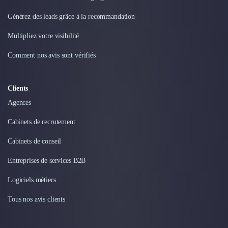
Intelligence Artificielle (IA)
Réalité Virtuelle (VR)
Générez des leads grâce à la recommandation
Bureaux d'Entreprise
Multipliez votre visibilité
Déménagement
Impression
Comment nos avis sont vérifiés
Logistique
Traduction
Traiteur & Restauration
Clients
Conception & Aménagement de Bureaux
Agences
Sourcing et Imports
Office Management
Cabinets de recrutement
Développement à l'international
Cabinets de conseil
Accélérateurs et incubateurs
Autres
Entreprises de services B2B
Réhabilitation et maintenance
Logiciels métiers
Gestion Immobilière
Logiciel PropTech
Tous nos avis clients
Courtage en Energie
Désinfection & décontamination