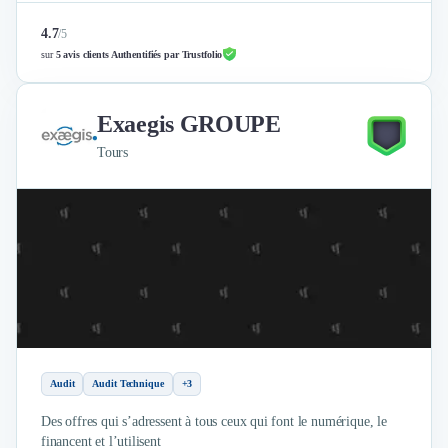
Intelligence Artificielle (IA)
Réalité Virtuelle (VR)
4.7
/
5
Bureaux d'Entreprise
sur
5 avis clients Authentifiés par Trustfolio
Déménagement
Impression
Exaegis GROUPE
Logistique
Traduction
Tours
Traiteur & Restauration
Conception & Aménagement de Bureaux
Sourcing et Imports
Office Management
Développement à l'international
Accélérateurs et incubateurs
Autres
Réhabilitation et maintenance
Gestion Immobilière
Logiciel PropTech
Audit
Audit Technique
+3
Courtage en Energie
Des offres qui s’adressent à tous ceux qui font le numérique, le
Désinfection & décontamination
financent et l’utilisent