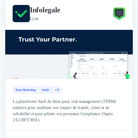
Externalisation Administrative
Infolegale
Direction Financière Externalisée (DAF)
Transactions Services
Lyon
Restructuring
Droit Commercial
Droit du Travail
Propriété Intellectuelle (IP/IT)
Banque
Gestion de trésorerie
Recouvrement
Financement de matériel ou équipement
Due Diligence
Data Marketing
Audit
+13
Audit
Solutions de Paiement
La plateforme SaaS de third party risk management (TPRM)
Fiscalité
intuitive pour maîtriser vos risques de fraude, cyber et de
UX & UI Design
solvabilité et pour piloter vos processus Compliance (Sapin
2/LCBFT/RSE).
Développement Web
Product Management
Internet of Things (IoT)