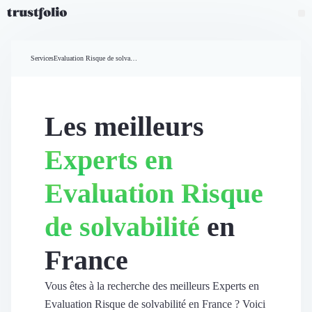
Pourquoi Trustfolio ?
Mesure de satisfaction
Services
Evaluation Risque de solvabilité
Accueil
Collecte d'avis vérifiés B2B
Collecte d’avis Google
Import d'avis existants
Les meilleurs
Widgets d'avis
Partage d’avis multicanal
Experts en
Cas client
Vidéo de témoignage
Evaluation Risque
Parrainage
Intent data
de solvabilité
en
Révéler le réseau
Vitrine & média
France
Suivi du ROI
Voir tous nos avis clients
Découvrir
Vous êtes à la recherche des meilleurs Experts en
Découvrir
Evaluation Risque de solvabilité en France ? Voici