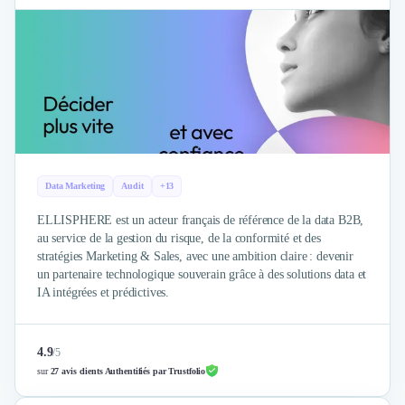
Brand Content
Publicité
Communication
Influence Marketing
Veille commerciale
Photographie
Salons
Études Marketing
Présentations PowerPoint
Data Marketing
Audit
+13
SMS Marketing
Email Marketing
ELLISPHERE est un acteur français de référence de la data B2B,
Data Marketing
au service de la gestion du risque, de la conformité et des
stratégies Marketing & Sales, avec une ambition claire : devenir
Logiciel Marketing
un partenaire technologique souverain grâce à des solutions data et
Logiciel Commercial
IA intégrées et prédictives.
Assurance
Expertise Comptable
Subventions & Aides
4.9
/
5
Levée de fonds
sur
27 avis clients Authentifiés par Trustfolio
Droit des Affaires