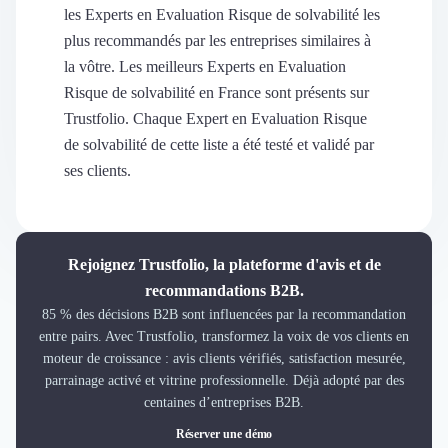
Découvrir
les Experts en Evaluation Risque de solvabilité les
Découvrir
plus recommandés par les entreprises similaires à
Découvrir
la vôtre. Les meilleurs Experts en Evaluation
Découvrir le média
Risque de solvabilité en France sont présents sur
Tarifs
Trustfolio. Chaque Expert en Evaluation Risque
Demander une démo
de solvabilité de cette liste a été testé et validé par
Connexion
ses clients.
Cabinet de Recrutement
Intérim
Formation
Teambuilding
Rejoignez Trustfolio, la plateforme d'avis et de
Marque Employeur
recommandations B2B.
Conseil en Management et Organisation
85 % des décisions B2B sont influencées par la recommandation
Gestion paie
entre pairs. Avec Trustfolio, transformez la voix de vos clients en
Qualité de Vie au Travail (QVT)
moteur de croissance : avis clients vérifiés, satisfaction mesurée,
Portage Salarial
parrainage activé et vitrine professionnelle. Déjà adopté par des
Responsabilité Sociétale des Entreprises (RSE)
centaines d’entreprises B2B.
Marketplace de freelance
Réserver une démo
Coaching