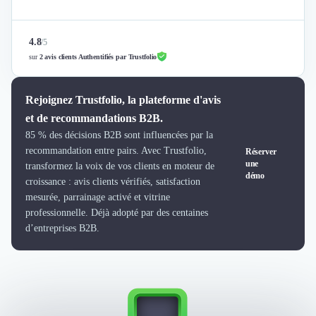
Nettoyage & Ménage
Clubs & Réseaux Professionnels
Espaces de Coworking
4.8
/
5
sur
2 avis clients Authentifiés par Trustfolio
Rejoignez Trustfolio, la plateforme d'avis
et de recommandations B2B.
85 % des décisions B2B sont influencées par la
recommandation entre pairs. Avec Trustfolio,
Réserver
une
transformez la voix de vos clients en moteur de
démo
croissance : avis clients vérifiés, satisfaction
mesurée, parrainage activé et vitrine
professionnelle. Déjà adopté par des centaines
d’entreprises B2B.