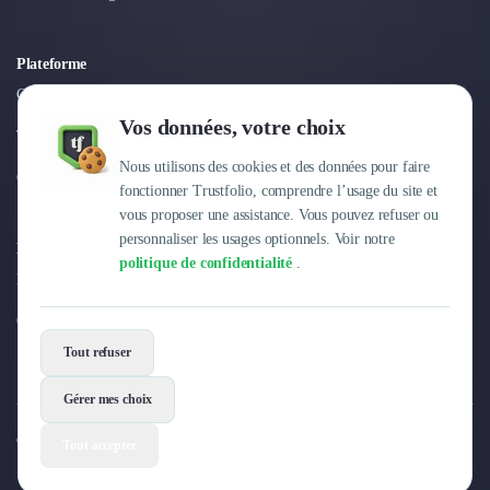
Plateforme
Connexion
Vos données, votre choix
Tarifs
Nous utilisons des cookies et des données pour faire
Centre d'aide
fonctionner Trustfolio, comprendre l’usage du site et
vous proposer une assistance. Vous pouvez refuser ou
personnaliser les usages optionnels. Voir notre
Entreprise
politique de confidentialité
.
Pourquoi Trustfolio ?
Offres d'emploi
Tout refuser
Gérer mes choix
© 2026 Trustfolio. Tous droits réservés.
Tout accepter
Mentions légales
Conditions Générales
Données personnelles