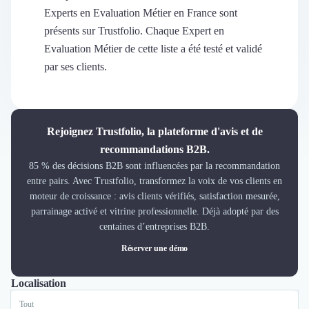
Découvrir
Experts en Evaluation Métier en France sont
Découvrir
présents sur Trustfolio. Chaque Expert en
Découvrir
Evaluation Métier de cette liste a été testé et validé
Découvrir le média
par ses clients.
Tarifs
Demander une démo
Connexion
Cabinet de Recrutement
Rejoignez Trustfolio, la plateforme d'avis et de
Intérim
recommandations B2B.
Formation
85 % des décisions B2B sont influencées par la recommandation
Teambuilding
entre pairs. Avec Trustfolio, transformez la voix de vos clients en
Marque Employeur
moteur de croissance : avis clients vérifiés, satisfaction mesurée,
Conseil en Management et Organisation
parrainage activé et vitrine professionnelle. Déjà adopté par des
Gestion paie
centaines d’entreprises B2B.
Qualité de Vie au Travail (QVT)
Réserver une démo
Portage Salarial
Responsabilité Sociétale des Entreprises (RSE)
Localisation
Tout
Marseille
Marketplace de freelance
Coaching