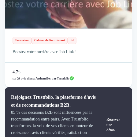
Brand Content
Publicité
Communication
Influence Marketing
Veille commerciale
Photographie
Formation
Cabinet de Recrutement
+4
Salons
Études Marketing
Boostez votre carrière avec Job Link !
Présentations PowerPoint
SMS Marketing
4.7
/
5
Email Marketing
sur
20 avis clients Authentifiés par Trustfolio
Data Marketing
Logiciel Marketing
Logiciel Commercial
Rejoignez Trustfolio, la plateforme d'avis
Assurance
et de recommandations B2B.
Expertise Comptable
85 % des décisions B2B sont influencées par la
Subventions & Aides
recommandation entre pairs. Avec Trustfolio,
Réserver
Levée de fonds
une
transformez la voix de vos clients en moteur de
démo
Droit des Affaires
croissance : avis clients vérifiés, satisfaction