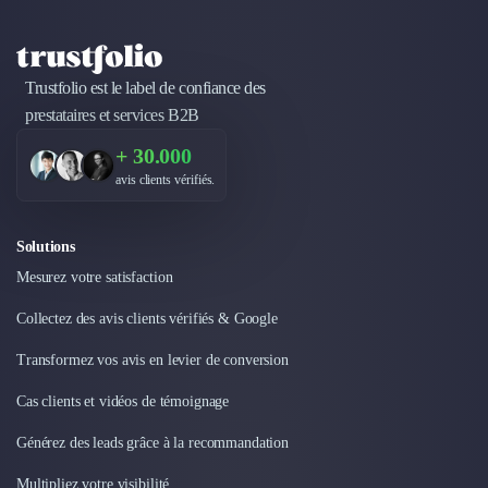
Design Industriel
Packaging & Emballages
Support Client
Trustfolio est le label de confiance des
Téléphonie & Télécommunication
prestataires et services B2B
Chatbot
Maintenance et Infogérance
+ 30.000
BI, Analytics & Big Data
avis clients vérifiés.
Graphisme & Illustration
Recherche Utilisateur
Solutions
Design Thinking
Mesurez votre satisfaction
Stratégie Digitale
Développement Logiciel
Collectez des avis clients vérifiés & Google
Création de Site Internet
Développement d'Application Mobile
Transformez vos avis en levier de conversion
Développement E-commerce
Cas clients et vidéos de témoignage
Direction Artistique
Cybersécurité
Générez des leads grâce à la recommandation
Logiciel E-Commerce
Multipliez votre visibilité