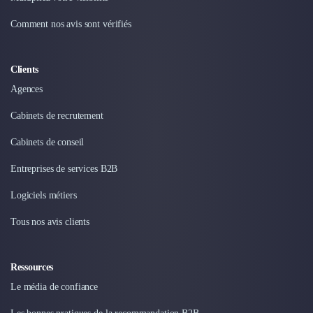
Intelligence Artificielle (IA)
Réalité Virtuelle (VR)
Comment nos avis sont vérifiés
Bureaux d'Entreprise
Déménagement
Impression
Clients
Logistique
Agences
Traduction
Cabinets de recrutement
Traiteur & Restauration
Conception & Aménagement de Bureaux
Cabinets de conseil
Sourcing et Imports
Office Management
Entreprises de services B2B
Développement à l'international
Logiciels métiers
Accélérateurs et incubateurs
Autres
Tous nos avis clients
Réhabilitation et maintenance
Gestion Immobilière
Ressources
Logiciel PropTech
Courtage en Energie
Le média de confiance
Désinfection & décontamination