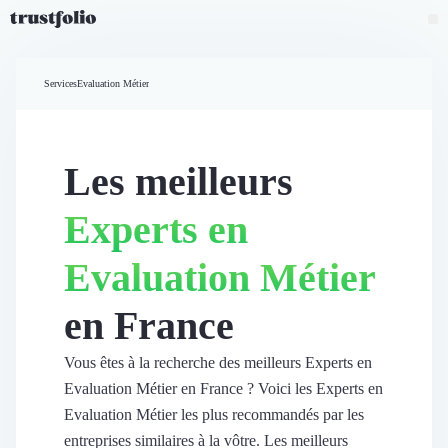
Pourquoi Trustfolio ?
Mesure de satisfaction
Services
Evaluation Métier
Accueil
Collecte d'avis vérifiés B2B
Collecte d’avis Google
Import d'avis existants
Les meilleurs
Widgets d'avis
Partage d’avis multicanal
Experts en
Cas client
Vidéo de témoignage
Evaluation Métier
Parrainage
Intent data
en France
Révéler le réseau
Vitrine & média
Suivi du ROI
Vous êtes à la recherche des meilleurs Experts en
Voir tous nos avis clients
Evaluation Métier en France ? Voici les Experts en
Découvrir
Evaluation Métier les plus recommandés par les
Découvrir
entreprises similaires à la vôtre. Les meilleurs