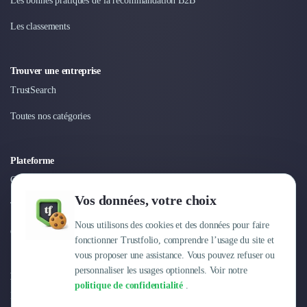
Les bonnes pratiques de la recommandation B2B
Nettoyage & Ménage
Clubs & Réseaux Professionnels
Les classements
Espaces de Coworking
Trouver une entreprise
TrustSearch
Toutes nos catégories
Plateforme
Connexion
Vos données, votre choix
Tarifs
Nous utilisons des cookies et des données pour faire
Centre d'aide
fonctionner Trustfolio, comprendre l’usage du site et
vous proposer une assistance. Vous pouvez refuser ou
personnaliser les usages optionnels. Voir notre
Entreprise
politique de confidentialité
.
Pourquoi Trustfolio ?