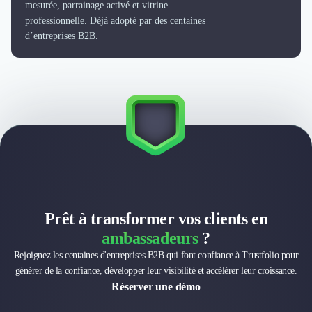
Externalisation Administrative
mesurée, parrainage activé et vitrine
professionnelle. Déjà adopté par des centaines
Direction Financière Externalisée (DAF)
d’entreprises B2B.
Transactions Services
Restructuring
Droit Commercial
Droit du Travail
Propriété Intellectuelle (IP/IT)
Banque
Gestion de trésorerie
Recouvrement
Financement de matériel ou équipement
Due Diligence
Audit
Prêt à transformer vos clients en
Solutions de Paiement
ambassadeurs
?
Fiscalité
Rejoignez les centaines d'entreprises B2B qui font confiance à Trustfolio pour
UX & UI Design
générer de la confiance, développer leur visibilité et accélérer leur croissance.
Développement Web
Réserver une démo
Product Management
Internet of Things (IoT)