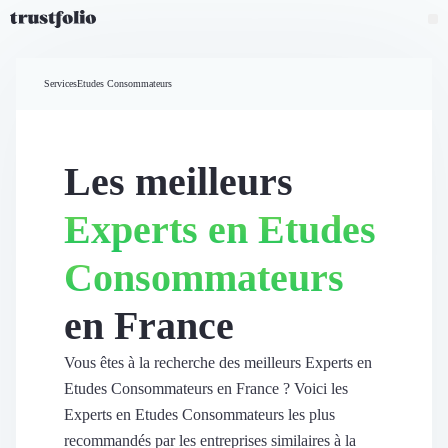
Pourquoi Trustfolio ?
Mesure de satisfaction
Services
Etudes Consommateurs
Accueil
Collecte d'avis vérifiés B2B
Collecte d’avis Google
Import d'avis existants
Les meilleurs
Widgets d'avis
Partage d’avis multicanal
Experts en Etudes
Cas client
Vidéo de témoignage
Consommateurs
Parrainage
Intent data
en France
Révéler le réseau
Vitrine & média
Suivi du ROI
Vous êtes à la recherche des meilleurs Experts en
Voir tous nos avis clients
Etudes Consommateurs en France ? Voici les
Découvrir
Experts en Etudes Consommateurs les plus
Découvrir
recommandés par les entreprises similaires à la