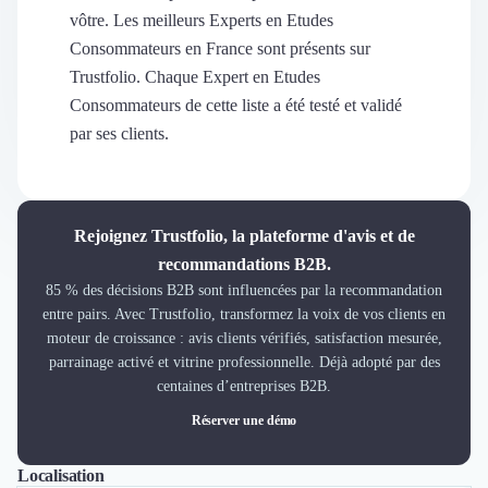
Découvrir
vôtre. Les meilleurs Experts en Etudes
Découvrir
Consommateurs en France sont présents sur
Découvrir
Trustfolio. Chaque Expert en Etudes
Découvrir le média
Consommateurs de cette liste a été testé et validé
Tarifs
par ses clients.
Demander une démo
Connexion
Cabinet de Recrutement
Intérim
Rejoignez Trustfolio, la plateforme d'avis et de
Formation
recommandations B2B.
Teambuilding
85 % des décisions B2B sont influencées par la recommandation
Marque Employeur
entre pairs. Avec Trustfolio, transformez la voix de vos clients en
Conseil en Management et Organisation
moteur de croissance : avis clients vérifiés, satisfaction mesurée,
Gestion paie
parrainage activé et vitrine professionnelle. Déjà adopté par des
Qualité de Vie au Travail (QVT)
centaines d’entreprises B2B.
Portage Salarial
Réserver une démo
Responsabilité Sociétale des Entreprises (RSE)
Marketplace de freelance
Localisation
Tout
Lyon
Paris
Coaching