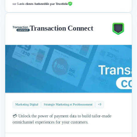
Nettoyage & Ménage
sur
5 avis clients Authentifiés par Trustfolio
Clubs & Réseaux Professionnels
Espaces de Coworking
Transaction Connect
Marketing Digital
Strategie Marketing et Positionnement
+9
💳 Unlock the power of payment data to build tailor-made
omnichannel experiences for your customers.