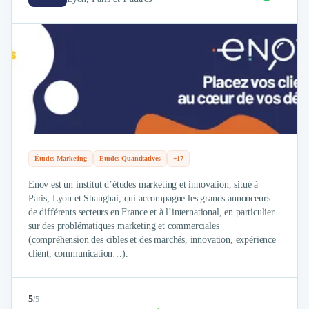
Design Industriel
Packaging & Emballages
Support Client
Téléphonie & Télécommunication
Chatbot
Maintenance et Infogérance
BI, Analytics & Big Data
Graphisme & Illustration
Recherche Utilisateur
Design Thinking
Études Marketing
Etudes Quantitatives
+17
Stratégie Digitale
Enov est un institut d’études marketing et innovation, situé à
Développement Logiciel
Paris, Lyon et Shanghai, qui accompagne les grands annonceurs
Création de Site Internet
de différents secteurs en France et à l’international, en particulier
Développement d'Application Mobile
sur des problématiques marketing et commerciales
(compréhension des cibles et des marchés, innovation, expérience
Développement E-commerce
client, communication…).
Direction Artistique
Cybersécurité
Logiciel E-Commerce
5
/
5