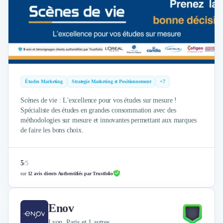
Externalisation Administrative
Direction Financière Externalisée (DAF)
Transactions Services
Restructuring
Droit Commercial
Droit du Travail
Propriété Intellectuelle (IP/IT)
Études Marketing
Strategie Marketing et Positionnement
+7
Banque
Gestion de trésorerie
Scènes de vie : L'excellence pour vos études sur mesure !
Spécialiste des études en grandes consommation avec des
Recouvrement
méthodologies sur mesure et innovantes permettant aux marques
Financement de matériel ou équipement
de faire les bons choix.
Due Diligence
Audit
Solutions de Paiement
5
/
5
Fiscalité
sur
12 avis clients Authentifiés par Trustfolio
UX & UI Design
Développement Web
Enov
Product Management
Internet of Things (IoT)
Lyon, Paris et 1 autres