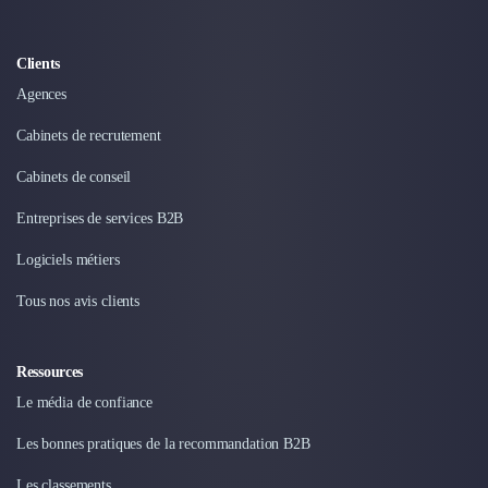
Intelligence Artificielle (IA)
Réalité Virtuelle (VR)
Bureaux d'Entreprise
Clients
Déménagement
Agences
Impression
Logistique
Cabinets de recrutement
Traduction
Cabinets de conseil
Traiteur & Restauration
Conception & Aménagement de Bureaux
Entreprises de services B2B
Sourcing et Imports
Logiciels métiers
Office Management
Développement à l'international
Tous nos avis clients
Accélérateurs et incubateurs
Autres
Réhabilitation et maintenance
Ressources
Gestion Immobilière
Le média de confiance
Logiciel PropTech
Courtage en Energie
Les bonnes pratiques de la recommandation B2B
Désinfection & décontamination
Les classements