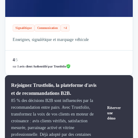
Brand Content
Publicité
Communication
Influence Marketing
Signalétique
Communication
+4
Veille commerciale
Photographie
Enseignes, signalétique et marquage véhicule
Salons
Études Marketing
Présentations PowerPoint
4
/
5
SMS Marketing
sur
1 avis client Authentifié par Trustfolio
Email Marketing
Data Marketing
Rejoignez Trustfolio, la plateforme d'avis
Logiciel Marketing
et de recommandations B2B.
Logiciel Commercial
85 % des décisions B2B sont influencées par la
Assurance
recommandation entre pairs. Avec Trustfolio,
Réserver
Expertise Comptable
une
transformez la voix de vos clients en moteur de
Subventions & Aides
démo
croissance : avis clients vérifiés, satisfaction
Levée de fonds
mesurée, parrainage activé et vitrine
Droit des Affaires
professionnelle. Déjà adopté par des centaines