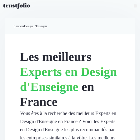
Pourquoi Trustfolio ?
Mesure de satisfaction
Services
Design d'Enseigne
Accueil
Collecte d'avis vérifiés B2B
Collecte d’avis Google
Import d'avis existants
Les meilleurs
Widgets d'avis
Partage d’avis multicanal
Experts en Design
Cas client
Vidéo de témoignage
d'Enseigne
en
Parrainage
Intent data
France
Révéler le réseau
Vitrine & média
Suivi du ROI
Vous êtes à la recherche des meilleurs Experts en
Voir tous nos avis clients
Design d'Enseigne en France ? Voici les Experts
Découvrir
en Design d'Enseigne les plus recommandés par
Découvrir
les entreprises similaires à la vôtre. Les meilleurs