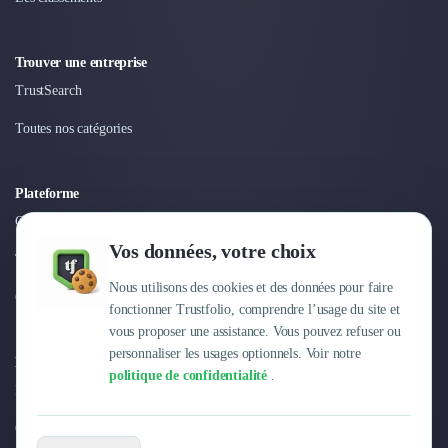
Nettoyage & Ménage
Clubs & Réseaux Professionnels
Espaces de Coworking
Trouver une entreprise
TrustSearch
Toutes nos catégories
Plateforme
Connexion
Vos données, votre choix
Tarifs
Nous utilisons des cookies et des données pour faire
Centre d'aide
fonctionner Trustfolio, comprendre l’usage du site et
vous proposer une assistance. Vous pouvez refuser ou
personnaliser les usages optionnels. Voir notre
Entreprise
politique de confidentialité
.
Pourquoi Trustfolio ?
Offres d'emploi