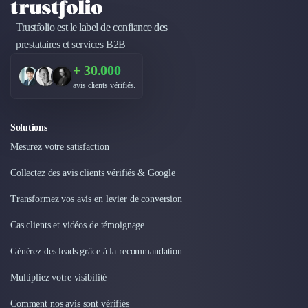
Design Industriel
Trustfolio est le label de confiance des
Packaging & Emballages
Support Client
prestataires et services B2B
Téléphonie & Télécommunication
+ 30.000
Chatbot
avis clients vérifiés.
Maintenance et Infogérance
BI, Analytics & Big Data
Graphisme & Illustration
Solutions
Recherche Utilisateur
Mesurez votre satisfaction
Design Thinking
Collectez des avis clients vérifiés & Google
Stratégie Digitale
Développement Logiciel
Transformez vos avis en levier de conversion
Création de Site Internet
Développement d'Application Mobile
Cas clients et vidéos de témoignage
Développement E-commerce
Générez des leads grâce à la recommandation
Direction Artistique
Cybersécurité
Multipliez votre visibilité
Logiciel E-Commerce
Comment nos avis sont vérifiés