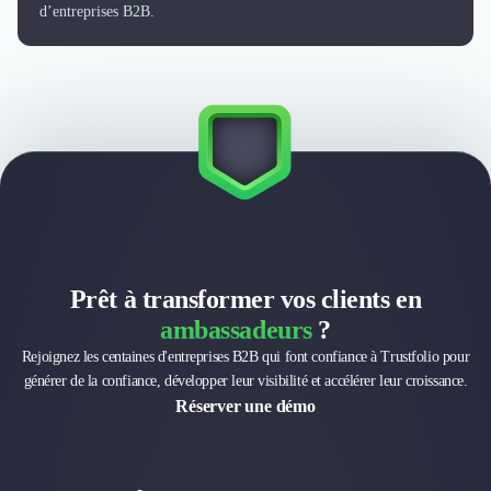
Externalisation Administrative
d’entreprises B2B.
Direction Financière Externalisée (DAF)
Transactions Services
Restructuring
Droit Commercial
Droit du Travail
Propriété Intellectuelle (IP/IT)
Banque
Gestion de trésorerie
Recouvrement
Financement de matériel ou équipement
Prêt à transformer vos clients en
Due Diligence
Audit
ambassadeurs
?
Solutions de Paiement
Rejoignez les centaines d'entreprises B2B qui font confiance à Trustfolio pour
Fiscalité
générer de la confiance, développer leur visibilité et accélérer leur croissance.
UX & UI Design
Réserver une démo
Développement Web
Product Management
Internet of Things (IoT)