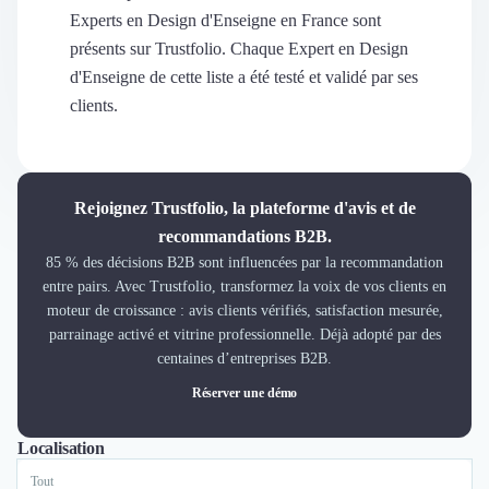
Découvrir
Experts en Design d'Enseigne en France sont
Découvrir
présents sur Trustfolio. Chaque Expert en Design
Découvrir
d'Enseigne de cette liste a été testé et validé par ses
Découvrir le média
clients.
Tarifs
Demander une démo
Connexion
Cabinet de Recrutement
Rejoignez Trustfolio, la plateforme d'avis et de
Intérim
recommandations B2B.
Formation
85 % des décisions B2B sont influencées par la recommandation
Teambuilding
entre pairs. Avec Trustfolio, transformez la voix de vos clients en
Marque Employeur
moteur de croissance : avis clients vérifiés, satisfaction mesurée,
Conseil en Management et Organisation
parrainage activé et vitrine professionnelle. Déjà adopté par des
Gestion paie
centaines d’entreprises B2B.
Qualité de Vie au Travail (QVT)
Réserver une démo
Portage Salarial
Responsabilité Sociétale des Entreprises (RSE)
Localisation
Tout
Paris
Marketplace de freelance
Coaching