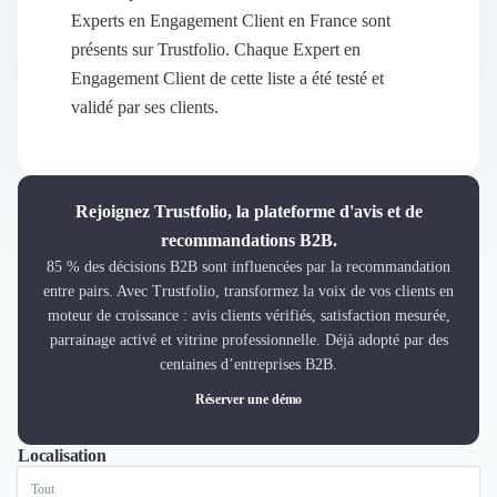
Découvrir
Experts en Engagement Client en France sont
Découvrir
présents sur Trustfolio. Chaque Expert en
Découvrir
Engagement Client de cette liste a été testé et
Découvrir le média
validé par ses clients.
Tarifs
Demander une démo
Connexion
Cabinet de Recrutement
Rejoignez Trustfolio, la plateforme d'avis et de
Intérim
recommandations B2B.
Formation
85 % des décisions B2B sont influencées par la recommandation
Teambuilding
entre pairs. Avec Trustfolio, transformez la voix de vos clients en
Marque Employeur
moteur de croissance : avis clients vérifiés, satisfaction mesurée,
Conseil en Management et Organisation
parrainage activé et vitrine professionnelle. Déjà adopté par des
Gestion paie
centaines d’entreprises B2B.
Qualité de Vie au Travail (QVT)
Réserver une démo
Portage Salarial
Responsabilité Sociétale des Entreprises (RSE)
Localisation
Tout
Lyon
Paris
Marketplace de freelance
Coaching