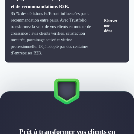
Design Industriel
et de recommandations B2B.
Packaging & Emballages
85 % des décisions B2B sont influencées par la
Support Client
recommandation entre pairs. Avec Trustfolio,
Réserver
une
Téléphonie & Télécommunication
transformez la voix de vos clients en moteur de
démo
Chatbot
croissance : avis clients vérifiés, satisfaction
mesurée, parrainage activé et vitrine
Maintenance et Infogérance
professionnelle. Déjà adopté par des centaines
BI, Analytics & Big Data
d’entreprises B2B.
Graphisme & Illustration
Recherche Utilisateur
Design Thinking
Stratégie Digitale
Développement Logiciel
Création de Site Internet
Développement d'Application Mobile
Développement E-commerce
Direction Artistique
Cybersécurité
Logiciel E-Commerce
Prêt à transformer vos clients en