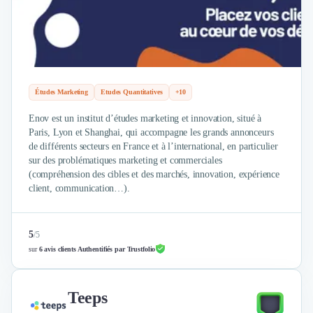
Brand Content
Publicité
Communication
Influence Marketing
Veille commerciale
Photographie
Études Marketing
Etudes Quantitatives
+10
Salons
Études Marketing
Enov est un institut d’études marketing et innovation, situé à
Paris, Lyon et Shanghai, qui accompagne les grands annonceurs
Présentations PowerPoint
de différents secteurs en France et à l’international, en particulier
SMS Marketing
sur des problématiques marketing et commerciales
Email Marketing
(compréhension des cibles et des marchés, innovation, expérience
Data Marketing
client, communication…).
Logiciel Marketing
Logiciel Commercial
Assurance
5
/
5
sur
6 avis clients Authentifiés par Trustfolio
Expertise Comptable
Subventions & Aides
Levée de fonds
Teeps
Droit des Affaires