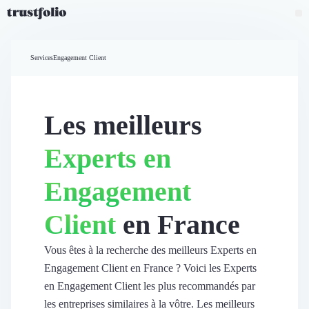
Pourquoi Trustfolio ?
Mesure de satisfaction
Services
Engagement Client
Accueil
Collecte d'avis vérifiés B2B
Collecte d’avis Google
Import d'avis existants
Les meilleurs
Widgets d'avis
Partage d’avis multicanal
Experts en
Cas client
Vidéo de témoignage
Engagement
Parrainage
Intent data
Client
en France
Révéler le réseau
Vitrine & média
Suivi du ROI
Vous êtes à la recherche des meilleurs Experts en
Voir tous nos avis clients
Engagement Client en France ? Voici les Experts
Découvrir
en Engagement Client les plus recommandés par
Découvrir
les entreprises similaires à la vôtre. Les meilleurs