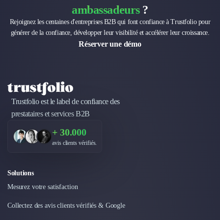
Intelligence Artificielle (IA)
ambassadeurs
?
Réalité Virtuelle (VR)
Rejoignez les centaines d'entreprises B2B qui font confiance à Trustfolio pour
Bureaux d'Entreprise
générer de la confiance, développer leur visibilité et accélérer leur croissance.
Déménagement
Réserver une démo
Impression
Logistique
Traduction
Traiteur & Restauration
Conception & Aménagement de Bureaux
Trustfolio est le label de confiance des
Sourcing et Imports
prestataires et services B2B
Office Management
Développement à l'international
+ 30.000
Accélérateurs et incubateurs
avis clients vérifiés.
Autres
Réhabilitation et maintenance
Solutions
Gestion Immobilière
Mesurez votre satisfaction
Logiciel PropTech
Courtage en Energie
Collectez des avis clients vérifiés & Google
Désinfection & décontamination