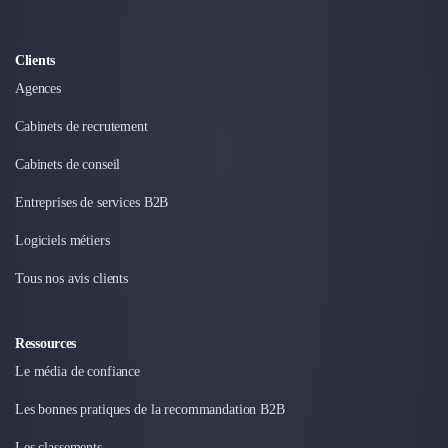
Intelligence Artificielle (IA)
Réalité Virtuelle (VR)
Bureaux d'Entreprise
Clients
Déménagement
Agences
Impression
Logistique
Cabinets de recrutement
Traduction
Cabinets de conseil
Traiteur & Restauration
Conception & Aménagement de Bureaux
Entreprises de services B2B
Sourcing et Imports
Office Management
Logiciels métiers
Développement à l'international
Tous nos avis clients
Accélérateurs et incubateurs
Autres
Réhabilitation et maintenance
Ressources
Gestion Immobilière
Le média de confiance
Logiciel PropTech
Courtage en Energie
Les bonnes pratiques de la recommandation B2B
Désinfection & décontamination
Les classements