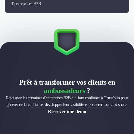
Externalisation Administrative
d’entreprises B2B.
Direction Financière Externalisée (DAF)
Transactions Services
Restructuring
Droit Commercial
Droit du Travail
Propriété Intellectuelle (IP/IT)
Banque
Gestion de trésorerie
Recouvrement
Financement de matériel ou équipement
Prêt à transformer vos clients en
Due Diligence
Audit
ambassadeurs
?
Solutions de Paiement
Rejoignez les centaines d'entreprises B2B qui font confiance à Trustfolio pour
Fiscalité
générer de la confiance, développer leur visibilité et accélérer leur croissance.
UX & UI Design
Réserver une démo
Développement Web
Product Management
Internet of Things (IoT)