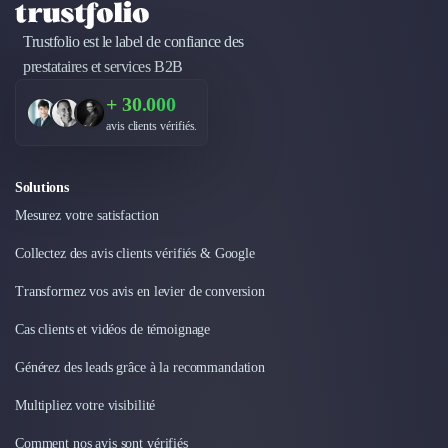
Design Industriel
Packaging & Emballages
Trustfolio est le label de confiance des
Support Client
prestataires et services B2B
Téléphonie & Télécommunication
+ 30.000
Chatbot
avis clients vérifiés.
Maintenance et Infogérance
BI, Analytics & Big Data
Graphisme & Illustration
Solutions
Recherche Utilisateur
Mesurez votre satisfaction
Design Thinking
Collectez des avis clients vérifiés & Google
Stratégie Digitale
Développement Logiciel
Transformez vos avis en levier de conversion
Création de Site Internet
Développement d'Application Mobile
Cas clients et vidéos de témoignage
Développement E-commerce
Générez des leads grâce à la recommandation
Direction Artistique
Cybersécurité
Multipliez votre visibilité
Logiciel E-Commerce
Comment nos avis sont vérifiés