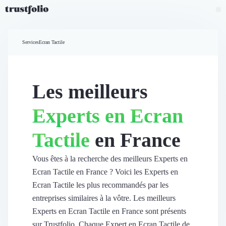
Pourquoi Trustfolio ?
Mesure de satisfaction
Services
Ecran Tactile
Accueil
Collecte d'avis vérifiés B2B
Collecte d’avis Google
Import d'avis existants
Les meilleurs
Widgets d'avis
Partage d’avis multicanal
Experts en Ecran
Cas client
Vidéo de témoignage
Tactile
en France
Parrainage
Intent data
Révéler le réseau
Vous êtes à la recherche des meilleurs Experts en
Vitrine & média
Ecran Tactile en France ? Voici les Experts en
Suivi du ROI
Ecran Tactile les plus recommandés par les
Voir tous nos avis clients
entreprises similaires à la vôtre. Les meilleurs
Découvrir
Experts en Ecran Tactile en France sont présents
Découvrir
sur Trustfolio. Chaque Expert en Ecran Tactile de