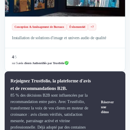
Brand Content
Publicité
Communication
Influence Marketing
Conception & Aménagement de Bureaux
Événementiel
+7
Veille commerciale
Photographie
Installation de solutions d'image et univers audio de qualité
Salons
Études Marketing
Présentations PowerPoint
4
/
5
SMS Marketing
sur
5 avis clients Authentifiés par Trustfolio
Email Marketing
Data Marketing
Rejoignez Trustfolio, la plateforme d'avis
Logiciel Marketing
et de recommandations B2B.
Logiciel Commercial
85 % des décisions B2B sont influencées par la
Assurance
recommandation entre pairs. Avec Trustfolio,
Réserver
Expertise Comptable
une
transformez la voix de vos clients en moteur de
Subventions & Aides
démo
croissance : avis clients vérifiés, satisfaction
Levée de fonds
mesurée, parrainage activé et vitrine
Droit des Affaires
professionnelle. Déjà adopté par des centaines