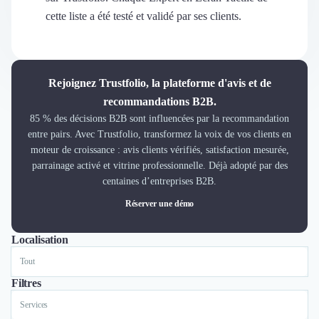
Découvrir
cette liste a été testé et validé par ses clients.
Découvrir
Découvrir
Découvrir le média
Tarifs
Rejoignez Trustfolio, la plateforme d'avis et de
Demander une démo
recommandations B2B.
Connexion
85 % des décisions B2B sont influencées par la recommandation
Cabinet de Recrutement
entre pairs. Avec Trustfolio, transformez la voix de vos clients en
Intérim
moteur de croissance : avis clients vérifiés, satisfaction mesurée,
Formation
parrainage activé et vitrine professionnelle. Déjà adopté par des
Teambuilding
centaines d’entreprises B2B.
Marque Employeur
Réserver une démo
Conseil en Management et Organisation
Gestion paie
Localisation
Tout
Qualité de Vie au Travail (QVT)
Portage Salarial
Responsabilité Sociétale des Entreprises (RSE)
Filtres
Marketplace de freelance
Services
Coaching