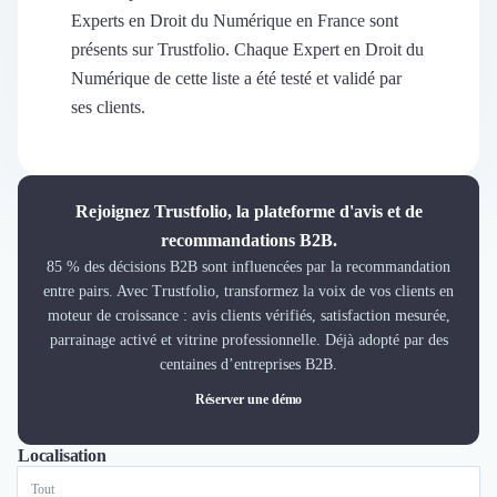
Découvrir
Experts en Droit du Numérique en France sont
Découvrir
présents sur Trustfolio. Chaque Expert en Droit du
Découvrir
Numérique de cette liste a été testé et validé par
Découvrir le média
ses clients.
Tarifs
Demander une démo
Connexion
Cabinet de Recrutement
Rejoignez Trustfolio, la plateforme d'avis et de
Intérim
recommandations B2B.
Formation
85 % des décisions B2B sont influencées par la recommandation
Teambuilding
entre pairs. Avec Trustfolio, transformez la voix de vos clients en
Marque Employeur
moteur de croissance : avis clients vérifiés, satisfaction mesurée,
Conseil en Management et Organisation
parrainage activé et vitrine professionnelle. Déjà adopté par des
Gestion paie
centaines d’entreprises B2B.
Qualité de Vie au Travail (QVT)
Réserver une démo
Portage Salarial
Responsabilité Sociétale des Entreprises (RSE)
Localisation
Tout
Lyon
Paris
Nantes
Marseille
Lille
Marketplace de freelance
Coaching