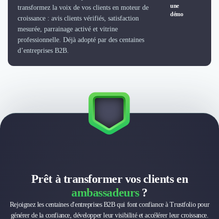
Intelligence Artificielle (IA)
une
transformez la voix de vos clients en moteur de
Réalité Virtuelle (VR)
démo
croissance : avis clients vérifiés, satisfaction
Bureaux d'Entreprise
mesurée, parrainage activé et vitrine
Déménagement
professionnelle. Déjà adopté par des centaines
Impression
d’entreprises B2B.
Logistique
Traduction
Traiteur & Restauration
Conception & Aménagement de Bureaux
Sourcing et Imports
Office Management
Développement à l'international
Accélérateurs et incubateurs
Autres
Réhabilitation et maintenance
Gestion Immobilière
Prêt à transformer vos clients en
Logiciel PropTech
ambassadeurs
?
Courtage en Energie
Rejoignez les centaines d'entreprises B2B qui font confiance à Trustfolio pour
Désinfection & décontamination
générer de la confiance, développer leur visibilité et accélérer leur croissance.