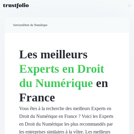
Pourquoi Trustfolio ?
Mesure de satisfaction
Services
Droit du Numérique
Accueil
Collecte d'avis vérifiés B2B
Collecte d’avis Google
Import d'avis existants
Les meilleurs
Widgets d'avis
Partage d’avis multicanal
Experts en Droit
Cas client
Vidéo de témoignage
du Numérique
en
Parrainage
Intent data
France
Révéler le réseau
Vitrine & média
Suivi du ROI
Vous êtes à la recherche des meilleurs Experts en
Voir tous nos avis clients
Droit du Numérique en France ? Voici les Experts
Découvrir
en Droit du Numérique les plus recommandés par
Découvrir
les entreprises similaires à la vôtre. Les meilleurs