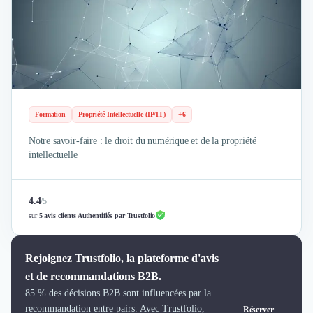
Design Industriel
Packaging & Emballages
Support Client
Téléphonie & Télécommunication
Chatbot
Maintenance et Infogérance
BI, Analytics & Big Data
Formation
Propriété Intellectuelle (IP/IT)
+6
Graphisme & Illustration
Notre savoir-faire : le droit du numérique et de la propriété
Recherche Utilisateur
intellectuelle
Design Thinking
Stratégie Digitale
Développement Logiciel
4.4
/
5
Création de Site Internet
sur
5 avis clients Authentifiés par Trustfolio
Développement d'Application Mobile
Développement E-commerce
Rejoignez Trustfolio, la plateforme d'avis
Direction Artistique
et de recommandations B2B.
Cybersécurité
85 % des décisions B2B sont influencées par la
Logiciel E-Commerce
recommandation entre pairs. Avec Trustfolio,
Réserver