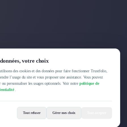
Entreprise
données, votre choix
Pourquoi Trustfolio ?
tilisons des cookies et des données pour faire fonctionner Trustfolio,
ndre l’usage du site et vous proposer une assistance. Vous pouvez
Offres d'emploi
r ou personnaliser les usages optionnels. Voir notre
politique de
entialité
.
Tout refuser
Gérer mes choix
Tout accepter
Mentions légales
Conditions Générales
Données personnelles