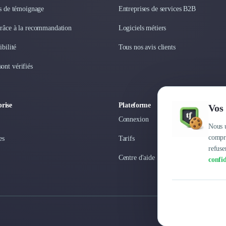
os de témoignage
Entreprises de services B2B
grâce à la recommandation
Logiciels métiers
ibilité
Tous nos avis clients
ont vérifiés
rise
Plateforme
Vos 
Connexion
Nous u
compre
es
Tarifs
refuse
Centre d'aide
confid