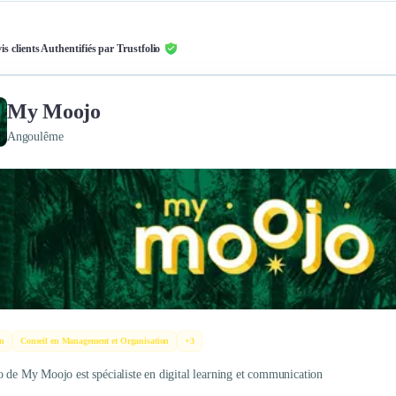
is clients Authentifiés par Trustfolio
My Moojo
Angoulême
n
Conseil en Management et Organisation
+3
o de My Moojo est spécialiste en digital learning et communication