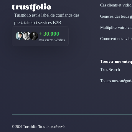
Logiciel E-Commerce
Cas clients et vidé
Intelligence Artificielle (IA)
Trustfolio est le label de confiance des
Réalité Virtuelle (VR)
Générez des leads 
prestataires et services B2B
Bureaux d'Entreprise
Multipliez votre vis
Déménagement
+ 30.000
Impression
Comment nos avis s
avis clients vérifiés.
Logistique
Traduction
Traiteur & Restauration
Trouver une entrep
Conception & Aménagement de Bureaux
TrustSearch
Sourcing et Imports
Office Management
Toutes nos catégori
Développement à l'international
Accélérateurs et incubateurs
Autres
Réhabilitation et maintenance
Gestion Immobilière
Logiciel PropTech
© 2026 Trustfolio. Tous droits réservés.
Courtage en Energie