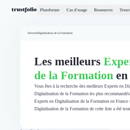
Plateforme
Cas d'usage
Ressources
Trouv
Pourquoi Trustfolio ?
Mesure de satisfaction
Services
Digitalisation de la Formation
Accueil
Collecte d'avis vérifiés B2B
Collecte d’avis Google
Import d'avis existants
Les meilleurs
Exper
Widgets d'avis
Partage d’avis multicanal
de la Formation
en
Cas client
Vidéo de témoignage
Parrainage
Vous êtes à la recherche des meilleurs Experts en Di
Intent data
Digitalisation de la Formation les plus recommandés p
Révéler le réseau
Experts en Digitalisation de la Formation en France 
Vitrine & média
Digitalisation de la Formation de cette liste a été testé
Suivi du ROI
Voir tous nos avis clients
Découvrir