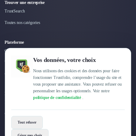
Nettoyage & Ménage
Trouver une entreprise
Clubs & Réseaux Professionnels
TrustSearch
Espaces de Coworking
Toutes nos catégories
Plateforme
Connexion
Vos données, votre choix
Tarifs
Nous utilisons des cookies et des données pour faire
Centre d'aide
fonctionner Trustfolio, comprendre l’usage du site et
vous proposer une assistance. Vous pouvez refuser ou
personnaliser les usages optionnels. Voir notre
Entreprise
politique de confidentialité
.
Pourquoi Trustfolio ?
Offres d'emploi
Tout refuser
Gérer mes choix