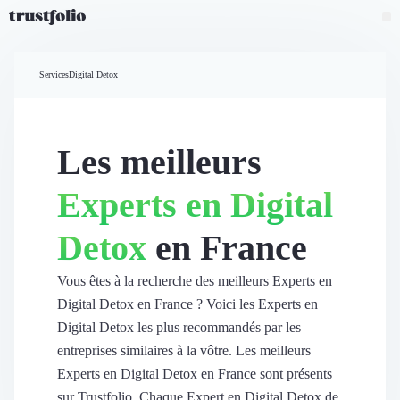
Pourquoi Trustfolio ?
Mesure de satisfaction
Services
Digital Detox
Accueil
Collecte d'avis vérifiés B2B
Collecte d’avis Google
Import d'avis existants
Les meilleurs
Widgets d'avis
Partage d’avis multicanal
Experts en Digital
Cas client
Vidéo de témoignage
Detox
en France
Parrainage
Intent data
Révéler le réseau
Vous êtes à la recherche des meilleurs Experts en
Vitrine & média
Digital Detox en France ? Voici les Experts en
Suivi du ROI
Digital Detox les plus recommandés par les
Voir tous nos avis clients
entreprises similaires à la vôtre. Les meilleurs
Découvrir
Experts en Digital Detox en France sont présents
Découvrir
sur Trustfolio. Chaque Expert en Digital Detox de