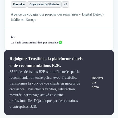
Brand Content
Formation
Organisation de Séminaire
+2
Publicité
Communication
Agence de voyages qui propose des séminaires « Digital Detox »
Influence Marketing
inédits en Europe
Veille commerciale
Photographie
4
/
5
Salons
sur
4 avis clients Authentifiés par Trustfolio
Études Marketing
Présentations PowerPoint
SMS Marketing
Rejoignez Trustfolio, la plateforme d'avis
Email Marketing
et de recommandations B2B.
Data Marketing
85 % des décisions B2B sont influencées par la
Logiciel Marketing
recommandation entre pairs. Avec Trustfolio,
Réserver
Logiciel Commercial
une
transformez la voix de vos clients en moteur de
démo
Assurance
croissance : avis clients vérifiés, satisfaction
Expertise Comptable
mesurée, parrainage activé et vitrine
professionnelle. Déjà adopté par des centaines
Subventions & Aides
d’entreprises B2B.
Levée de fonds
Droit des Affaires