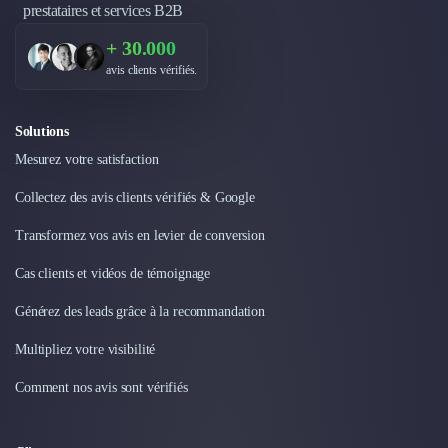
prestataires et services B2B
Design Industriel
Packaging & Emballages
+ 30.000
Support Client
avis clients vérifiés.
Téléphonie & Télécommunication
Chatbot
Solutions
Maintenance et Infogérance
BI, Analytics & Big Data
Mesurez votre satisfaction
Graphisme & Illustration
Collectez des avis clients vérifiés & Google
Recherche Utilisateur
Design Thinking
Transformez vos avis en levier de conversion
Stratégie Digitale
Cas clients et vidéos de témoignage
Développement Logiciel
Création de Site Internet
Générez des leads grâce à la recommandation
Développement d'Application Mobile
Multipliez votre visibilité
Développement E-commerce
Direction Artistique
Comment nos avis sont vérifiés
Cybersécurité
Logiciel E-Commerce