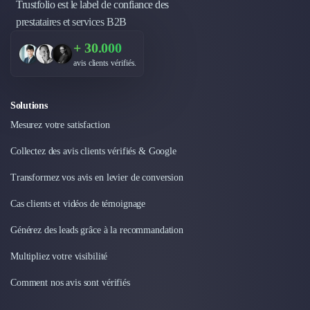
Trustfolio est le label de confiance des
Design Industriel
prestataires et services B2B
Packaging & Emballages
Support Client
+ 30.000
Téléphonie & Télécommunication
avis clients vérifiés.
Chatbot
Maintenance et Infogérance
Solutions
BI, Analytics & Big Data
Mesurez votre satisfaction
Graphisme & Illustration
Recherche Utilisateur
Collectez des avis clients vérifiés & Google
Design Thinking
Stratégie Digitale
Transformez vos avis en levier de conversion
Développement Logiciel
Cas clients et vidéos de témoignage
Création de Site Internet
Développement d'Application Mobile
Générez des leads grâce à la recommandation
Développement E-commerce
Multipliez votre visibilité
Direction Artistique
Cybersécurité
Comment nos avis sont vérifiés
Logiciel E-Commerce