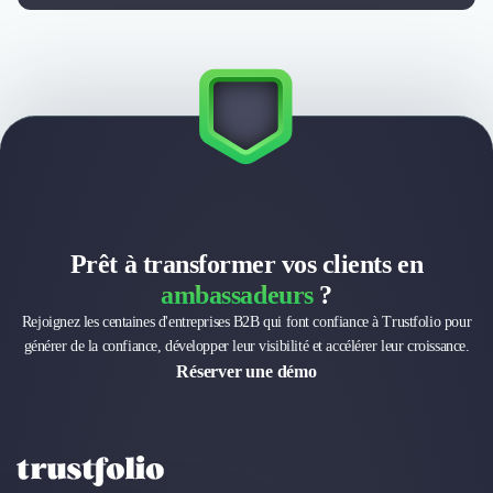
Externalisation Administrative
Direction Financière Externalisée (DAF)
Transactions Services
Restructuring
Droit Commercial
Droit du Travail
Propriété Intellectuelle (IP/IT)
Banque
Gestion de trésorerie
Recouvrement
Prêt à transformer vos clients en
Financement de matériel ou équipement
ambassadeurs
?
Due Diligence
Rejoignez les centaines d'entreprises B2B qui font confiance à Trustfolio pour
Audit
générer de la confiance, développer leur visibilité et accélérer leur croissance.
Solutions de Paiement
Réserver une démo
Fiscalité
UX & UI Design
Développement Web
Product Management
Internet of Things (IoT)