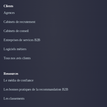
Intelligence Artificielle (IA)
Réalité Virtuelle (VR)
Clients
Bureaux d'Entreprise
Agences
Déménagement
Cabinets de recrutement
Impression
Logistique
Cabinets de conseil
Traduction
Traiteur & Restauration
Entreprises de services B2B
Conception & Aménagement de Bureaux
Logiciels métiers
Sourcing et Imports
Office Management
Tous nos avis clients
Développement à l'international
Accélérateurs et incubateurs
Ressources
Autres
Réhabilitation et maintenance
Le média de confiance
Gestion Immobilière
Les bonnes pratiques de la recommandation B2B
Logiciel PropTech
Courtage en Energie
Les classements
Désinfection & décontamination