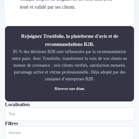
Découvrir
testé et validé par ses clients.
Découvrir
Découvrir
Découvrir le média
Tarifs
Rejoignez Trustfolio, la plateforme d'avis et de
Demander une démo
recommandations B2B.
Connexion
85 % des décisions B2B sont influencées par la recommandation
Cabinet de Recrutement
entre pairs. Avec Trustfolio, transformez la voix de vos clients en
Intérim
moteur de croissance : avis clients vérifiés, satisfaction mesurée,
Formation
parrainage activé et vitrine professionnelle. Déjà adopté par des
Teambuilding
centaines d’entreprises B2B.
Marque Employeur
Réserver une démo
Conseil en Management et Organisation
Gestion paie
Localisation
Tout
Paris
Qualité de Vie au Travail (QVT)
Portage Salarial
Responsabilité Sociétale des Entreprises (RSE)
Filtres
Marketplace de freelance
Services
Coaching