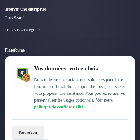
Nettoyage & Ménage
Trouver une entreprise
Clubs & Réseaux Professionnels
Espaces de Coworking
TrustSearch
Toutes nos catégories
Plateforme
Connexion
Vos données, votre choix
Tarifs
Nous utilisons des cookies et des données pour faire
Centre d'aide
fonctionner Trustfolio, comprendre l’usage du site et
vous proposer une assistance. Vous pouvez refuser ou
personnaliser les usages optionnels. Voir notre
Entreprise
politique de confidentialité
.
Pourquoi Trustfolio ?
Offres d'emploi
Tout refuser