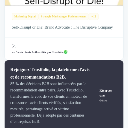
Brand Content
Publicité
Communication
Marketing Digital
Strategie Marketing et Positionnement
+12
Influence Marketing
Veille commerciale
Self-Disrupt or Die! Brand Advocate : The Disruptive Company
Photographie
Salons
5
/
5
Études Marketing
sur
5 avis clients Authentifiés par Trustfolio
Présentations PowerPoint
SMS Marketing
Email Marketing
Rejoignez Trustfolio, la plateforme d'avis
Data Marketing
et de recommandations B2B.
Logiciel Marketing
85 % des décisions B2B sont influencées par la
Logiciel Commercial
recommandation entre pairs. Avec Trustfolio,
Réserver
une
Assurance
transformez la voix de vos clients en moteur de
démo
Expertise Comptable
croissance : avis clients vérifiés, satisfaction
mesurée, parrainage activé et vitrine
Subventions & Aides
professionnelle. Déjà adopté par des centaines
Levée de fonds
d’entreprises B2B.
Droit des Affaires