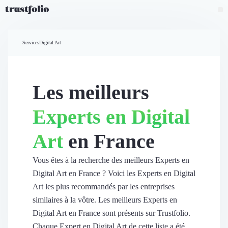
Pourquoi Trustfolio ?
Mesure de satisfaction
Services
Digital Art
Accueil
Collecte d'avis vérifiés B2B
Collecte d’avis Google
Import d'avis existants
Les meilleurs
Widgets d'avis
Partage d’avis multicanal
Experts en Digital
Cas client
Vidéo de témoignage
Art
en France
Parrainage
Intent data
Révéler le réseau
Vous êtes à la recherche des meilleurs Experts en
Vitrine & média
Digital Art en France ? Voici les Experts en Digital
Suivi du ROI
Art les plus recommandés par les entreprises
Voir tous nos avis clients
similaires à la vôtre. Les meilleurs Experts en
Découvrir
Digital Art en France sont présents sur Trustfolio.
Découvrir
Chaque Expert en Digital Art de cette liste a été