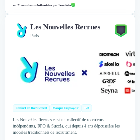
Design Industriel
sur
26 avis clients Authentifiés par Trustfolio
Packaging & Emballages
Support Client
Les Nouvelles Recrues
Téléphonie & Télécommunication
Chatbot
Paris
Maintenance et Infogérance
BI, Analytics & Big Data
Graphisme & Illustration
Recherche Utilisateur
Design Thinking
Stratégie Digitale
Développement Logiciel
Création de Site Internet
Développement d'Application Mobile
Cabinet de Recrutement
Marque Employeur
+28
Développement E-commerce
Direction Artistique
Les Nouvelles Recrues c'est un collectif de recruteurs
Cybersécurité
indépendants, RPO & Succès, qui depuis 4 ans dépoussière les
Logiciel E-Commerce
modèles traditionnels de recrutement.