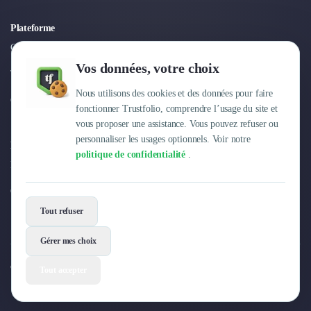
Plateforme
Connexion
Vos données, votre choix
Tarifs
Nous utilisons des cookies et des données pour faire
Centre d'aide
fonctionner Trustfolio, comprendre l’usage du site et
vous proposer une assistance. Vous pouvez refuser ou
personnaliser les usages optionnels. Voir notre
Entreprise
politique de confidentialité
.
Pourquoi Trustfolio ?
Offres d'emploi
Tout refuser
Gérer mes choix
© 2026 Trustfolio. Tous droits réservés.
Tout accepter
Mentions légales
Conditions Générales
Données personnelles