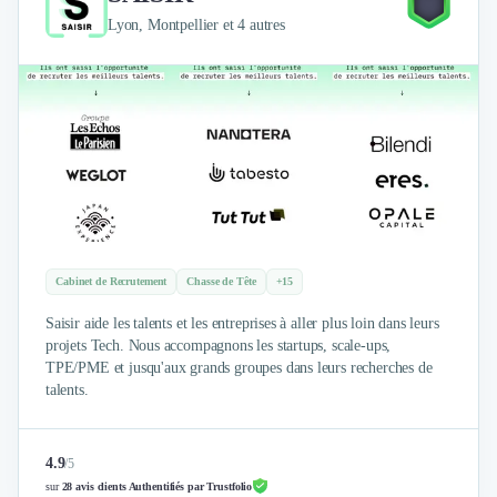
Brand Content
Lyon, Montpellier et 4 autres
Publicité
Communication
Influence Marketing
Veille commerciale
Photographie
Salons
Études Marketing
Présentations PowerPoint
SMS Marketing
Email Marketing
Cabinet de Recrutement
Chasse de Tête
+15
Data Marketing
Logiciel Marketing
Saisir aide les talents et les entreprises à aller plus loin dans leurs
Logiciel Commercial
projets Tech. Nous accompagnons les startups, scale-ups,
TPE/PME et jusqu'aux grands groupes dans leurs recherches de
Assurance
talents.
Expertise Comptable
Subventions & Aides
Levée de fonds
4.9
/
5
Droit des Affaires
sur
28 avis clients Authentifiés par Trustfolio