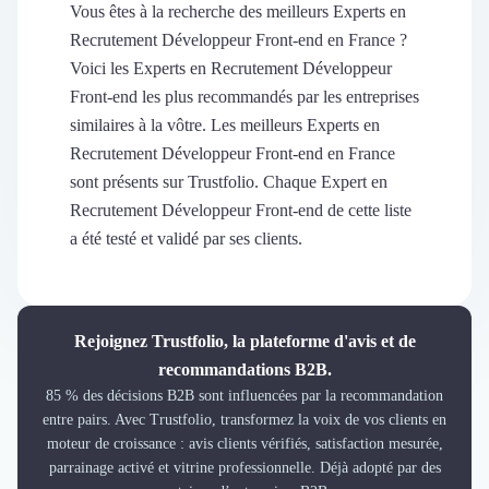
Découvrir
Vous êtes à la recherche des meilleurs Experts en
Découvrir
Recrutement Développeur Front-end en France ?
Découvrir
Voici les Experts en Recrutement Développeur
Découvrir le média
Front-end les plus recommandés par les entreprises
Tarifs
similaires à la vôtre. Les meilleurs Experts en
Demander une démo
Recrutement Développeur Front-end en France
Connexion
sont présents sur Trustfolio. Chaque Expert en
Cabinet de Recrutement
Recrutement Développeur Front-end de cette liste
Intérim
a été testé et validé par ses clients.
Formation
Teambuilding
Marque Employeur
Conseil en Management et Organisation
Rejoignez Trustfolio, la plateforme d'avis et de
Gestion paie
recommandations B2B.
Qualité de Vie au Travail (QVT)
85 % des décisions B2B sont influencées par la recommandation
Portage Salarial
entre pairs. Avec Trustfolio, transformez la voix de vos clients en
Responsabilité Sociétale des Entreprises (RSE)
moteur de croissance : avis clients vérifiés, satisfaction mesurée,
Marketplace de freelance
parrainage activé et vitrine professionnelle. Déjà adopté par des
Coaching