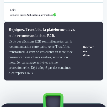
Intelligence Artificielle (IA)
Réalité Virtuelle (VR)
4.9
/
5
Bureaux d'Entreprise
sur
5 avis clients Authentifiés par Trustfolio
Déménagement
Impression
Logistique
Rejoignez Trustfolio, la plateforme d'avis
Traduction
et de recommandations B2B.
Traiteur & Restauration
85 % des décisions B2B sont influencées par la
Conception & Aménagement de Bureaux
recommandation entre pairs. Avec Trustfolio,
Réserver
une
Sourcing et Imports
transformez la voix de vos clients en moteur de
démo
Office Management
croissance : avis clients vérifiés, satisfaction
mesurée, parrainage activé et vitrine
Développement à l'international
professionnelle. Déjà adopté par des centaines
Accélérateurs et incubateurs
d’entreprises B2B.
Autres
Réhabilitation et maintenance
Gestion Immobilière
Logiciel PropTech
Courtage en Energie
Désinfection & décontamination