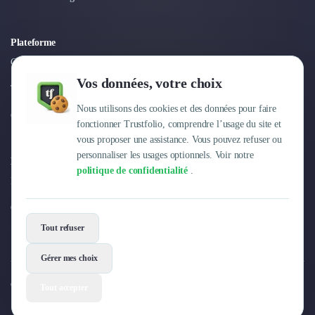
Plateforme
Connexion
Vos données, votre choix
Tarifs
Nous utilisons des cookies et des données pour faire
Centre d'aide
fonctionner Trustfolio, comprendre l’usage du site et
vous proposer une assistance. Vous pouvez refuser ou
personnaliser les usages optionnels. Voir notre
Entreprise
politique de confidentialité
.
Pourquoi Trustfolio ?
Offres d'emploi
Tout refuser
Gérer mes choix
© 2026 Trustfolio. Tous droits réservés.
Tout accepter
Mentions légales
Conditions Générales
Données personnelles