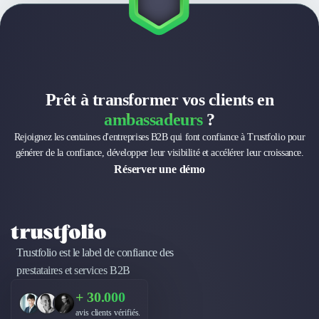
Nettoyage & Ménage
Clubs & Réseaux Professionnels
Espaces de Coworking
Prêt à transformer vos clients en
ambassadeurs
?
Rejoignez les centaines d'entreprises B2B qui font confiance à Trustfolio pour
générer de la confiance, développer leur visibilité et accélérer leur croissance.
Réserver une démo
Trustfolio est le label de confiance des
prestataires et services B2B
+ 30.000
avis clients vérifiés.