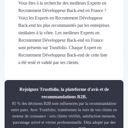
Découvrir
Vous êtes à la recherche des meilleurs Experts en
Découvrir
Recrutement Développeur Back-end en France ?
Découvrir
Voici les Experts en Recrutement Développeur
Découvrir le média
Back-end les plus recommandés par les entreprises
Tarifs
similaires à la vôtre. Les meilleurs Experts en
Demander une démo
Recrutement Développeur Back-end en France
Connexion
sont présents sur Trustfolio. Chaque Expert en
Cabinet de Recrutement
Recrutement Développeur Back-end de cette liste
Intérim
a été testé et validé par ses clients.
Formation
Teambuilding
Marque Employeur
Conseil en Management et Organisation
Rejoignez Trustfolio, la plateforme d'avis et de
Gestion paie
recommandations B2B.
Qualité de Vie au Travail (QVT)
85 % des décisions B2B sont influencées par la recommandation
Portage Salarial
entre pairs. Avec Trustfolio, transformez la voix de vos clients en
Responsabilité Sociétale des Entreprises (RSE)
moteur de croissance : avis clients vérifiés, satisfaction mesurée,
Marketplace de freelance
parrainage activé et vitrine professionnelle. Déjà adopté par des
Coaching