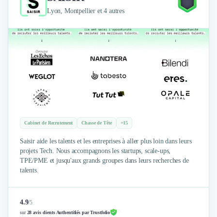
Brand Content
Lyon, Montpellier et 4 autres
Publicité
Communication
Influence Marketing
Veille commerciale
Photographie
Salons
Études Marketing
Présentations PowerPoint
SMS Marketing
Email Marketing
Cabinet de Recrutement
Chasse de Tête
+15
Data Marketing
Logiciel Marketing
Saisir aide les talents et les entreprises à aller plus loin dans leurs
Logiciel Commercial
projets Tech. Nous accompagnons les startups, scale-ups,
TPE/PME et jusqu'aux grands groupes dans leurs recherches de
Assurance
talents.
Expertise Comptable
Subventions & Aides
Levée de fonds
4.9
/
5
Droit des Affaires
sur
28 avis clients Authentifiés par Trustfolio