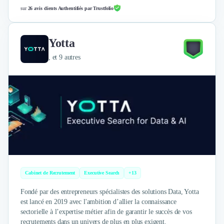
Design Industriel
sur
26 avis clients Authentifiés par Trustfolio
Packaging & Emballages
Support Client
Yotta
Téléphonie & Télécommunication
Chatbot
, et 9 autres
Maintenance et Infogérance
BI, Analytics & Big Data
Graphisme & Illustration
Recherche Utilisateur
Design Thinking
Stratégie Digitale
Développement Logiciel
Création de Site Internet
Développement d'Application Mobile
Cabinet de Recrutement
Executive Search
+13
Développement E-commerce
Direction Artistique
Fondé par des entrepreneurs spécialistes des solutions Data, Yotta
Cybersécurité
est lancé en 2019 avec l'ambition d’allier la connaissance
Logiciel E-Commerce
sectorielle à l’expertise métier afin de garantir le succès de vos
recrutements dans un univers de plus en plus exigent.