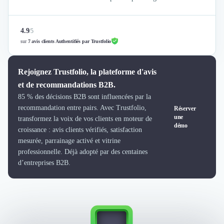
Intelligence Artificielle (IA)
Réalité Virtuelle (VR)
Bureaux d'Entreprise
4.9
/
5
Déménagement
sur
7 avis clients Authentifiés par Trustfolio
Impression
Logistique
Rejoignez Trustfolio, la plateforme d'avis
Traduction
Traiteur & Restauration
et de recommandations B2B.
Conception & Aménagement de Bureaux
85 % des décisions B2B sont influencées par la
Sourcing et Imports
recommandation entre pairs. Avec Trustfolio,
Réserver
une
transformez la voix de vos clients en moteur de
Office Management
démo
croissance : avis clients vérifiés, satisfaction
Développement à l'international
mesurée, parrainage activé et vitrine
Accélérateurs et incubateurs
professionnelle. Déjà adopté par des centaines
Autres
d’entreprises B2B.
Réhabilitation et maintenance
Gestion Immobilière
Logiciel PropTech
Courtage en Energie
Désinfection & décontamination