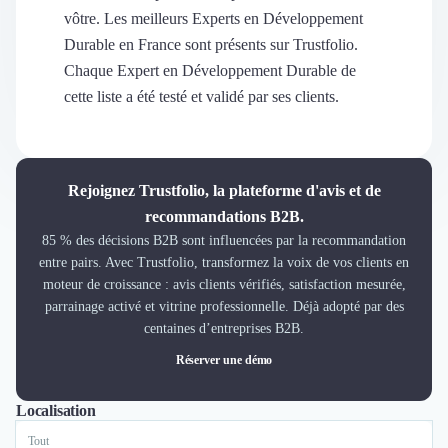
Découvrir
vôtre. Les meilleurs Experts en Développement
Découvrir
Durable en France sont présents sur Trustfolio.
Découvrir
Chaque Expert en Développement Durable de
Découvrir le média
cette liste a été testé et validé par ses clients.
Tarifs
Demander une démo
Connexion
Cabinet de Recrutement
Rejoignez Trustfolio, la plateforme d'avis et de
Intérim
recommandations B2B.
Formation
85 % des décisions B2B sont influencées par la recommandation
Teambuilding
entre pairs. Avec Trustfolio, transformez la voix de vos clients en
Marque Employeur
moteur de croissance : avis clients vérifiés, satisfaction mesurée,
Conseil en Management et Organisation
parrainage activé et vitrine professionnelle. Déjà adopté par des
Gestion paie
centaines d’entreprises B2B.
Qualité de Vie au Travail (QVT)
Réserver une démo
Portage Salarial
Responsabilité Sociétale des Entreprises (RSE)
Localisation
Tout
Paris
Bordeaux
Marketplace de freelance
Coaching