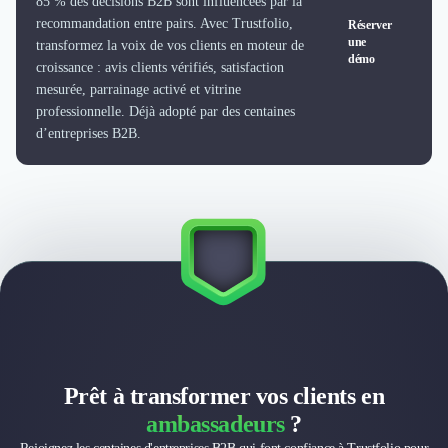
85 % des décisions B2B sont influencées par la
Nettoyage & Ménage
recommandation entre pairs. Avec Trustfolio,
Réserver
Clubs & Réseaux Professionnels
une
transformez la voix de vos clients en moteur de
Espaces de Coworking
démo
croissance : avis clients vérifiés, satisfaction
mesurée, parrainage activé et vitrine
professionnelle. Déjà adopté par des centaines
d’entreprises B2B.
Prêt à transformer vos clients en
ambassadeurs
?