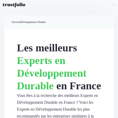
Pourquoi Trustfolio ?
Mesure de satisfaction
Services
Développement Durable
Accueil
Collecte d'avis vérifiés B2B
Collecte d’avis Google
Import d'avis existants
Les meilleurs
Widgets d'avis
Partage d’avis multicanal
Experts en
Cas client
Vidéo de témoignage
Développement
Parrainage
Intent data
Durable
en France
Révéler le réseau
Vitrine & média
Suivi du ROI
Vous êtes à la recherche des meilleurs Experts en
Voir tous nos avis clients
Développement Durable en France ? Voici les
Découvrir
Experts en Développement Durable les plus
Découvrir
recommandés par les entreprises similaires à la