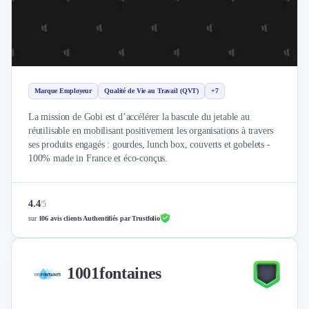
Brand Content
Publicité
Communication
Influence Marketing
Veille commerciale
Photographie
Marque Employeur
Qualité de Vie au Travail (QVT)
+7
Salons
Études Marketing
La mission de Gobi est d’accélérer la bascule du jetable au
réutilisable en mobilisant positivement les organisations à travers
Présentations PowerPoint
ses produits engagés : gourdes, lunch box, couverts et gobelets -
SMS Marketing
100% made in France et éco-conçus.
Email Marketing
Data Marketing
Logiciel Marketing
4.4
/
5
Logiciel Commercial
sur
106 avis clients Authentifiés par Trustfolio
Assurance
Expertise Comptable
Subventions & Aides
1001fontaines
Levée de fonds
Droit des Affaires