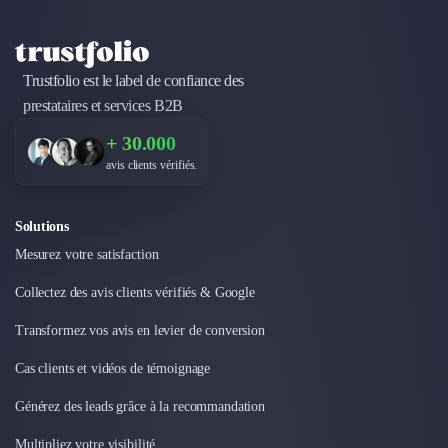
Design Industriel
Packaging & Emballages
Support Client
Trustfolio est le label de confiance des
Téléphonie & Télécommunication
prestataires et services B2B
Chatbot
Maintenance et Infogérance
+ 30.000
BI, Analytics & Big Data
avis clients vérifiés.
Graphisme & Illustration
Recherche Utilisateur
Solutions
Design Thinking
Mesurez votre satisfaction
Stratégie Digitale
Développement Logiciel
Collectez des avis clients vérifiés & Google
Création de Site Internet
Développement d'Application Mobile
Transformez vos avis en levier de conversion
Développement E-commerce
Cas clients et vidéos de témoignage
Direction Artistique
Cybersécurité
Générez des leads grâce à la recommandation
Logiciel E-Commerce
Multipliez votre visibilité