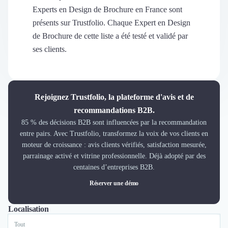
Découvrir
Experts en Design de Brochure en France sont
Découvrir
présents sur Trustfolio. Chaque Expert en Design
Découvrir
de Brochure de cette liste a été testé et validé par
Découvrir le média
ses clients.
Tarifs
Demander une démo
Connexion
Cabinet de Recrutement
Rejoignez Trustfolio, la plateforme d'avis et de
Intérim
recommandations B2B.
Formation
85 % des décisions B2B sont influencées par la recommandation
Teambuilding
entre pairs. Avec Trustfolio, transformez la voix de vos clients en
Marque Employeur
moteur de croissance : avis clients vérifiés, satisfaction mesurée,
Conseil en Management et Organisation
parrainage activé et vitrine professionnelle. Déjà adopté par des
Gestion paie
centaines d’entreprises B2B.
Qualité de Vie au Travail (QVT)
Réserver une démo
Portage Salarial
Responsabilité Sociétale des Entreprises (RSE)
Localisation
Tout
Lille
Marketplace de freelance
Coaching