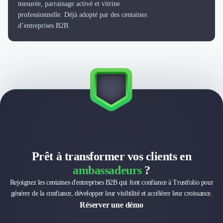
Externalisation Administrative
mesurée, parrainage activé et vitrine
professionnelle. Déjà adopté par des centaines
Direction Financière Externalisée (DAF)
d’entreprises B2B.
Transactions Services
Restructuring
Droit Commercial
Droit du Travail
Propriété Intellectuelle (IP/IT)
Banque
Gestion de trésorerie
Recouvrement
Financement de matériel ou équipement
Due Diligence
Audit
Prêt à transformer vos clients en
Solutions de Paiement
ambassadeurs
?
Fiscalité
Rejoignez les centaines d'entreprises B2B qui font confiance à Trustfolio pour
UX & UI Design
générer de la confiance, développer leur visibilité et accélérer leur croissance.
Développement Web
Réserver une démo
Product Management
Internet of Things (IoT)