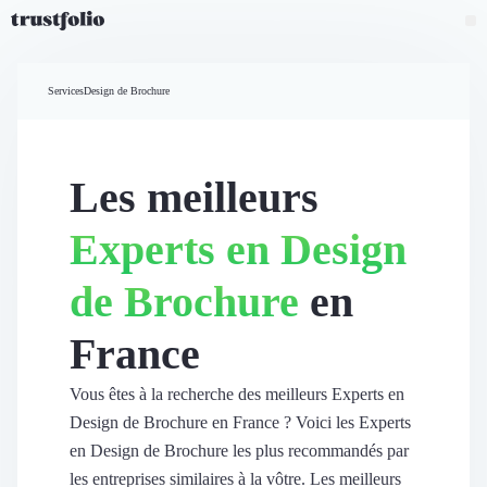
Pourquoi Trustfolio ?
Mesure de satisfaction
Services
Design de Brochure
Accueil
Collecte d'avis vérifiés B2B
Collecte d’avis Google
Import d'avis existants
Les meilleurs
Widgets d'avis
Partage d’avis multicanal
Experts en Design
Cas client
Vidéo de témoignage
de Brochure
en
Parrainage
Intent data
France
Révéler le réseau
Vitrine & média
Suivi du ROI
Vous êtes à la recherche des meilleurs Experts en
Voir tous nos avis clients
Design de Brochure en France ? Voici les Experts
Découvrir
en Design de Brochure les plus recommandés par
Découvrir
les entreprises similaires à la vôtre. Les meilleurs