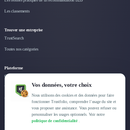
Les bonnes pratiques de la recommandation B2B
Nettoyage & Ménage
Clubs & Réseaux Professionnels
Les classements
Espaces de Coworking
Trouver une entreprise
TrustSearch
Toutes nos catégories
Plateforme
Connexion
Vos données, votre choix
Tarifs
Nous utilisons des cookies et des données pour faire
Centre d'aide
fonctionner Trustfolio, comprendre l’usage du site et
vous proposer une assistance. Vous pouvez refuser ou
personnaliser les usages optionnels. Voir notre
Entreprise
politique de confidentialité
.
Pourquoi Trustfolio ?