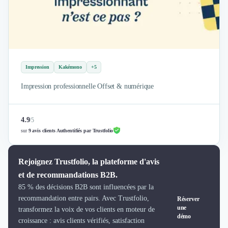
Brand Content
Publicité
Communication
Influence Marketing
Veille commerciale
Photographie
Impression
Kakémono
+5
Salons
Études Marketing
Impression professionnelle Offset & numérique
Présentations PowerPoint
SMS Marketing
4.9
/
5
Email Marketing
sur
9 avis clients Authentifiés par Trustfolio
Data Marketing
Logiciel Marketing
Logiciel Commercial
Rejoignez Trustfolio, la plateforme d'avis
Assurance
et de recommandations B2B.
Expertise Comptable
85 % des décisions B2B sont influencées par la
Subventions & Aides
recommandation entre pairs. Avec Trustfolio,
Réserver
Levée de fonds
une
transformez la voix de vos clients en moteur de
démo
Droit des Affaires
croissance : avis clients vérifiés, satisfaction