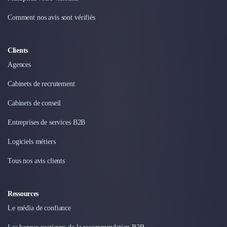
Intelligence Artificielle (IA)
Réalité Virtuelle (VR)
Comment nos avis sont vérifiés
Bureaux d'Entreprise
Déménagement
Impression
Clients
Logistique
Agences
Traduction
Cabinets de recrutement
Traiteur & Restauration
Conception & Aménagement de Bureaux
Cabinets de conseil
Sourcing et Imports
Office Management
Entreprises de services B2B
Développement à l'international
Logiciels métiers
Accélérateurs et incubateurs
Autres
Tous nos avis clients
Réhabilitation et maintenance
Gestion Immobilière
Ressources
Logiciel PropTech
Courtage en Energie
Le média de confiance
Désinfection & décontamination