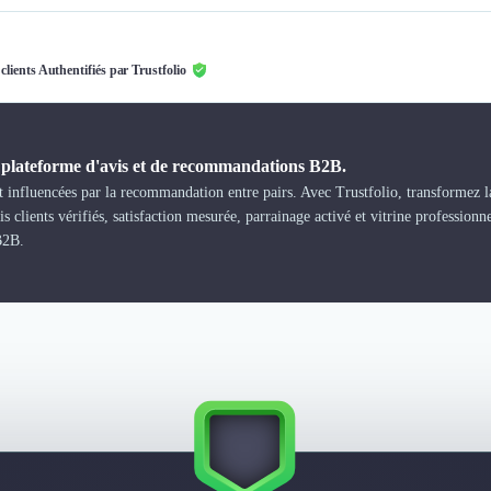
 clients Authentifiés par Trustfolio
a plateforme d'avis et de recommandations B2B.
 influencées par la recommandation entre pairs. Avec Trustfolio, transformez la
s clients vérifiés, satisfaction mesurée, parrainage activé et vitrine professionn
B2B.