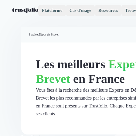
Plateforme
Cas d'usage
Ressources
Trouv
Pourquoi Trustfolio ?
Mesure de satisfaction
Services
Dépot de Brevet
Accueil
Collecte d'avis vérifiés B2B
Collecte d’avis Google
Import d'avis existants
Les meilleurs
Expe
Widgets d'avis
Partage d’avis multicanal
Brevet
en France
Cas client
Vidéo de témoignage
Parrainage
Vous êtes à la recherche des meilleurs Experts en D
Intent data
Brevet les plus recommandés par les entreprises simi
Révéler le réseau
en France sont présents sur Trustfolio. Chaque Expert
Vitrine & média
ses clients.
Suivi du ROI
Voir tous nos avis clients
Découvrir