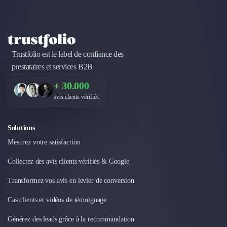
Design Industriel
Packaging & Emballages
Support Client
Téléphonie & Télécommunication
Trustfolio est le label de confiance des
Chatbot
prestataires et services B2B
Maintenance et Infogérance
BI, Analytics & Big Data
+ 30.000
Graphisme & Illustration
avis clients vérifiés.
Recherche Utilisateur
Design Thinking
Solutions
Stratégie Digitale
Développement Logiciel
Mesurez votre satisfaction
Création de Site Internet
Collectez des avis clients vérifiés & Google
Développement d'Application Mobile
Développement E-commerce
Transformez vos avis en levier de conversion
Direction Artistique
Cas clients et vidéos de témoignage
Cybersécurité
Logiciel E-Commerce
Générez des leads grâce à la recommandation