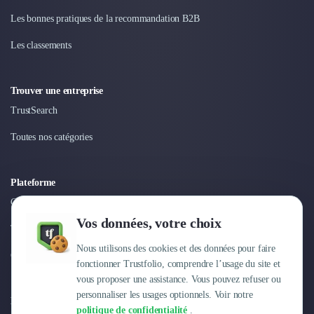
Nettoyage & Ménage
Les bonnes pratiques de la recommandation B2B
Clubs & Réseaux Professionnels
Espaces de Coworking
Les classements
Trouver une entreprise
TrustSearch
Toutes nos catégories
Plateforme
Connexion
Vos données, votre choix
Tarifs
Nous utilisons des cookies et des données pour faire
Centre d'aide
fonctionner Trustfolio, comprendre l’usage du site et
vous proposer une assistance. Vous pouvez refuser ou
personnaliser les usages optionnels. Voir notre
Entreprise
politique de confidentialité
.