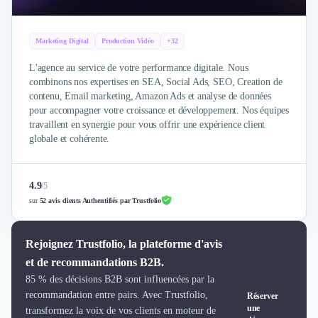
Brand Content
Publicité
Communication
Marketing Digital
Production Vidéo
+32
Influence Marketing
Veille commerciale
L'agence au service de votre performance digitale. Nous
combinons nos expertises en SEA, Social Ads, SEO, Creation de
Photographie
contenu, Email marketing, Amazon Ads et analyse de données
Salons
pour accompagner votre croissance et développement. Nos équipes
Études Marketing
travaillent en synergie pour vous offrir une expérience client
Présentations PowerPoint
globale et cohérente.
SMS Marketing
Email Marketing
4.9
/
5
Data Marketing
sur
52 avis clients Authentifiés par Trustfolio
Logiciel Marketing
Logiciel Commercial
Assurance
Rejoignez Trustfolio, la plateforme d'avis
Expertise Comptable
et de recommandations B2B.
Subventions & Aides
85 % des décisions B2B sont influencées par la
Levée de fonds
recommandation entre pairs. Avec Trustfolio,
Réserver
Droit des Affaires
une
transformez la voix de vos clients en moteur de