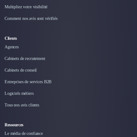
Intelligence Artificielle (IA)
Multipliez votre visibilité
Réalité Virtuelle (VR)
Bureaux d'Entreprise
Comment nos avis sont vérifiés
Déménagement
Impression
Logistique
Clients
Traduction
Agences
Traiteur & Restauration
Conception & Aménagement de Bureaux
Cabinets de recrutement
Sourcing et Imports
Cabinets de conseil
Office Management
Développement à l'international
Entreprises de services B2B
Accélérateurs et incubateurs
Logiciels métiers
Autres
Réhabilitation et maintenance
Tous nos avis clients
Gestion Immobilière
Logiciel PropTech
Courtage en Energie
Ressources
Désinfection & décontamination
Le média de confiance