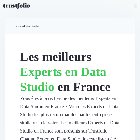
Pourquoi Trustfolio ?
Mesure de satisfaction
Services
Data Studio
Accueil
Collecte d'avis vérifiés B2B
Collecte d’avis Google
Import d'avis existants
Les meilleurs
Widgets d'avis
Partage d’avis multicanal
Experts en Data
Cas client
Vidéo de témoignage
Studio
en France
Parrainage
Intent data
Révéler le réseau
Vous êtes à la recherche des meilleurs Experts en
Vitrine & média
Data Studio en France ? Voici les Experts en Data
Suivi du ROI
Studio les plus recommandés par les entreprises
Voir tous nos avis clients
similaires à la vôtre. Les meilleurs Experts en Data
Découvrir
Studio en France sont présents sur Trustfolio.
Découvrir
Chaque Expert en Data Studio de cette liste a été