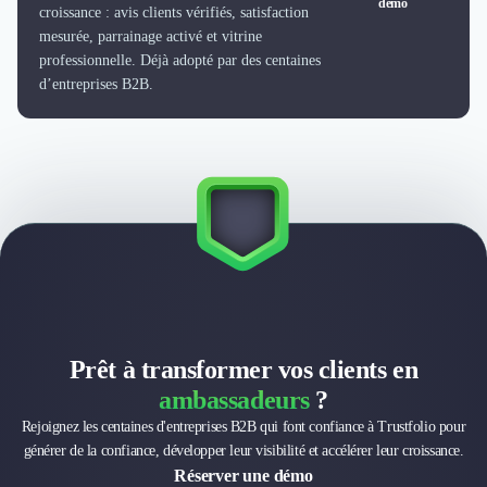
démo
Externalisation Administrative
croissance : avis clients vérifiés, satisfaction
Direction Financière Externalisée (DAF)
mesurée, parrainage activé et vitrine
Transactions Services
professionnelle. Déjà adopté par des centaines
d’entreprises B2B.
Restructuring
Droit Commercial
Droit du Travail
Propriété Intellectuelle (IP/IT)
Banque
Gestion de trésorerie
Recouvrement
Financement de matériel ou équipement
Due Diligence
Audit
Solutions de Paiement
Prêt à transformer vos clients en
Fiscalité
ambassadeurs
?
UX & UI Design
Développement Web
Rejoignez les centaines d'entreprises B2B qui font confiance à Trustfolio pour
générer de la confiance, développer leur visibilité et accélérer leur croissance.
Product Management
Réserver une démo
Internet of Things (IoT)