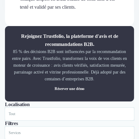
Découvrir
testé et validé par ses clients.
Découvrir
Découvrir
Découvrir le média
Tarifs
Rejoignez Trustfolio, la plateforme d'avis et de
Demander une démo
recommandations B2B.
Connexion
85 % des décisions B2B sont influencées par la recommandation
Cabinet de Recrutement
entre pairs. Avec Trustfolio, transformez la voix de vos clients en
Intérim
moteur de croissance : avis clients vérifiés, satisfaction mesurée,
Formation
parrainage activé et vitrine professionnelle. Déjà adopté par des
Teambuilding
centaines d’entreprises B2B.
Marque Employeur
Réserver une démo
Conseil en Management et Organisation
Gestion paie
Localisation
Tout
Paris
Qualité de Vie au Travail (QVT)
Portage Salarial
Responsabilité Sociétale des Entreprises (RSE)
Filtres
Marketplace de freelance
Services
Coaching