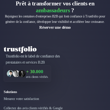
Prêt à transformer vos clients en
Design Industriel
ambassadeurs
?
Packaging & Emballages
Support Client
Rejoignez les centaines d'entreprises B2B qui font confiance à Trustfolio pour
Téléphonie & Télécommunication
générer de la confiance, développer leur visibilité et accélérer leur croissance.
Réserver une démo
Chatbot
Maintenance et Infogérance
BI, Analytics & Big Data
Graphisme & Illustration
Recherche Utilisateur
Trustfolio est le label de confiance des
Design Thinking
prestataires et services B2B
Stratégie Digitale
Développement Logiciel
+ 30.000
Création de Site Internet
avis clients vérifiés.
Développement d'Application Mobile
Développement E-commerce
Solutions
Direction Artistique
Cybersécurité
Mesurez votre satisfaction
Logiciel E-Commerce
Collectez des avis clients vérifiés & Google