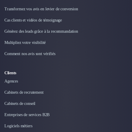
Intelligence Artificielle (IA)
Réalité Virtuelle (VR)
Transformez vos avis en levier de conversion
Bureaux d'Entreprise
Cas clients et vidéos de témoignage
Déménagement
Impression
Générez des leads grâce à la recommandation
Logistique
Traduction
Multipliez votre visibilité
Traiteur & Restauration
Comment nos avis sont vérifiés
Conception & Aménagement de Bureaux
Sourcing et Imports
Office Management
Clients
Développement à l'international
Agences
Accélérateurs et incubateurs
Autres
Cabinets de recrutement
Réhabilitation et maintenance
Cabinets de conseil
Gestion Immobilière
Logiciel PropTech
Entreprises de services B2B
Courtage en Energie
Logiciels métiers
Désinfection & décontamination