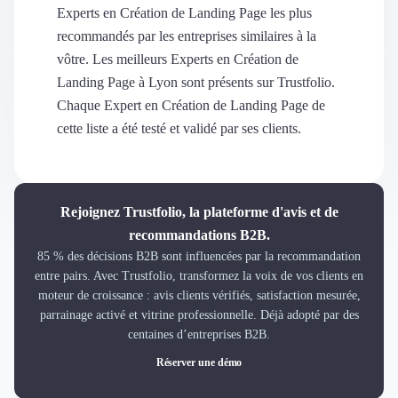
Découvrir
Experts en Création de Landing Page les plus
Découvrir
recommandés par les entreprises similaires à la
Découvrir
vôtre. Les meilleurs Experts en Création de
Découvrir le média
Landing Page à Lyon sont présents sur Trustfolio.
Tarifs
Chaque Expert en Création de Landing Page de
Demander une démo
cette liste a été testé et validé par ses clients.
Connexion
Cabinet de Recrutement
Intérim
Formation
Rejoignez Trustfolio, la plateforme d'avis et de
Teambuilding
recommandations B2B.
Marque Employeur
85 % des décisions B2B sont influencées par la recommandation
Conseil en Management et Organisation
entre pairs. Avec Trustfolio, transformez la voix de vos clients en
Gestion paie
moteur de croissance : avis clients vérifiés, satisfaction mesurée,
Qualité de Vie au Travail (QVT)
parrainage activé et vitrine professionnelle. Déjà adopté par des
Portage Salarial
centaines d’entreprises B2B.
Responsabilité Sociétale des Entreprises (RSE)
Réserver une démo
Marketplace de freelance
Coaching