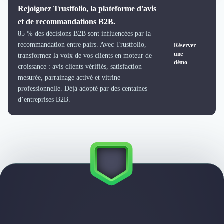
Externalisation Administrative
Rejoignez Trustfolio, la plateforme d'avis
Direction Financière Externalisée (DAF)
et de recommandations B2B.
Transactions Services
85 % des décisions B2B sont influencées par la
Restructuring
recommandation entre pairs. Avec Trustfolio,
Réserver
Droit Commercial
une
transformez la voix de vos clients en moteur de
démo
Droit du Travail
croissance : avis clients vérifiés, satisfaction
Propriété Intellectuelle (IP/IT)
mesurée, parrainage activé et vitrine
Banque
professionnelle. Déjà adopté par des centaines
Gestion de trésorerie
d’entreprises B2B.
Recouvrement
Financement de matériel ou équipement
Due Diligence
Audit
Solutions de Paiement
Fiscalité
UX & UI Design
Développement Web
Product Management
Internet of Things (IoT)