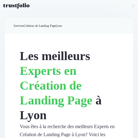
Pourquoi Trustfolio ?
Mesure de satisfaction
Services
Création de Landing Page
Lyon
Accueil
Collecte d'avis vérifiés B2B
Collecte d’avis Google
Import d'avis existants
Les meilleurs
Widgets d'avis
Partage d’avis multicanal
Experts en
Cas client
Vidéo de témoignage
Création de
Parrainage
Intent data
Landing Page
à
Révéler le réseau
Vitrine & média
Lyon
Suivi du ROI
Voir tous nos avis clients
Découvrir
Vous êtes à la recherche des meilleurs Experts en
Découvrir
Création de Landing Page à Lyon? Voici les