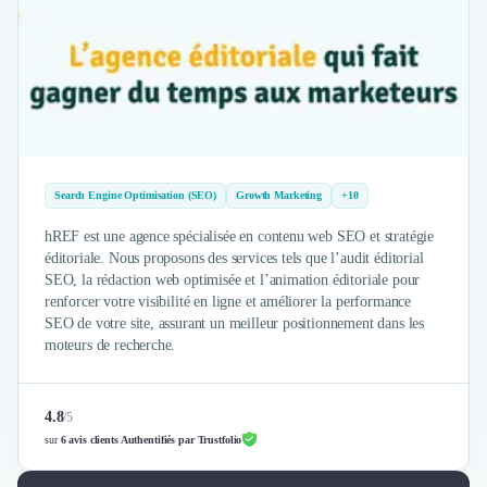
Brand Content
Publicité
Communication
Influence Marketing
Veille commerciale
Photographie
Salons
Études Marketing
Search Engine Optimisation (SEO)
Growth Marketing
+10
Présentations PowerPoint
SMS Marketing
hREF est une agence spécialisée en contenu web SEO et stratégie
éditoriale. Nous proposons des services tels que l’audit éditorial
Email Marketing
SEO, la rédaction web optimisée et l’animation éditoriale pour
Data Marketing
renforcer votre visibilité en ligne et améliorer la performance
Logiciel Marketing
SEO de votre site, assurant un meilleur positionnement dans les
Logiciel Commercial
moteurs de recherche.
Assurance
Expertise Comptable
Subventions & Aides
4.8
/
5
sur
6 avis clients Authentifiés par Trustfolio
Levée de fonds
Droit des Affaires