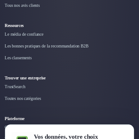
Nettoyage & Ménage
Tous nos avis clients
Clubs & Réseaux Professionnels
Espaces de Coworking
Ressources
Le média de confiance
Les bonnes pratiques de la recommandation B2B
Les classements
Trouver une entreprise
TrustSearch
Toutes nos catégories
Plateforme
Connexion
Vos données, votre choix